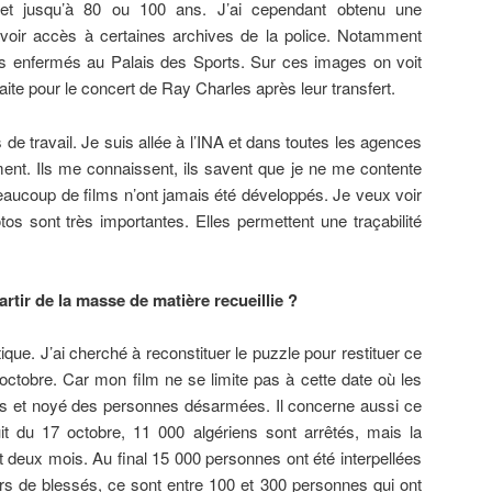
ret jusqu’à 80 ou 100 ans. J’ai cependant obtenu une
avoir accès à certaines archives de la police. Notamment
iens enfermés au Palais des Sports. Sur ces images on voit
faite pour le concert de Ray Charles après leur transfert.
e travail. Je suis allée à l’INA et dans toutes les agences
ment. Ils me connaissent, ils savent que je ne me contente
aucoup de films n’ont jamais été développés. Je veux voir
os sont très importantes. Elles permettent une traçabilité
partir de la masse de matière recueillie ?
étique. J’ai cherché à reconstituer le puzzle pour restituer ce
 octobre. Car mon film ne se limite pas à cette date où les
elles et noyé des personnes désarmées. Il concerne aussi ce
it du 17 octobre, 11 000 algériens sont arrêtés, mais la
 deux mois. Au final 15 000 personnes ont été interpellées
iers de blessés, ce sont entre 100 et 300 personnes qui ont