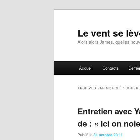
Aller
Aller
au
au
contenu
contenu
Le vent se lèv
principal
secondaire
Alors alors James, quelles nouv
Menu
Accueil
Contacts
Derrièr
principal
ARCHIVES PAR MOT-CLÉ :
COUVRE
Entretien avec Y
de : « Ici on noi
Publié le
31 octobre 2011