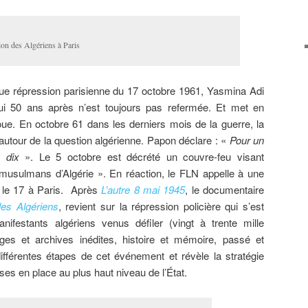
on des Algériens à Paris
que répression parisienne du 17 octobre 1961, Yasmina Adi
ui 50 ans après n’est toujours pas refermée. Et met en
oue. En octobre 61 dans les derniers mois de la guerre, la
autour de la question algérienne. Papon déclare : «
Pour un
u dix
». Le 5 octobre est décrété un couvre-feu visant
musulmans d’Algérie ». En réaction, le FLN appelle à une
e le 17 à Paris. Après
L’autre 8 mai 1945
, le documentaire
les Algériens
, revient sur la répression policière qui s’est
festants algériens venus défiler (vingt à trente mille
es et archives inédites, histoire et mémoire, passé et
différentes étapes de cet événement et révèle la stratégie
es en place au plus haut niveau de l’État.