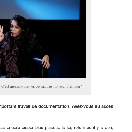
 C’est ensemble que l’on devient plus fort pour s’affirmer "
important travail de documentation. Avez-vous eu accès
as encore disponibles puisque la loi, réformée il y a peu,