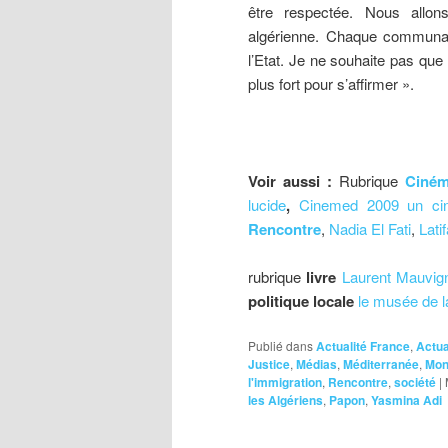
être respectée. Nous allons
algérienne. Chaque communa
l’Etat. Je ne souhaite pas que
plus fort pour s’affirmer ».
Voir aussi :
Rubrique
Ciné
lucide
,
Cinemed 2009 un cin
Rencontre
,
Nadia El Fati
,
Lati
rubrique
livre
Laurent Mauvig
politique locale
le musée de l
Publié dans
Actualité France
,
Actua
Justice
,
Médias
,
Méditerranée
,
Mont
l'immigration
,
Rencontre
,
société
|
les Algériens
,
Papon
,
Yasmina Adi