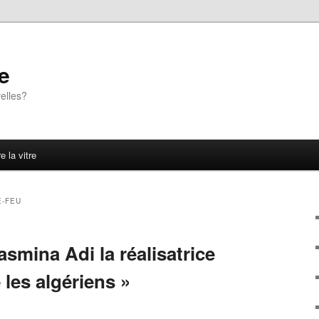
e
elles?
e la vitre
-FEU
asmina Adi la réalisatrice
e les algériens »