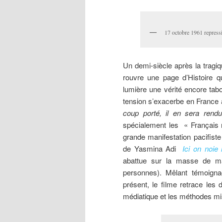
17 octobre 1961 repressi
Un
demi-siècle après la tragi
rouvre une page d’Histoire q
lumière une vérité encore tab
tension s’exacerbe en France 
coup porté, il en sera rend
spécialement les « Français 
grande manifestation pacifist
de Yasmina Adi
Ici on noie 
abattue sur la masse de mani
personnes). Mêlant témoignag
présent, le filme retrace les 
médiatique et les méthodes mis