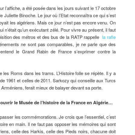
ur l’affiche, a été posée dans les jours suivant le 17 octobre
e Juliette Binoche. Le jour où l’Etat reconnaîtra ce qui s’est
noyait les algériens. Mais ce jour n’est pas encore venu. On
i n’était qu’un exécutant zélé. Pour vivre au présent, il faut
isition des métros et des bus de la RATP rappelle
la rafle
énements ne sont pas comparables, je ne parle que des
entend le Grand Rabin de France s’exprimer contre la
 les Roms dans les trams. L’Histoire folle se répète. Il y a
, de 1961 et celles de 2011. Sarkozy qui conseille aux Turcs
 Arméniens, ferait mieux de balayer devant sa porte.
 ouvrir le Musée de l’histoire de la France en Algérie…
dépasser les commémorations. Je crois que l’essentiel, c’est
toire en main. Il ne faut pas opposer les mémoires qui sont
gériens, celle des Harkis, celle des Pieds noirs, chacune doit