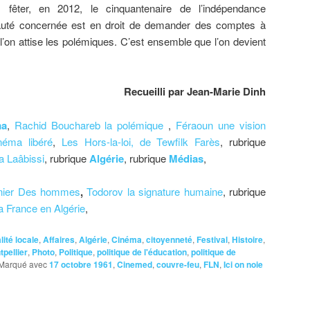
 fêter, en 2012, le cinquantenaire de l’indépendance
uté concernée est en droit de demander des comptes à
 l’on attise les polémiques. C’est ensemble que l’on devient
Recueilli par Jean-Marie Dinh
ma
,
Rachid Bouchareb la polémique
,
Féraoun une vision
éma libéré
,
Les Hors-la-loi, de Tewfilk Farès
, rubrique
fa Laâbissi
, rubrique
Algérie
, rubrique
Médias
,
nier Des hommes
,
Todorov la signature humaine
, rubrique
a France en Algérie
,
lité locale
,
Affaires
,
Algérie
,
Cinéma
,
citoyenneté
,
Festival
,
Histoire
,
pellier
,
Photo
,
Politique
,
politique de l'éducation
,
politique de
Marqué avec
17 octobre 1961
,
Cinemed
,
couvre-feu
,
FLN
,
Ici on noie