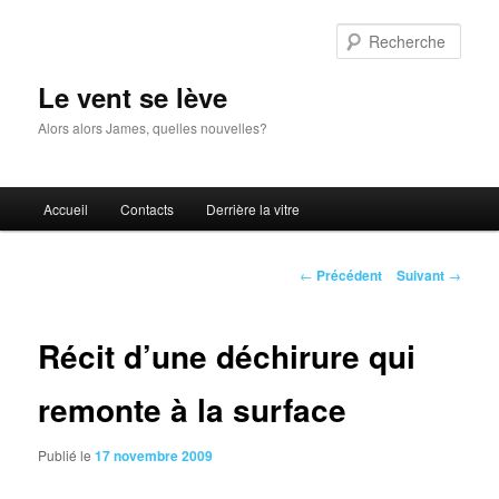
Aller
au
Rech
contenu
principal
Le vent se lève
Alors alors James, quelles nouvelles?
Menu
Accueil
Contacts
Derrière la vitre
principal
Navigation
←
Précédent
Suivant
→
des
articles
Récit d’une déchirure qui
remonte à la surface
Publié le
17 novembre 2009