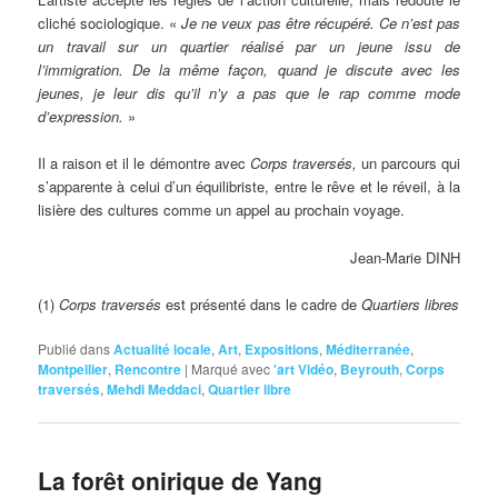
cliché sociologique. «
Je ne veux pas être récupéré. Ce n’est pas
un travail sur un quartier réalisé par un jeune issu de
l’immigration. De la même façon, quand je discute avec les
jeunes, je leur dis qu’il n’y a pas que le rap comme mode
d’expression.
»
Il a raison et il le démontre avec
Corps traversés,
un parcours qui
s’apparente à celui d’un équilibriste, entre le rêve et le réveil, à la
lisière des cultures comme un appel au prochain voyage.
Jean-Marie DINH
(1)
Corps traversés
est présenté dans le cadre de
Quartiers libres
Publié dans
Actualité locale
,
Art
,
Expositions
,
Méditerranée
,
Montpellier
,
Rencontre
|
Marqué avec
'art Vidéo
,
Beyrouth
,
Corps
traversés
,
Mehdi Meddaci
,
Quartier libre
La forêt onirique de Yang