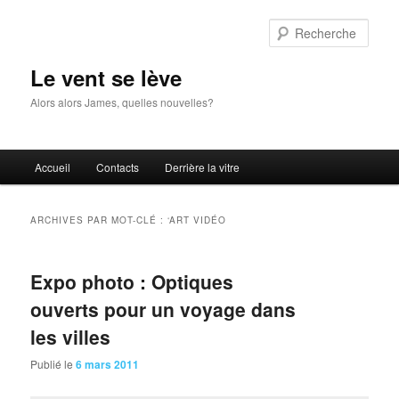
Aller
Aller
au
au
Rech
contenu
contenu
principal
secondaire
Le vent se lève
Alors alors James, quelles nouvelles?
Menu
Accueil
Contacts
Derrière la vitre
principal
ARCHIVES PAR MOT-CLÉ :
‘ART VIDÉO
Expo photo : Optiques
ouverts pour un voyage dans
les villes
Publié le
6 mars 2011