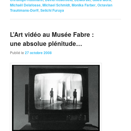
Michaël Delafosse
,
Michael Schmidt
,
Monika Farber
,
Octavian
Trauttmans-Dorff
,
Seiichi Furuya
L’Art vidéo au Musée Fabre :
une absolue plénitude…
Publié le
27 octobre 2008