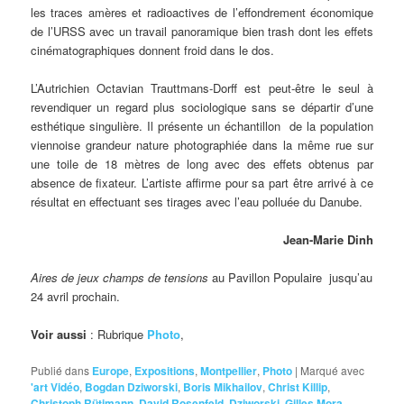
les traces amères et radioactives de l’effondrement économique
de l’URSS avec un travail panoramique bien trash dont les effets
cinématographiques donnent froid dans le dos.
L’Autrichien Octavian Trauttmans-Dorff est peut-être le seul à
revendiquer un regard plus sociologique sans se départir d’une
esthétique singulière. Il présente un échantillon de la population
viennoise grandeur nature photographiée dans la même rue sur
une toile de 18 mètres de long avec des effets obtenus par
absence de fixateur. L’artiste affirme pour sa part être arrivé à ce
résultat en effectuant ses tirages avec l’eau polluée du Danube.
Jean-Marie Dinh
Aires de jeux champs de tensions
au Pavillon Populaire jusqu’au
24 avril prochain.
Voir aussi
: Rubrique
Photo
,
Publié dans
Europe
,
Expositions
,
Montpellier
,
Photo
|
Marqué avec
'art Vidéo
,
Bogdan Dziworski
,
Boris Mikhailov
,
Christ Killip
,
Christoph Rütimann
,
David Rosenfeld
,
Dziworski
,
Gilles Mora
,