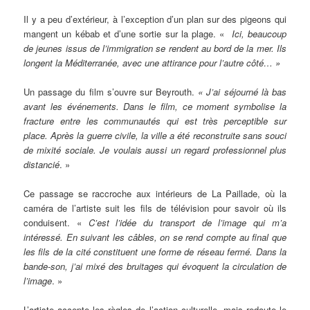
Il y a peu d’extérieur, à l’exception d’un plan sur des pigeons qui
mangent un kébab et d’une sortie sur la plage. «
Ici, beaucoup
de jeunes issus de l’immigration se rendent au bord de la mer. Ils
longent la Méditerranée, avec une attirance pour l’autre côté… »
Un passage du film s’ouvre sur Beyrouth.
« J’ai séjourné là bas
avant les événements. Dans le film, ce moment symbolise la
fracture entre les communautés qui est très perceptible sur
place. Après la guerre civile, la ville a été reconstruite sans souci
de mixité sociale. Je voulais aussi un regard professionnel plus
distancié
. »
Ce passage se raccroche aux intérieurs de La Paillade, où la
caméra de l’artiste suit les fils de télévision pour savoir où ils
conduisent. «
C’est l’idée du transport de l’image qui m’a
intéressé. En suivant les câbles, on se rend compte au final que
les fils de la cité constituent une forme de réseau fermé. Dans la
bande-son, j’ai mixé des bruitages qui évoquent la circulation de
l’image
. »
L’artiste accepte les règles de l’action culturelle, mais redoute le