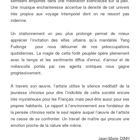
semblent emportés dans une méditation silencieuse sur la paix.
Une musique enchanteresse accentue la densité de cet univers
très propice aux voyage intemporel dont on ne ressort pas
indemne.
Un stationnement un peu plus prolongé permet de mieux
apprécier l’invitation des elfes urbains qu’a mandatés Yang
Fudonga pour nous détourner de nos préoccupations
quotidiennes. La magie de cette forêt peuplée opère pleinement
avec le temps et les sentiments diffus d’ennui, d’amour et de
mélancolie portés par ces agents oniriques nous gagne
progressivement.
A travers son œuvre, l’artiste utilise le silence méditatif de la
jeunesse chinoise pour dire l’indicible de cette société encore
très mystérieuse pour les Français mais peut-être aussi pour ses
propres habitants. Le rapport à l’environnement axe fondateur de
la pensée chinoise reste le seul repère auquel l’œuvre de l’artiste
ne cesse de se confronter. Un travail de maître qui procure une
émotion proche de la nature elle même.
Jean-Marie DINH