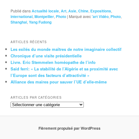
Publié dans
Actualité locale
,
Art
,
Asie
,
Chine
,
Expositions
,
international
,
Montpellier
,
Photo
|
Marqué avec
'art Vidéo
,
Photo
,
Shanghai
,
Yang Fudong
ARTICLES RÉCENTS
Les exilés du monde maîtres de notre imaginaire collectif
Chronique d’une visite présidentielle
Livre. Eric Stemmelen homéopathe de l’info
Said ferri: « La stabilité de l’Algérie et sa proximité avec
l’Europe sont des facteurs d’attractivité »
Alliance des maires pour sauver l’UE d’elle-même
ARTICLES PAR CATÉGORIES
Articles
par
catégories
Fièrement propulsé par WordPress