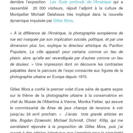
dernière l’exposition
Les Suds profonds de l’Amérique
qui a
rassemblé 20 000 visiteurs, réjouit l’adjoint à la culture de
Montpellier Michaël Delafosse très impliqué dans la nouvelle
dynamique impulsée par
Gilles Mora
.
«
A la différence de l’Amérique, la photographie européenne de
rue est marquée par son implication sociale, politique, et par une
dimension plus fun,
explique le directeur artistique du Pavillon
Populaire
. La ville apparaît pour certains comme un lieu de
plaisir, alors qu’elle est revendiquée par d’autres comme un lieu
de douleur.
» Une impression dont on découvre les contrastes
palpables dans le parcours de l’expo consacrée aux figures de la
photographie urbaine en Europe depuis 1970.
Gilles Mora a confié le premier volet d’une série de quatre expos
sur le thème de la photographie urbaine à la conservatrice en
chef du Musée de l’Albertina à Vienne, Monika Farber, qui assure
le commissariat de
Aires de jeux champs de tensions
à voir
jusqu’au 24 avril prochain. «
J’avais trois grands artistes en
tête, Bogdan Dziworski, Michael Schmidt, Christ Killip, qui me
semblaient répondre à la proposition de Gilles Mora, puis j’ai
ouvert à des artistes talentueux que j’apprécie pour la singularité