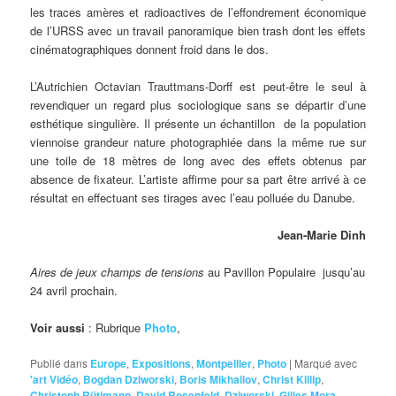
les traces amères et radioactives de l’effondrement économique
de l’URSS avec un travail panoramique bien trash dont les effets
cinématographiques donnent froid dans le dos.
L’Autrichien Octavian Trauttmans-Dorff est peut-être le seul à
revendiquer un regard plus sociologique sans se départir d’une
esthétique singulière. Il présente un échantillon de la population
viennoise grandeur nature photographiée dans la même rue sur
une toile de 18 mètres de long avec des effets obtenus par
absence de fixateur. L’artiste affirme pour sa part être arrivé à ce
résultat en effectuant ses tirages avec l’eau polluée du Danube.
Jean-Marie Dinh
Aires de jeux champs de tensions
au Pavillon Populaire jusqu’au
24 avril prochain.
Voir aussi
: Rubrique
Photo
,
Publié dans
Europe
,
Expositions
,
Montpellier
,
Photo
|
Marqué avec
'art Vidéo
,
Bogdan Dziworski
,
Boris Mikhailov
,
Christ Killip
,
Christoph Rütimann
,
David Rosenfeld
,
Dziworski
,
Gilles Mora
,