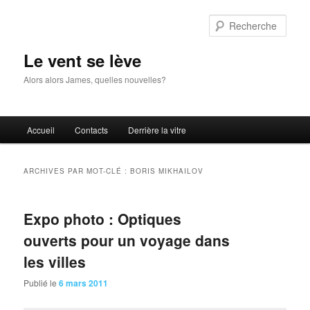
Aller
Aller
au
au
Rech
contenu
contenu
principal
secondaire
Le vent se lève
Alors alors James, quelles nouvelles?
Menu
Accueil
Contacts
Derrière la vitre
principal
ARCHIVES PAR MOT-CLÉ :
BORIS MIKHAILOV
Expo photo : Optiques
ouverts pour un voyage dans
les villes
Publié le
6 mars 2011