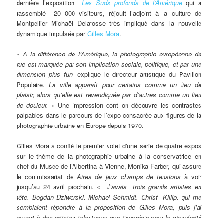
dernière l’exposition
Les Suds profonds de l’Amérique
qui a
rassemblé 20 000 visiteurs, réjouit l’adjoint à la culture de
Montpellier Michaël Delafosse très impliqué dans la nouvelle
dynamique impulsée par
Gilles Mora
.
«
A la différence de l’Amérique, la photographie européenne de
rue est marquée par son implication sociale, politique, et par une
dimension plus fun,
explique le directeur artistique du Pavillon
Populaire
. La ville apparaît pour certains comme un lieu de
plaisir, alors qu’elle est revendiquée par d’autres comme un lieu
de douleur.
» Une impression dont on découvre les contrastes
palpables dans le parcours de l’expo consacrée aux figures de la
photographie urbaine en Europe depuis 1970.
Gilles Mora a confié le premier volet d’une série de quatre expos
sur le thème de la photographie urbaine à la conservatrice en
chef du Musée de l’Albertina à Vienne, Monika Farber, qui assure
le commissariat de
Aires de jeux champs de tensions
à voir
jusqu’au 24 avril prochain. «
J’avais trois grands artistes en
tête, Bogdan Dziworski, Michael Schmidt, Christ Killip, qui me
semblaient répondre à la proposition de Gilles Mora, puis j’ai
ouvert à des artistes talentueux que j’apprécie pour la singularité