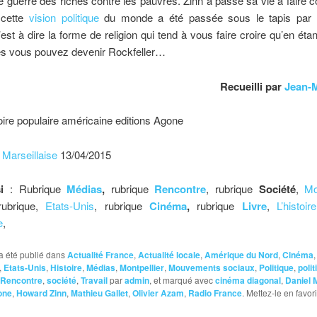
e guerre des riches contre les pauvres. Zinn a passé sa vie à faire
cette
vision politique
du monde a été passée sous le tapis par l
’est à dire la forme de religion qui tend à vous faire croire qu’en étan
s vous pouvez devenir Rockfeller…
Recueilli par
Jean-M
oire populaire américaine editions Agone
 Marseillaise
13/04/2015
i
: Rubrique
Médias
,
rubrique
Rencontre
, rubrique
Société
,
Mo
rubrique,
Etats-Unis
, rubrique
Cinéma
,
rubrique
Livre
,
L’histoir
e
,
a été publié dans
Actualité France
,
Actualité locale
,
Amérique du Nord
,
Cinéma
,
,
Etats-Unis
,
Histoire
,
Médias
,
Montpellier
,
Mouvements sociaux
,
Politique
,
polit
Rencontre
,
société
,
Travail
par
admin
, et marqué avec
cinéma diagonal
,
Daniel 
one
,
Howard Zinn
,
Mathieu Gallet
,
Olivier Azam
,
Radio France
. Mettez-le en favor