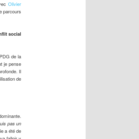
avec
Olivier
le parcours
lit social
e PDG de la
nt je pense
rofonde. Il
ilisation de
 dominante.
uis pas un
ie a été de
va falloir y