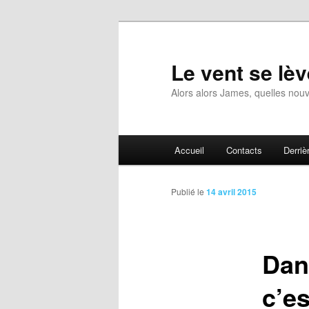
Aller
au
contenu
Le vent se lèv
principal
Alors alors James, quelles nouv
Menu
Accueil
Contacts
Derrièr
principal
Publié le
14 avril 2015
Dan
c’es