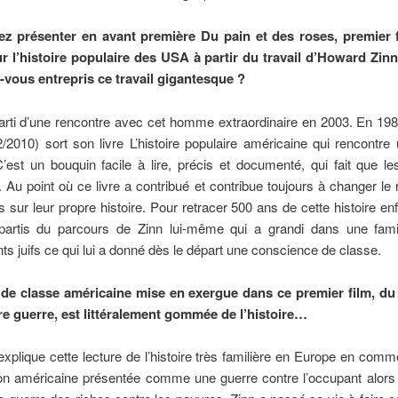
z présenter en avant première Du pain et des roses, premier 
sur l’histoire populaire des USA à partir du travail d’Howard Zinn
-vous entrepris ce travail gigantesque ?
parti d’une rencontre avec cet homme extraordinaire en 2003. En 19
/2010) sort son livre L’histoire populaire américaine qui rencontr
est un bouquin facile à lire, précis et documenté, qui fait que l
. Au point où ce livre a contribué et contribue toujours à changer le
 sur leur propre histoire. Pour retracer 500 ans de cette histoire en
rtis du parcours de Zinn lui-même qui a grandi dans une fami
ts juifs ce qui lui a donné dès le départ une conscience de classe.
 de classe américaine mise en exergue dans ce premier film, d
re guerre, est littéralement gommée de l’histoire…
explique cette lecture de l’histoire très familière en Europe en com
ion américaine présentée comme une guerre contre l’occupant alors