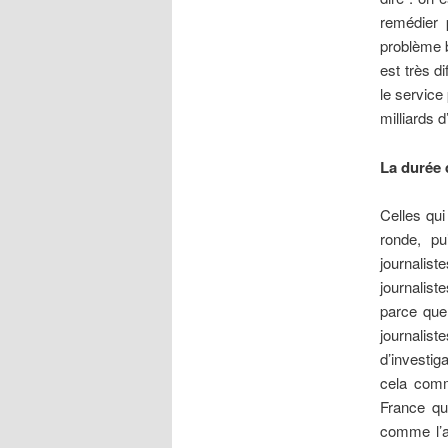
remédier 
problème b
est très d
le service
milliards d
La durée 
Celles qu
ronde, pu
journalist
journalist
parce que 
journalist
d’investig
cela comm
France qu
comme l’a