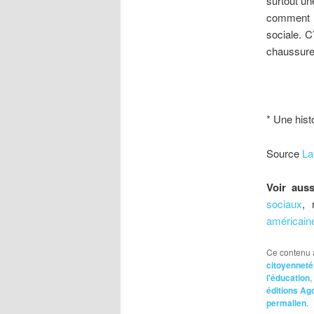
surtout un
comment 
sociale. C
chaussure
* Une hist
Source
La
Voir auss
sociaux
, 
américain
Ce contenu 
citoyenneté
l'éducation
,
éditions Ag
permalien
.