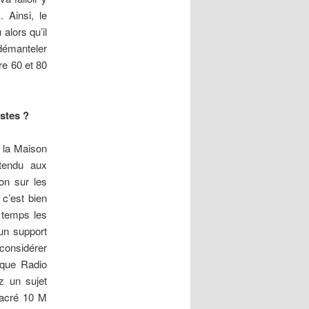
 Ainsi, le
alors qu’il
 démanteler
re 60 et 80
istes ?
 la Maison
étendu aux
ion sur les
 c’est bien
u temps les
 un support
 considérer
 que Radio
z un sujet
sacré 10 M