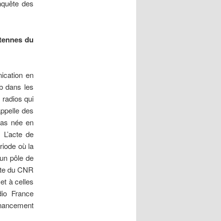
nquête des
ntennes du
ication en
ub dans les
s radios qui
appelle des
pas née en
 L’acte de
riode où la
 un pôle de
exte du CNR
et à celles
dio France
financement