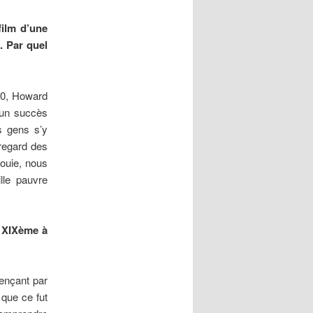
film d’une
. Par quel
80, Howard
e un succès
es gens s’y
 regard des
fouie, nous
lle pauvre
u XIXème à
mençant par
 que ce fut