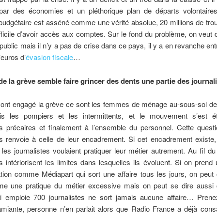
par des économies et un pléthorique plan de départs volontaires.
udgétaire est asséné comme une vérité absolue, 20 millions de trou 
ifficile d’avoir accès aux comptes. Sur le fond du problème, on veut
 public mais il n’y a pas de crise dans ce pays, il y a en revanche ent
’euros d’
évasion fiscale
…
de la grève semble faire grincer des dents une partie des journal
i ont engagé la grève ce sont les femmes de ménage au-sous-sol de
is les pompiers et les intermittents, et le mouvement s’est 
es précaires et finalement à l’ensemble du personnel. Cette quest
es renvoie à celle de leur encadrement. Si cet encadrement existe,
les journalistes voulaient pratiquer leur métier autrement. Au fil d
es intériorisent les limites dans lesquelles ils évoluent. Si on prend
ation comme Médiapart qui sort une affaire tous les jours, on peut
e une pratique du métier excessive mais on peut se dire aussi
i emploie 700 journalistes ne sort jamais aucune affaire… Prene
miante, personne n’en parlait alors que Radio France a déjà con