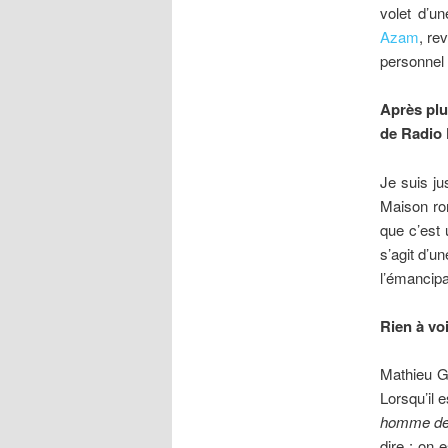
volet d’un
Azam
, re
personnel 
Après plu
de Radio 
Je suis ju
Maison ron
que c’est 
s’agit d’un
l’émancipa
Rien à vo
Mathieu Ga
Lorsqu’il e
homme de r
dire : on e