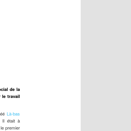
cial de la
le travail
créé
Là-bas
Il était à
 le premier