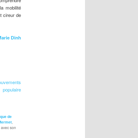
 comprendre
a mobilité
t cireur de
arie Dinh
uvements
e populaire
ique de
Mermet
,
i avec son