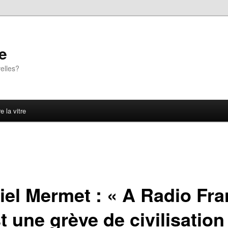
e
elles?
e la vitre
iel Mermet : « A Radio Fra
t une grève de civilisation