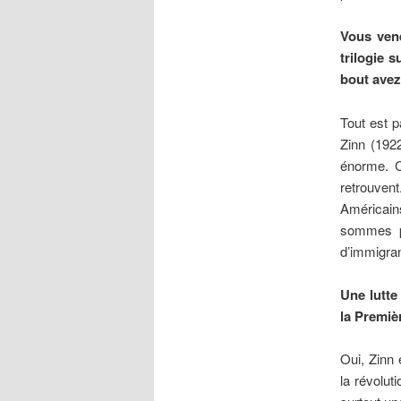
Vous vene
trilogie 
bout avez
Tout est 
Zinn (1922
énorme. C’
retrouvent
Américains
sommes pa
d’immigran
Une lutte
la Premiè
Oui, Zinn 
la révolut