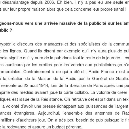
u désamiantage depuis 2006. Eh bien, il n’y a pas eu une seule e
es sur leur propre maison alors que cela concerne leur propre santé !
geons-nous vers une arrivée massive de la publicité sur les a
ublic ?
écrypter le discours des managers et des spécialistes de la commun
re les lignes. Quand ils disent par exemple qu’il n’y aura plus de p
ela signifie qu’il y aura de la pub dans tout le reste de la journée. Le
les auditeurs par les oreilles pour les vendre aux publicitaires ça s’
mmerciales. Contrairement à ce qui a été dit, Radio France n’est 
 la création de la Maison de la Radio par le Général de Gaulle.
remonte au 22 août 1944, lors de la libération de Paris après une pé
orité des médias avaient joué la carte collabo. La volonté de créer
liques est issue de la Résistance. On retrouve cet esprit dans un t
e la volonté d’avoir une presse échappant aux puissances de l’argent 
ances étrangères. Aujourd’hui, l’ensemble des antennes de Ra
millions d’auditeurs jour. On a très peu besoin de pub puisque le 
e la redevance et assure un budget pérenne.