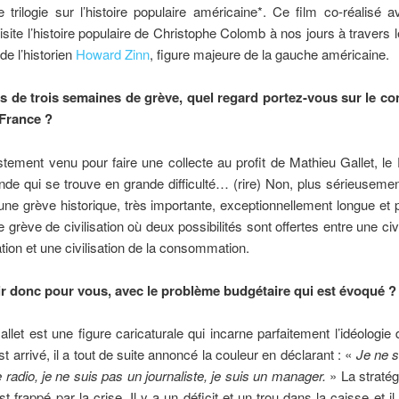
e trilogie sur l’histoire populaire américaine*. Ce film co-réalisé 
visite l’histoire populaire de Christophe Colomb à nos jours à travers 
de l’historien
Howard Zinn
, figure majeure de la gauche américaine.
s de trois semaines de grève, quel regard portez-vous sur le conf
France ?
stement venu pour faire une collecte au profit de Mathieu Gallet, l
de qui se trouve en grande difficulté… (rire) Non, plus sérieuseme
une grève historique, très importante, exceptionnellement longue et p
e grève de civilisation où deux possibilités sont offertes entre une civ
tion et une civilisation de la consommation.
ir donc pour vous, avec le problème budgétaire qui est évoqué ?
llet est une figure caricaturale qui incarne parfaitement l’idéologie
st arrivé, il a tout de suite annoncé la couleur en déclarant : «
Je ne s
adio, je ne suis pas un journaliste, je suis un manager.
» La stratég
st frappé par la crise. Il y a un déficit et un trou dans la caisse et il 