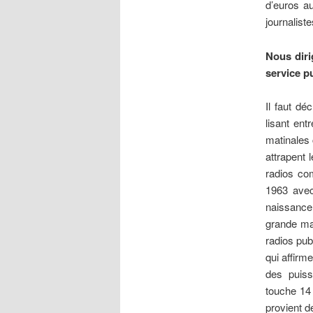
d’euros a
journalist
Nous diri
service p
Il faut d
lisant ent
matinales c
attrapent 
radios co
1963 avec
naissance 
grande maj
radios pub
qui affirm
des puiss
touche 14 
provient d