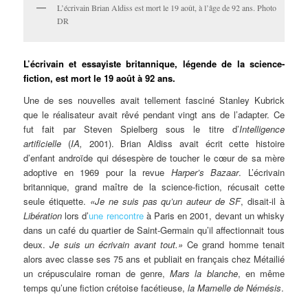
L’écrivain Brian Aldiss est mort le 19 août, à l’âge de 92 ans. Photo
DR
L’écrivain et essayiste britannique, légende de la science-
fiction, est mort le 19 août à 92 ans.
Une de ses nouvelles avait tellement fasciné Stanley Kubrick
que le réalisateur avait rêvé pendant vingt ans de l’adapter. Ce
fut fait par Steven Spielberg sous le titre d’
Intelligence
artificielle
(
IA,
2001). Brian Aldiss avait écrit cette histoire
d’enfant androïde qui désespère de toucher le cœur de sa mère
adoptive en 1969 pour la revue
Harper’s Bazaar
. L’écrivain
britannique, grand maître de la science-fiction, récusait cette
seule étiquette.
«Je ne suis pas qu’un auteur de SF
, disait-il à
Libération
lors d’
une rencontre
à Paris en 2001, devant un whisky
dans un café du quartier de Saint-Germain qu’il affectionnait tous
deux.
Je suis un écrivain avant tout.»
Ce grand homme tenait
alors avec classe ses 75 ans et publiait en français chez Métailié
un crépusculaire roman de genre,
Mars la blanche
, en même
temps qu’une fiction crétoise facétieuse,
la Mamelle de Némésis
.