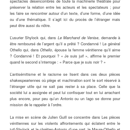
spectacles désencombrés de toute la machinerie théâtrale pour
préserver la relation entre les acteurs et les spectateurs ; pour
les faire se rencontrer autour d’un texte, d’une forme, d’une idée
ou d’une thématique. Il s’agit ici du procès de l’étranger mais
peut être aussi du nôtre.
L’usurier Shylock qui, dans
Le Marchand de Venise
, demande à
être remboursé de l’argent qu’il a prêté ? Condamné ! Le général
Othello qui, dans
Othello
, épouse la femme vénitienne qu’il aime
? Condamné ! Et pourquoi ? « Je suis juif », affirme le premier
quand le second s’interroge : « Parce que je suis noir ? »
L’antisémitisme et le racisme se lisent dans ces deux pièces
shakespeariennes où piège et machination sont le sort réservé à
l’étranger utile qui ne sait pas rester à sa place. Celle que la
société lui a assignée et peut lui confisquer tout en lui arrachant
plus encore, pour peu qu’un Antonio ou un Iago se donne pour
mission de le rappeler à l’ordre.
La mise en scène de Julien Guill se concentre dans Les pièces
vénitiennes sur les violents affrontements qui éclatent entre le
juif-Shylock et le chrétien-Antonio d’une part, le Maure-Othello et