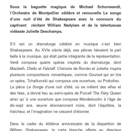
Sous la baguette magique de Michael Schonwandt,
l’Orchestre de Montpellier célèbre et renouvelle Le songe
d’une nuit d’été de Shakespeare avec le concours du
captivant récitant William Nadylam et de la talentueuse
vidéaste Juliette Deschamps.
S’il est un dramaturge célébré en musique c’est bien
Shakespeare. Au XVIe siècle déjà, ses pièces faisaient la part
belle à la musique, qui était partie intégrante de la représentation.
Verdi composa quatre opéras inspirés du dramaturge, dont
Macbeth
,
Otello
et
Falstaff
. L’histoire de Roméo et Juliette inspira
plusieurs compositeurs romantiques, comme Gounod qui en tira
un opéra, Tchaïkovski qui composa une ouverture, ou Prokofiev.
La pièce
Le Songe d’une nuit d’été
, où se mêlent des elfes et
des fées, a donné lieu au semi-opéra de Purcell
The Fairy Queen
ainsi qu’ à une ouverture que compose Mendelssohn à l’âge de
dix-sept ans. œuvre étonnamment mûre, dont l’équilibre, la
fraîcheur, et l’imagination ne cessent d’étonner.
Dans le cadre du 400ème anniversaire de la disparition de
William Shakespeare, la carte blanche offerte au directeur