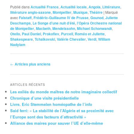
Publié dans
Actualité France
,
Actualité locale
,
Angola
,
Littérature
,
littérature anglo-saxone
,
Montpellier
,
Musique
,
Théâtre
|
Marqué
avec
Falstaff
,
Frédéric-Guillaume IV de Prusse
,
Gounod
,
Juliette
Deschamps
,
Le Songe d’une nuit d’été
,
l’Opéra Orchestre national
de Montpellier
,
Macbeth
,
Mendelssohn
,
Michael Schonwandt
,
Otello
,
Paul Daniel
,
Prokofiev
,
Purcell
,
Roméo et Juliette
,
Shakespeare
,
Tchaïkovski
,
Valérie Chevalier
,
Verdi
,
William
Nadylam
Navigation
←
Articles plus anciens
des
articles
ARTICLES RÉCENTS
Les exilés du monde maîtres de notre imaginaire collectif
Chronique d’une visite présidentielle
Livre. Eric Stemmelen homéopathe de l’info
Said ferri: « La stabilité de l’Algérie et sa proximité avec
l’Europe sont des facteurs d’attractivité »
Alliance des maires pour sauver l’UE d’elle-même