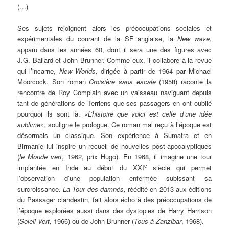
(…)
Ses sujets rejoignent alors les préoccupations sociales et
expérimentales du courant de la SF anglaise, la
New wave
,
apparu dans les années 60, dont il sera une des figures avec
J.G. Ballard et John Brunner. Comme eux, il collabore à la revue
qui l’incarne,
New Worlds,
dirigée à partir de 1964 par Michael
Moorcock. Son roman
Croisière sans escale
(1958) raconte la
rencontre de Roy Complain avec un vaisseau naviguant depuis
tant de générations de Terriens que ses passagers en ont oublié
pourquoi ils sont là.
«L’histoire que voici est celle d’une idée
sublime»
, souligne le prologue. Ce roman mal reçu à l’époque est
désormais un classique. Son expérience à Sumatra et en
Birmanie lui inspire un recueil de nouvelles post-apocalyptiques
(
le Monde vert
, 1962, prix Hugo). En 1968, il imagine une tour
e
implantée en Inde au début du XXI
siècle qui permet
l’observation d’une population enfermée subissant sa
surcroissance.
La Tour des damnés,
réédité en 2013 aux éditions
du Passager clandestin, fait alors écho à des préoccupations de
l’époque explorées aussi dans des dystopies de Harry Harrison
(
Soleil Vert,
1966) ou de John Brunner (
Tous à Zanzibar
, 1968).