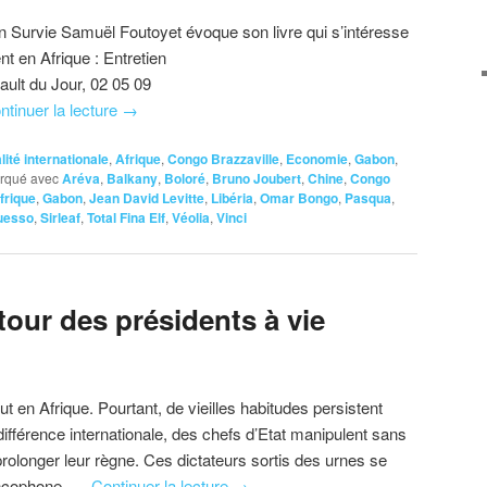
ion Survie Samuël Foutoyet évoque son livre qui s’intéresse
ent en Afrique : Entretien
ult du Jour, 02 05 09
ntinuer la lecture
→
lité internationale
,
Afrique
,
Congo Brazzaville
,
Economie
,
Gabon
,
rqué avec
Aréva
,
Balkany
,
Boloré
,
Bruno Joubert
,
Chine
,
Congo
frique
,
Gabon
,
Jean David Levitte
,
Libéria
,
Omar Bongo
,
Pasqua
,
uesso
,
Sirleaf
,
Total Fina Elf
,
Véolia
,
Vinci
etour des présidents à vie
 en Afrique. Pourtant, de vieilles habitudes persistent
différence internationale, des chefs d’Etat manipulent sans
prolonger leur règne. Ces dictateurs sortis des urnes se
rancophone, …
Continuer la lecture
→