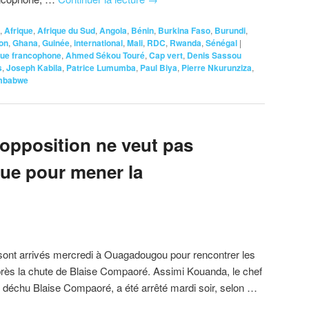
,
Afrique
,
Afrique du Sud
,
Angola
,
Bénin
,
Burkina Faso
,
Burundi
,
on
,
Ghana
,
Guinée
,
international
,
Mali
,
RDC
,
Rwanda
,
Sénégal
|
que francophone
,
Ahmed Sékou Touré
,
Cap vert
,
Denis Sassou
s
,
Joseph Kabila
,
Patrice Lumumba
,
Paul Biya
,
Pierre Nkurunziza
,
mbabwe
’opposition ne veut pas
ue pour mener la
 sont arrivés mercredi à Ouagadougou pour rencontrer les
 après la chute de Blaise Compaoré. Assimi Kouanda, le chef
è déchu Blaise Compaoré, a été arrêté mardi soir, selon …