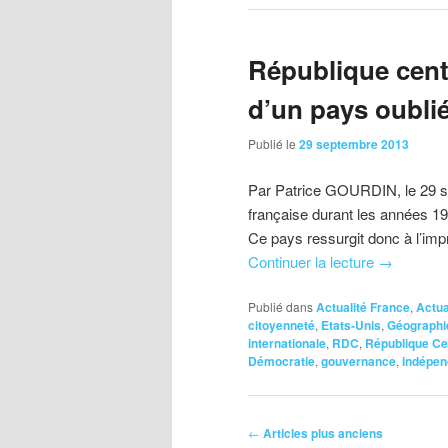
République centr
d’un pays oubli
Publié le
29 septembre 2013
Par Patrice GOURDIN, le 29 
française durant les années 19
Ce pays ressurgit donc à l’imp
Continuer la lecture
→
Publié dans
Actualité France
,
Actua
citoyenneté
,
Etats-Unis
,
Géographi
internationale
,
RDC
,
République Ce
Démocratie
,
gouvernance
,
indépe
Navigation
←
Articles plus anciens