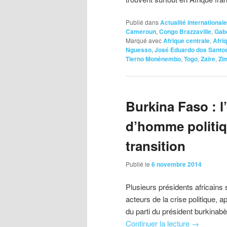
Publié dans
Actualité internationale
Cameroun
,
Congo Brazzaville
,
Gab
Marqué avec
Afrique centrale
,
Afri
Nguesso
,
José Eduardo dos Santo
Tierno Monénembo
,
Togo
,
Zaïre
,
Zi
Burkina Faso : l
d’homme politiq
transition
Publié le
6 novembre 2014
Plusieurs présidents africains
acteurs de la crise politique,
du parti du président burkinab
Continuer la lecture
→