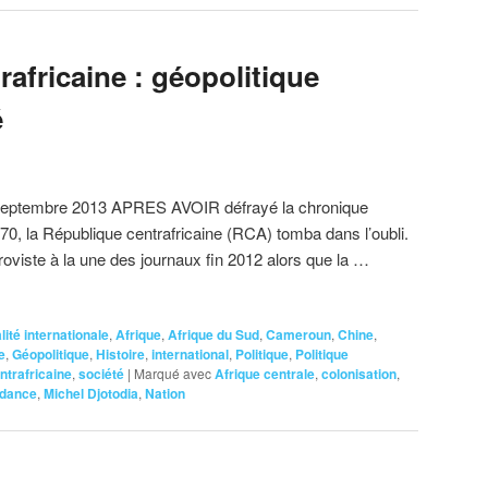
africaine : géopolitique
é
septembre 2013 APRES AVOIR défrayé la chronique
70, la République centrafricaine (RCA) tomba dans l’oubli.
roviste à la une des journaux fin 2012 alors que la …
lité internationale
,
Afrique
,
Afrique du Sud
,
Cameroun
,
Chine
,
e
,
Géopolitique
,
Histoire
,
international
,
Politique
,
Politique
ntrafricaine
,
société
|
Marqué avec
Afrique centrale
,
colonisation
,
ndance
,
Michel Djotodia
,
Nation