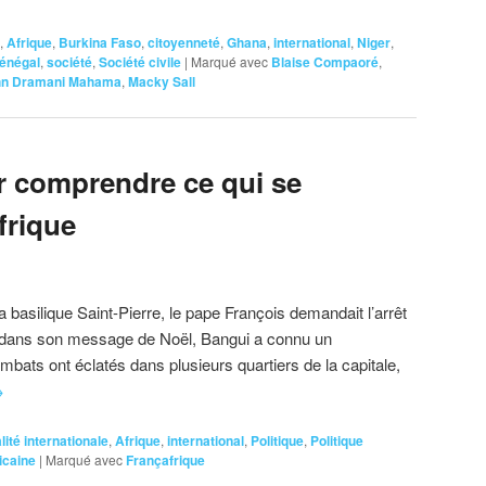
,
Afrique
,
Burkina Faso
,
citoyenneté
,
Ghana
,
international
,
Niger
,
énégal
,
société
,
Société civile
|
Marqué avec
Blaise Compaoré
,
hn Dramani Mahama
,
Macky Sall
ur comprendre ce qui se
frique
a basilique Saint-Pierre, le pape François demandait l’arrêt
e dans son message de Noël, Bangui a connu un
ats ont éclatés dans plusieurs quartiers de la capitale,
→
lité internationale
,
Afrique
,
international
,
Politique
,
Politique
icaine
|
Marqué avec
Françafrique