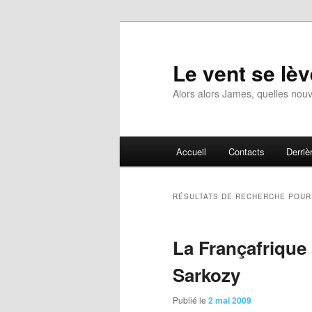
Aller
Aller
au
au
contenu
contenu
Le vent se lèv
principal
secondaire
Alors alors James, quelles nouv
Menu
Accueil
Contacts
Derrièr
principal
RÉSULTATS DE RECHERCHE POU
La Françafrique 
Sarkozy
Publié le
2 mai 2009