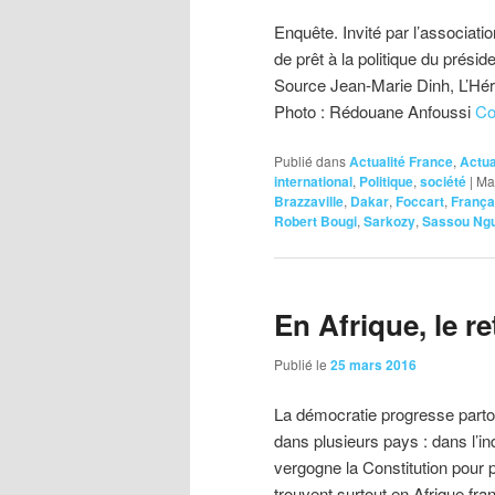
Enquête. Invité par l’associat
de prêt à la politique du présid
Source Jean-Marie Dinh, L’Héra
Photo : Rédouane Anfoussi
Co
Publié dans
Actualité France
,
Actua
international
,
Politique
,
société
|
Ma
Brazzaville
,
Dakar
,
Foccart
,
França
Robert Bougi
,
Sarkozy
,
Sassou Ng
En Afrique, le r
Publié le
25 mars 2016
La démocratie progresse partout
dans plusieurs pays : dans l’in
vergogne la Constitution pour 
trouvent surtout en Afrique f