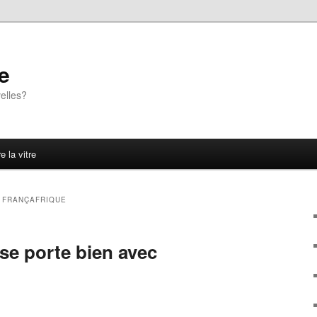
e
elles?
e la vitre
R
FRANÇAFRIQUE
se porte bien avec