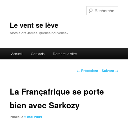
Aller
au
Rech
contenu
principal
Le vent se lève
Alors alors James, quelles nouvelles?
Menu
Accueil
Contacts
Derrière la vitre
principal
Navigation
←
Précédent
Suivant
→
des
articles
La Françafrique se porte
bien avec Sarkozy
Publié le
2 mai 2009