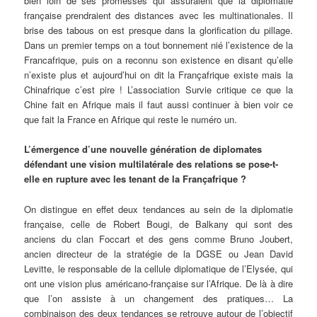
bien loin de ses promesses qui assuraient que la diplomatie
française prendraient des distances avec les multinationales. Il
brise des tabous on est presque dans la glorification du pillage.
Dans un premier temps on a tout bonnement nié l’existence de la
Francafrique, puis on a reconnu son existence en disant qu’elle
n’existe plus et aujourd’hui on dit la Françafrique existe mais la
Chinafrique c’est pire ! L’association Survie critique ce que la
Chine fait en Afrique mais il faut aussi continuer à bien voir ce
que fait la France en Afrique qui reste le numéro un.
L’émergence d’une nouvelle génération de diplomates
défendant une vision multilatérale des relations se pose-t-
elle en rupture avec les tenant de la Françafrique ?
On distingue en effet deux tendances au sein de la diplomatie
française, celle de Robert Bougi, de Balkany qui sont des
anciens du clan Foccart et des gens comme Bruno Joubert,
ancien directeur de la stratégie de la DGSE ou Jean David
Levitte, le responsable de la cellule diplomatique de l’Elysée, qui
ont une vision plus américano-française sur l’Afrique. De là à dire
que l’on assiste à un changement des pratiques… La
combinaison des deux tendances se retrouve autour de l’objectif