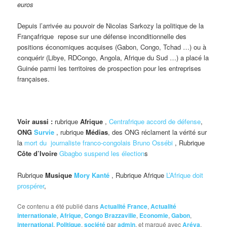
euros
Depuis l’arrivée au pouvoir de Nicolas Sarkozy la politique de la
Françafrique repose sur une défense inconditionnelle des
positions économiques acquises (Gabon, Congo, Tchad …) ou à
conquérir (Libye, RDCongo, Angola, Afrique du Sud …) a placé la
Guinée parmi les territoires de prospection pour les entreprises
françaises.
Voir aussi :
rubrique
Afrique
,
Centrafrique accord de défense
,
ONG
Survie
, rubrique
Médias
, des ONG réclament la vérité sur
la
mort du journaliste franco-congolais Bruno Ossébi
, Rubrique
Côte d’Ivoire
Gbagbo suspend les élection
s
Rubrique
Musique
Mory Kanté
, Rubrique Afrique
L’Afrique doit
prospérer
,
Ce contenu a été publié dans
Actualité France
,
Actualité
internationale
,
Afrique
,
Congo Brazzaville
,
Economie
,
Gabon
,
international
,
Politique
,
société
par
admin
, et marqué avec
Aréva
,