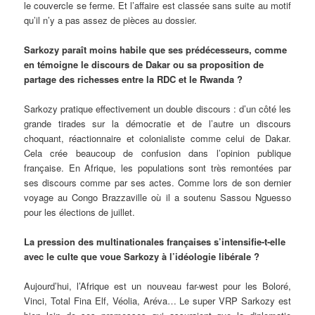
le couvercle se ferme. Et l’affaire est classée sans suite au motif
qu’il n’y a pas assez de pièces au dossier.
Sarkozy paraît moins habile que ses prédécesseurs, comme
en témoigne le discours de Dakar ou sa proposition de
partage des richesses entre la RDC et le Rwanda ?
Sarkozy pratique effectivement un double discours : d’un côté les
grande tirades sur la démocratie et de l’autre un discours
choquant, réactionnaire et colonialiste comme celui de Dakar.
Cela crée beaucoup de confusion dans l’opinion publique
française. En Afrique, les populations sont très remontées par
ses discours comme par ses actes. Comme lors de son dernier
voyage au Congo Brazzaville où il a soutenu Sassou Nguesso
pour les élections de juillet.
La pression des multinationales françaises s’intensifie-t-elle
avec le culte que voue Sarkozy à l’idéologie libérale ?
Aujourd’hui, l’Afrique est un nouveau far-west pour les Boloré,
Vinci, Total Fina Elf, Véolia, Aréva… Le super VRP Sarkozy est