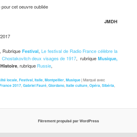
té pour cet oeuvre oubliée
JMDH
/2017
, Rubrique
Festival
,
Le festival de Radio France célèbre la
 Chostakovitch deux visages de 1917
, rubrique
Musique,
e
Histoire
, rubrique
Russie
,
lité locale
,
Festival
,
Italie
,
Montpellier
,
Musique
|
Marqué avec
 France 2017
,
Gabriel Fauré
,
Giordano
,
Italie culture
,
Opéra
,
Sibéria
,
Fièrement propulsé par WordPress