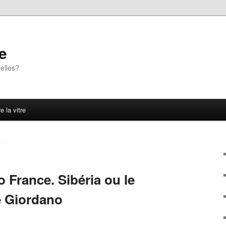
e
elles?
e la vitre
A
o France. Sibéria ou le
e Giordano