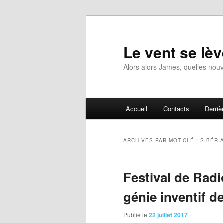
Aller
Aller
au
au
contenu
contenu
Le vent se lèv
principal
secondaire
Alors alors James, quelles nouv
Menu
Accueil
Contacts
Derrièr
principal
ARCHIVES PAR MOT-CLÉ :
SIBÉRI
Festival de Radi
génie inventif d
Publié le
22 juillet 2017