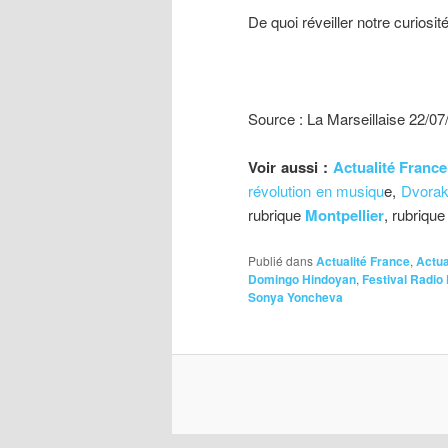
De quoi réveiller notre curiosi
Source : La Marseillaise 22/07
Voir aussi :
Actualité France
révolution en musiqu
e,
Dvorak
rubrique
Montpellier
, rubriqu
Publié dans
Actualité France
,
Actua
Domingo Hindoyan
,
Festival Radio
Sonya Yoncheva