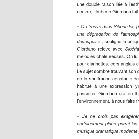
une double raison liée à l’es
oeuvre, Umberto Giordano fait év
«
On trouve dans Sibéria les pr
une dégradation de l’atmosp
désespoir
» , souligne le criti
Giordano relève avec
Sibéri
mélodies chaleureuses. On lu
pour clarinettes, cors anglais e
Le sujet sombre trouvant son d
de la souffrance constante de
habitué à une expression lyr
passions. Giordano use de t
l’environnement, à nous faire f
«
Je ne crois pas exagérer
certainement place parmi les 
musique dramatique moderne pu