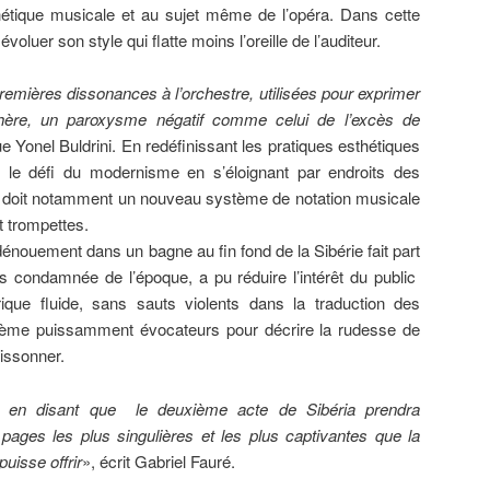
thétique musicale et au sujet même de l’opéra. Dans cette
oluer son style qui flatte moins l’oreille de l’auditeur.
emières dissonances à l’orchestre, utilisées pour exprimer
hère, un paroxysme négatif comme celui de l’excès de
que Yonel Buldrini. En redéfinissant les pratiques esthétiques
a
le défi du modernisme en s’éloignant par endroits des
i doit notamment un nouveau système de notation musicale
t trompettes.
énouement dans un bagne au fin fond de la Sibérie fait part
s condamnée de l’époque, a pu réduire l’intérêt du public
ique fluide, sans sauts violents dans la traduction des
hème puissamment évocateurs pour décrire la rudesse de
rissonner.
 en disant que le deuxième acte de Sibéria prendra
pages les plus singulières et les plus captivantes que la
isse offrir
», écrit Gabriel Fauré.