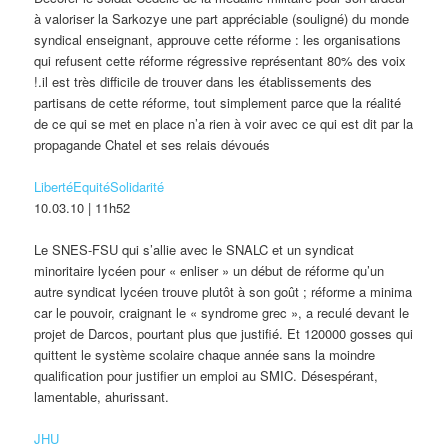
à valoriser la Sarkozye une part appréciable (souligné) du monde
syndical enseignant, approuve cette réforme : les organisations
qui refusent cette réforme régressive représentant 80% des voix
!.il est très difficile de trouver dans les établissements des
partisans de cette réforme, tout simplement parce que la réalité
de ce qui se met en place n’a rien à voir avec ce qui est dit par la
propagande Chatel et ses relais dévoués
LibertéEquitéSolidarité
10.03.10 | 11h52
Le SNES-FSU qui s’allie avec le SNALC et un syndicat
minoritaire lycéen pour « enliser » un début de réforme qu’un
autre syndicat lycéen trouve plutôt à son goût ; réforme a minima
car le pouvoir, craignant le « syndrome grec », a reculé devant le
projet de Darcos, pourtant plus que justifié. Et 120000 gosses qui
quittent le système scolaire chaque année sans la moindre
qualification pour justifier un emploi au SMIC. Désespérant,
lamentable, ahurissant.
JHU