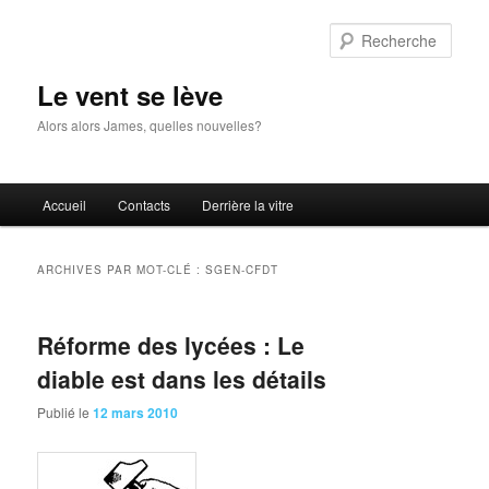
Aller
Aller
au
au
Rech
contenu
contenu
principal
secondaire
Le vent se lève
Alors alors James, quelles nouvelles?
Menu
Accueil
Contacts
Derrière la vitre
principal
ARCHIVES PAR MOT-CLÉ :
SGEN-CFDT
Réforme des lycées : Le
diable est dans les détails
Publié le
12 mars 2010