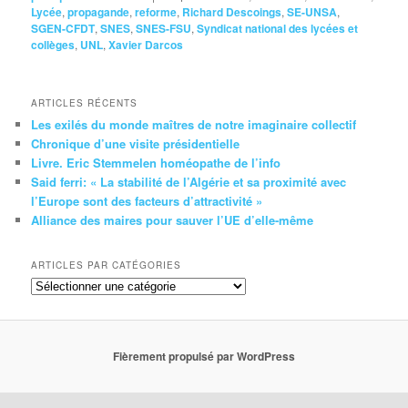
Lycée
,
propagande
,
reforme
,
Richard Descoings
,
SE-UNSA
,
SGEN-CFDT
,
SNES
,
SNES-FSU
,
Syndicat national des lycées et
collèges
,
UNL
,
Xavier Darcos
ARTICLES RÉCENTS
Les exilés du monde maîtres de notre imaginaire collectif
Chronique d’une visite présidentielle
Livre. Eric Stemmelen homéopathe de l’info
Said ferri: « La stabilité de l’Algérie et sa proximité avec
l’Europe sont des facteurs d’attractivité »
Alliance des maires pour sauver l’UE d’elle-même
ARTICLES PAR CATÉGORIES
Articles
par
catégories
Fièrement propulsé par WordPress