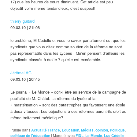
17) que les heures de cours diminuent. Cet article est peu
objectif voire même tendancieux, c’est suspect!
thierry guitard
09.03.10 | 21h08
le problème, M Cedelle et vous le savez parfaitement est que les
syndicats que vous citez comme soutien de la réforme ne sont
pas représentatifs dans les Lycées ! Qu’en pensent d’ailleurs les
syndicats classés à droite ? qu’elle est excécrable.
JérômeLAG.
09.03.10 | 20h45
Le journal « Le Monde » doit-il être au service de la campagne de
publicité de M. Châtel. La réforme du lycée et la
« mastérisation » sont des catastrophes qui favorisent une école
à deux vitesses. Les objections à ces réformes auront-ils droit au
même traitement médiatique?
Publié dans
Actualité France
,
Education
,
Médias
,
opinion
,
Politique
,
politique de l'éducation
|
Marqué avec
FIDL
,
Le Monde
,
Luc Cédelle
,