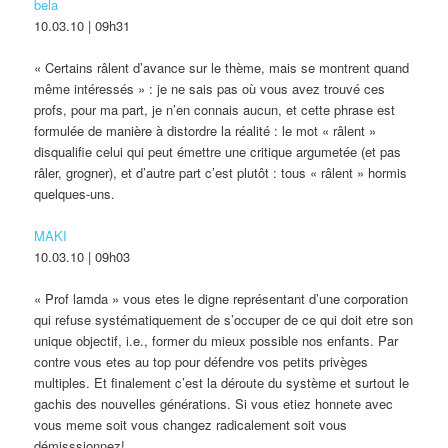
bela
10.03.10 | 09h31
« Certains râlent d’avance sur le thème, mais se montrent quand
même intéressés » : je ne sais pas où vous avez trouvé ces
profs, pour ma part, je n’en connais aucun, et cette phrase est
formulée de manière à distordre la réalité : le mot « râlent »
disqualifie celui qui peut émettre une critique argumetée (et pas
râler, grogner), et d’autre part c’est plutôt : tous « râlent » hormis
quelques-uns.
MAKI
10.03.10 | 09h03
« Prof lamda » vous etes le digne représentant d’une corporation
qui refuse systématiquement de s’occuper de ce qui doit etre son
unique objectif, i.e., former du mieux possible nos enfants. Par
contre vous etes au top pour défendre vos petits privèges
multiples. Et finalement c’est la déroute du système et surtout le
gachis des nouvelles générations. Si vous etiez honnete avec
vous meme soit vous changez radicalement soit vous
démisssionnez!