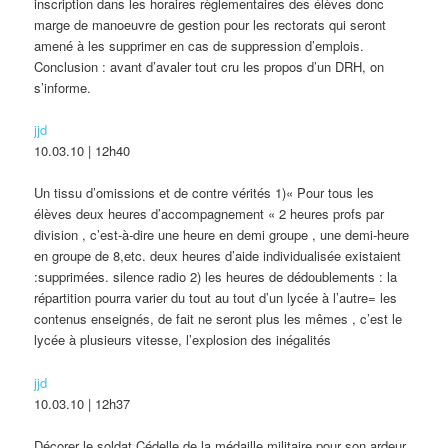
inscription dans les horaires règlementaires des élèves donc
marge de manoeuvre de gestion pour les rectorats qui seront
amené à les supprimer en cas de suppression d’emplois.
Conclusion : avant d’avaler tout cru les propos d’un DRH, on
s’informe.
jjd
10.03.10 | 12h40
Un tissu d’omissions et de contre vérités 1)« Pour tous les
élèves deux heures d’accompagnement « 2 heures profs par
division , c’est-à-dire une heure en demi groupe , une demi-heure
en groupe de 8,etc. deux heures d’aide individualisée existaient
:supprimées. silence radio 2) les heures de dédoublements : la
répartition pourra varier du tout au tout d’un lycée à l’autre= les
contenus enseignés, de fait ne seront plus les mêmes , c’est le
lycée à plusieurs vitesse, l’explosion des inégalités
jjd
10.03.10 | 12h37
Décorer le soldat Cédelle de la médaille militaire pour son ardeur