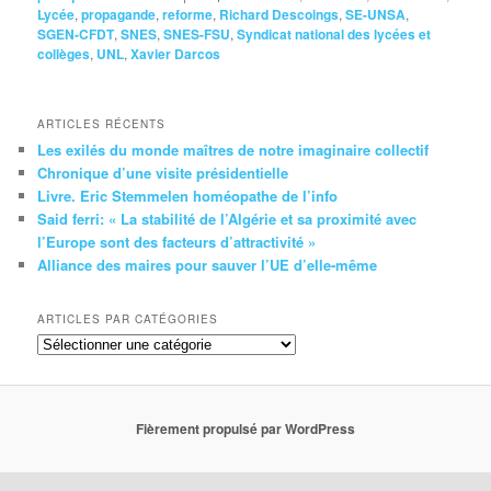
Lycée
,
propagande
,
reforme
,
Richard Descoings
,
SE-UNSA
,
SGEN-CFDT
,
SNES
,
SNES-FSU
,
Syndicat national des lycées et
collèges
,
UNL
,
Xavier Darcos
ARTICLES RÉCENTS
Les exilés du monde maîtres de notre imaginaire collectif
Chronique d’une visite présidentielle
Livre. Eric Stemmelen homéopathe de l’info
Said ferri: « La stabilité de l’Algérie et sa proximité avec
l’Europe sont des facteurs d’attractivité »
Alliance des maires pour sauver l’UE d’elle-même
ARTICLES PAR CATÉGORIES
Articles
par
catégories
Fièrement propulsé par WordPress