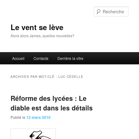
Aller
Aller
au
au
Rech
contenu
contenu
principal
secondaire
Le vent se lève
Alors alors James, quelles nouvelles?
Menu
Accueil
Contacts
Derrière la vitre
principal
ARCHIVES PAR MOT-CLÉ :
LUC CÉDELLE
Réforme des lycées : Le
diable est dans les détails
Publié le
12 mars 2010