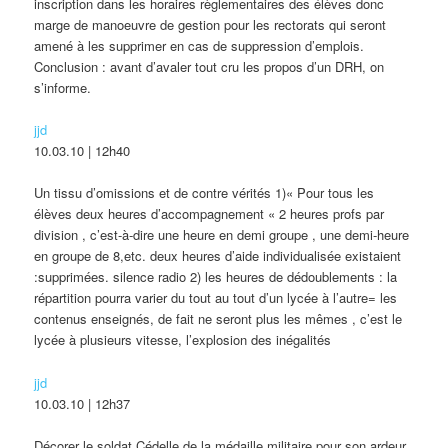
inscription dans les horaires règlementaires des élèves donc
marge de manoeuvre de gestion pour les rectorats qui seront
amené à les supprimer en cas de suppression d’emplois.
Conclusion : avant d’avaler tout cru les propos d’un DRH, on
s’informe.
jjd
10.03.10 | 12h40
Un tissu d’omissions et de contre vérités 1)« Pour tous les
élèves deux heures d’accompagnement « 2 heures profs par
division , c’est-à-dire une heure en demi groupe , une demi-heure
en groupe de 8,etc. deux heures d’aide individualisée existaient
:supprimées. silence radio 2) les heures de dédoublements : la
répartition pourra varier du tout au tout d’un lycée à l’autre= les
contenus enseignés, de fait ne seront plus les mêmes , c’est le
lycée à plusieurs vitesse, l’explosion des inégalités
jjd
10.03.10 | 12h37
Décorer le soldat Cédelle de la médaille militaire pour son ardeur