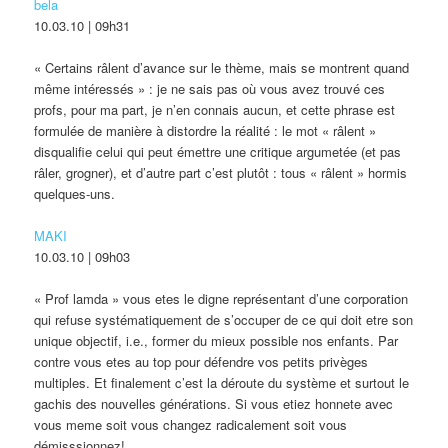
bela
10.03.10 | 09h31
« Certains râlent d’avance sur le thème, mais se montrent quand
même intéressés » : je ne sais pas où vous avez trouvé ces
profs, pour ma part, je n’en connais aucun, et cette phrase est
formulée de manière à distordre la réalité : le mot « râlent »
disqualifie celui qui peut émettre une critique argumetée (et pas
râler, grogner), et d’autre part c’est plutôt : tous « râlent » hormis
quelques-uns.
MAKI
10.03.10 | 09h03
« Prof lamda » vous etes le digne représentant d’une corporation
qui refuse systématiquement de s’occuper de ce qui doit etre son
unique objectif, i.e., former du mieux possible nos enfants. Par
contre vous etes au top pour défendre vos petits privèges
multiples. Et finalement c’est la déroute du système et surtout le
gachis des nouvelles générations. Si vous etiez honnete avec
vous meme soit vous changez radicalement soit vous
démisssionnez!