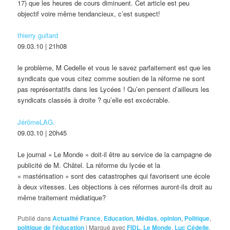
17) que les heures de cours diminuent. Cet article est peu
objectif voire même tendancieux, c’est suspect!
thierry guitard
09.03.10 | 21h08
le problème, M Cedelle et vous le savez parfaitement est que les
syndicats que vous citez comme soutien de la réforme ne sont
pas représentatifs dans les Lycées ! Qu’en pensent d’ailleurs les
syndicats classés à droite ? qu’elle est excécrable.
JérômeLAG.
09.03.10 | 20h45
Le journal « Le Monde » doit-il être au service de la campagne de
publicité de M. Châtel. La réforme du lycée et la
« mastérisation » sont des catastrophes qui favorisent une école
à deux vitesses. Les objections à ces réformes auront-ils droit au
même traitement médiatique?
Publié dans
Actualité France
,
Education
,
Médias
,
opinion
,
Politique
,
politique de l'éducation
|
Marqué avec
FIDL
,
Le Monde
,
Luc Cédelle
,