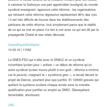
à valoriser la Sarkozye une part appréciable (souligné) du monde
syndical enseignant, approuve cette réforme : les organisations
qui refusent cette réforme régressive représentant 80% des voix
!.il est très difficile de trouver dans les établissements des
partisans de cette réforme, tout simplement parce que la réalité
de ce qui se met en place n’a rien à voir avec ce qui est dit par la
propagande Chatel et ses relais dévoués
LibertéEquitéSolidarité
10.03.10 | 11h52
Le SNES-FSU qui s’allie avec le SNALC et un syndicat
minoritaire lycéen pour « enliser » un début de réforme qu’un
autre syndicat lycéen trouve plutôt à son goût ; réforme a minima
car le pouvoir, craignant le « syndrome grec », a reculé devant le
projet de Darcos, pourtant plus que justifié. Et 120000 gosses qui
quittent le système scolaire chaque année sans la moindre
qualification pour justifier un emploi au SMIC. Désespérant,
lamentable, ahurissant.
JHU