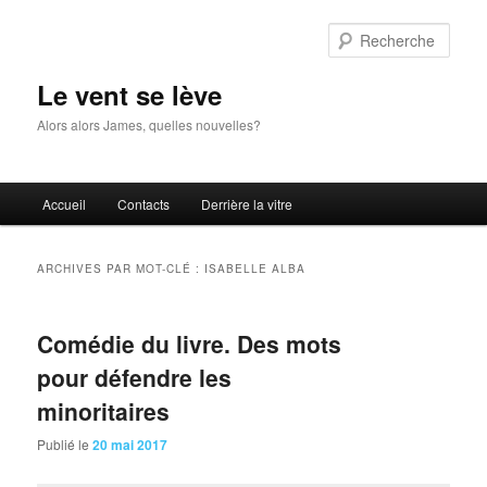
Aller
Aller
au
au
Rech
contenu
contenu
principal
secondaire
Le vent se lève
Alors alors James, quelles nouvelles?
Menu
Accueil
Contacts
Derrière la vitre
principal
ARCHIVES PAR MOT-CLÉ :
ISABELLE ALBA
Comédie du livre. Des mots
pour défendre les
minoritaires
Publié le
20 mai 2017