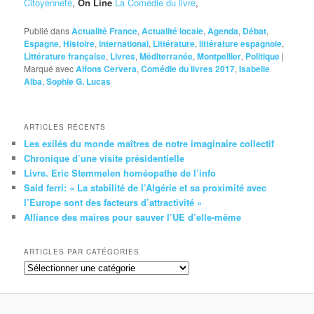
Citoyenneté
,
On Line
La Comédie du livre
,
Publié dans
Actualité France
,
Actualité locale
,
Agenda
,
Débat
,
Espagne
,
Histoire
,
international
,
Littérature
,
littérature espagnole
,
Littérature française
,
Livres
,
Méditerranée
,
Montpellier
,
Politique
|
Marqué avec
Alfons Cervera
,
Comédie du livres 2017
,
Isabelle
Alba
,
Sophie G. Lucas
ARTICLES RÉCENTS
Les exilés du monde maîtres de notre imaginaire collectif
Chronique d’une visite présidentielle
Livre. Eric Stemmelen homéopathe de l’info
Said ferri: « La stabilité de l’Algérie et sa proximité avec
l’Europe sont des facteurs d’attractivité »
Alliance des maires pour sauver l’UE d’elle-même
ARTICLES PAR CATÉGORIES
Articles
par
catégories