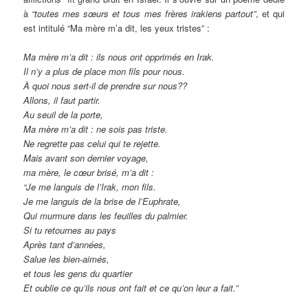
à
“toutes mes sœurs et tous mes frères irakiens partout”
, et qui
est intitulé “Ma mère m’a dit, les yeux tristes” :
Ma mère m’a dit : ils nous ont opprimés en Irak.
Il n’y a plus de place
mon fils
pour nous.
À quoi nous sert-il de prendre sur nous??
Allons, il faut partir.
Au seuil de la porte,
Ma mère m’a dit : ne sois pas triste.
Ne regrette pas celui qui te rejette.
Mais avant son dernier voyage,
ma mère, le cœur brisé, m’a dit :
“Je me languis de l’Irak, mon fils.
Je me languis de la brise de l’Euphrate,
Qui murmure dans les feuilles du palmier.
Si tu retournes au pays
Après tant d’années,
Salue les bien-aimés,
et tous les gens du quartier
Et oublie ce qu’ils nous ont fait et ce qu’on leur a fait.”