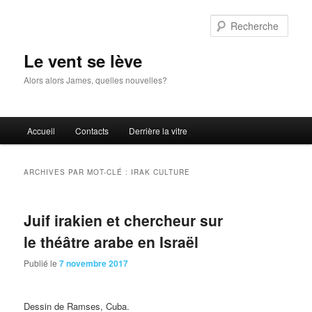
Aller
Aller
au
au
Rech
contenu
contenu
principal
secondaire
Le vent se lève
Alors alors James, quelles nouvelles?
Menu
Accueil
Contacts
Derrière la vitre
principal
ARCHIVES PAR MOT-CLÉ :
IRAK CULTURE
Juif irakien et chercheur sur
le théâtre arabe en Israël
Publié le
7 novembre 2017
Dessin de Ramses, Cuba.