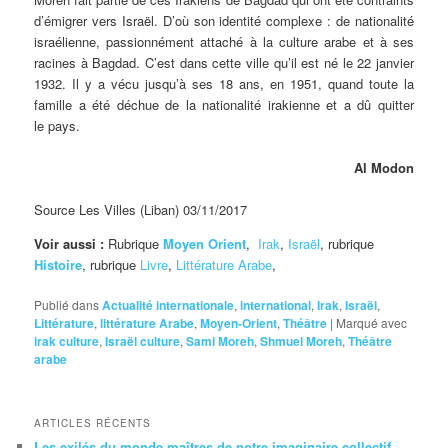
d’émigrer vers Israël. D’où son identité complexe : de nationalité
israélienne, passionnément attaché à la culture arabe et à ses
racines à Bagdad. C’est dans cette ville qu’il est né le
22 janvier
1932. Il y a vécu jusqu’à ses 18 ans, en 1951, quand toute la
famille a été déchue de la nationalité irakienne et a dû quitter
le pays.
Al Modon
Source Les Villes (Liban) 03/11/2017
Voir aussi :
Rubrique
Moyen Orient
,
Irak
,
Israël
, rubrique
Histoire
, rubrique
Livre
,
Littérature Arabe
,
Publié dans
Actualité internationale
,
international
,
Irak
,
Israël
,
Littérature
,
littérature Arabe
,
Moyen-Orient
,
Théâtre
|
Marqué avec
irak culture
,
Israël culture
,
Sami Moreh
,
Shmuel Moreh
,
Théâtre
arabe
ARTICLES RÉCENTS
Les exilés du monde maîtres de notre imaginaire collectif