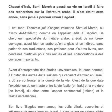
Chassé d’Irak, Sami Moreh a passé sa vie en Israël à faire
des recherches sur la littérature arabe. Il s’est éteint cette
année, sans jamais pouvoir revoir Bagdad.
Il est mort, l’écrivain juif d’origine irakienne Shmuel Moreh, ou
“Sami Al-Muallem”
, comme on l’appelait jadis à Bagdad. Ce
chercheur, spécialiste du théâtre arabe, a écrit de nombreux
ouvrages, aussi bien en arabe qu’en anglais et en hébreu, sans
parler de ses traductions, ses préfaces pour d’autres livres, ses
centaines d’articles pour des revues et ses collaborations à des
ouvrages importants.
Avant d’entreprendre des études universitaires, le jeune homme,
à l’instar des autres Juifs irakiens qui venaient d’arriver en Israël,
a dû se confronter à la dureté de la vie. C’est de là que date
l’expérience du contraste entre la vie facile [en Irak] et la vie dure
[en Israël], du choc entre l’aspect sentimental (irakien) et la
réalité (israélienne).
Son livre “Bagdad mon amour, les Juifs d’Irak, souvenirs et
affliction
s”
fit grand bruit en Israël. Il s’ouvre sur un poème dédié