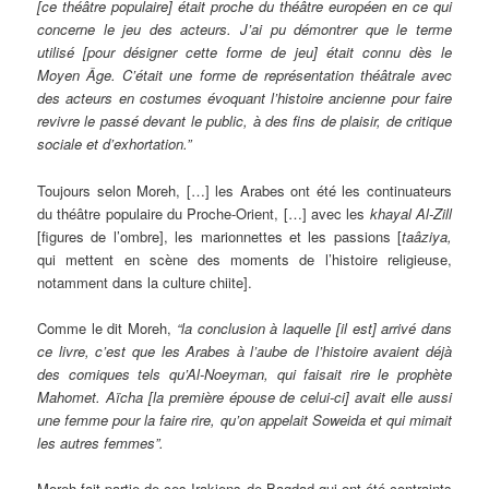
[ce théâtre populaire] était proche du théâtre européen en ce qui
concerne le jeu des acteurs. J’ai pu démontrer que le terme
utilisé [pour désigner cette forme de jeu] était connu dès le
Moyen Âge. C’était
une forme de représentation théâtrale avec
des acteurs en costumes évoquant l’histoire ancienne pour faire
revivre le passé devant le public, à des fins de plaisir, de critique
sociale et d’exhortation.”
Toujours selon Moreh, […] les Arabes ont été les continuateurs
du théâtre populaire du Proche-Orient, […] avec les
khayal Al-Zill
[figures de l’ombre], les marionnettes et les passions [
taâziya,
qui mettent en scène des moments de l’histoire religieuse,
notamment dans la culture chiite].
Comme le dit Moreh,
“la conclusion à laquelle [il est] arrivé dans
ce livre, c’est que les Arabes à l’aube de l’histoire avaient déjà
des comiques tels qu’Al-Noeyman, qui faisait rire le prophète
Mahomet.
Aïcha [la première épouse de celui-ci] avait elle aussi
une femme pour la faire rire, qu’on appelait Soweida et qui mimait
les autres femmes
”.
Moreh fait partie de ces Irakiens de Bagdad qui ont été contraints