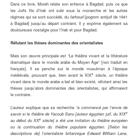
Dans ce livre, Moreh relate son enfance à Bagdad, puis ce que
les Juifs fils d’Irak ont subi sous la monarchie et les autres
régimes qui se sont succédé, du
farhoud
[pogrom antijuif de 1941
à Bagdad] jusqu’au départ contraint. Il y exprime également sa
douloureuse nostalgie pour l’Irak et pour Bagdad.
Réfutant les thèses dominantes des orientalistes
Mais son œuvre principale est
“
Le théâtre vivant et la littérature
dramatique dans le monde arabe du Moyen Âge” [non traduit en
français]. Il se penche sur le monde musulman à l’époque
e
médiévale, prouvant que, bien avant le XIX
siècle, un théâtre
vivant dans le monde arabe a bel et bien existé, réfutant ainsi les
thèses jusqu’alors dominantes des orientalistes, qui affirmaient
le contraire.
L’auteur explique que sa recherche
“a commencé par l’envie de
e
savoir si le théâtre de Yacoub Sanu [auteur égyptien juif, du XIX
e
au début du XX
siècle] a été une imitation du théâtre européen
ou la continuation du théâtre populaire égyptien. [Selon les
descriptions de] l’orientaliste britannique Edward William Lane,