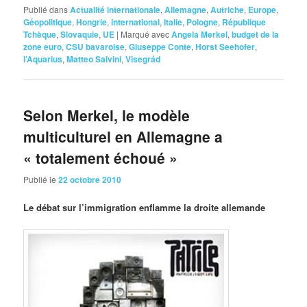
Publié dans
Actualité internationale
,
Allemagne
,
Autriche
,
Europe
,
Géopolitique
,
Hongrie
,
international
,
Italie
,
Pologne
,
République
Tchèque
,
Slovaquie
,
UE
|
Marqué avec
Angela Merkel
,
budget de la
zone euro
,
CSU bavaroise
,
Giuseppe Conte
,
Horst Seehofer
,
l’Aquarius
,
Matteo Salvini
,
Visegrád
Selon Merkel, le modèle
multiculturel en Allemagne a
« totalement échoué »
Publié le
22 octobre 2010
Le
débat sur l’immigration enflamme la droite allemande