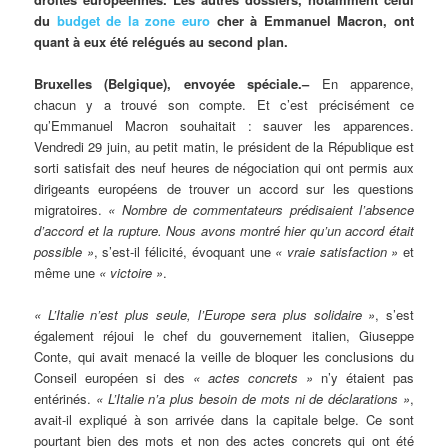
du
budget de la zone euro
cher à Emmanuel Macron, ont
quant à eux été relégués au second plan.
Bruxelles (Belgique), envoyée spéciale.–
En apparence,
chacun y a trouvé son compte. Et c’est précisément ce
qu’Emmanuel Macron souhaitait : sauver les apparences.
Vendredi 29 juin, au petit matin, le président de la République est
sorti satisfait des neuf heures de négociation qui ont permis aux
dirigeants européens de trouver un accord sur les questions
migratoires.
« Nombre de commentateurs prédisaient l’absence
d’accord et la rupture. Nous avons montré hier qu’un accord était
possible »
, s’est-il félicité, évoquant une
« vraie satisfaction »
et
même une
« victoire »
.
« L’Italie n’est plus seule, l’Europe sera plus solidaire »
, s’est
également réjoui le chef du gouvernement italien, Giuseppe
Conte, qui avait menacé la veille de bloquer les conclusions du
Conseil européen si des
« actes concrets »
n’y étaient pas
entérinés.
« L’Italie n’a plus besoin de mots ni de déclarations »
,
avait-il expliqué à son arrivée dans la capitale belge. Ce sont
pourtant bien des mots et non des actes concrets qui ont été