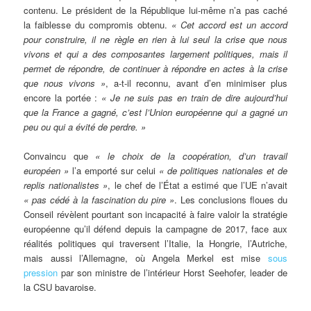
contenu. Le président de la République lui-même n’a pas caché
la faiblesse du compromis obtenu.
« Cet accord est un accord
pour construire, il ne règle en rien à lui seul la crise que nous
vivons et qui a des composantes largement politiques, mais il
permet de répondre, de continuer à répondre en actes à la crise
que nous vivons »
, a-t-il reconnu, avant d’en minimiser plus
encore la portée :
« Je ne suis pas en train de dire aujourd’hui
que la France a gagné, c’est l’Union européenne qui a gagné un
peu ou qui a évité de perdre. »
Convaincu que
« le choix de la coopération, d’un travail
européen »
l’a emporté sur celui
« de politiques nationales et de
replis nationalistes »
, le chef de l’État a estimé que l’UE n’avait
« pas cédé à la fascination du pire »
. Les conclusions floues du
Conseil révèlent pourtant son incapacité à faire valoir la stratégie
européenne qu’il défend depuis la campagne de 2017, face aux
réalités politiques qui traversent l’Italie, la Hongrie, l’Autriche,
mais aussi l’Allemagne, où Angela Merkel est mise
sous
pression
par son ministre de l’intérieur Horst Seehofer, leader de
la CSU bavaroise.