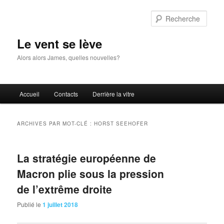
Aller
Aller
au
au
Rech
contenu
contenu
principal
secondaire
Le vent se lève
Alors alors James, quelles nouvelles?
Menu
Accueil
Contacts
Derrière la vitre
principal
ARCHIVES PAR MOT-CLÉ :
HORST SEEHOFER
La stratégie européenne de
Macron plie sous la pression
de l’extrême droite
Publié le
1 juillet 2018