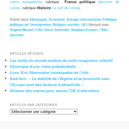
vision européenne
,
rubrique
France politique
discours de
Latran
,
rubrique
Histoire
La nuit de cristal
,
Publié dans
Allemagne
,
Economie
,
Europe
,
international
,
Politique
,
politique de l'immigration
,
Religion
,
société
,
UE
|
Marqué avec
Angela Merkel
,
CSU
,
Horst Seehofer
,
Stephan Kramer
,
Thilo
Sarrazin
ARTICLES RÉCENTS
Les exilés du monde maîtres de notre imaginaire collectif
Chronique d’une visite présidentielle
Livre. Eric Stemmelen homéopathe de l’info
Said ferri: « La stabilité de l’Algérie et sa proximité avec
l’Europe sont des facteurs d’attractivité »
Alliance des maires pour sauver l’UE d’elle-même
ARTICLES PAR CATÉGORIES
Articles
par
catégories