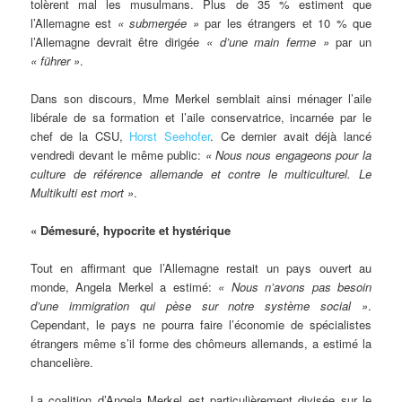
tolèrent mal les musulmans. Plus de 35 % estiment que
l’Allemagne est
« submergée »
par les étrangers et 10 % que
l’Allemagne devrait être dirigée
« d’une main ferme »
par un
« führer »
.
Dans son discours, Mme Merkel semblait ainsi ménager l’aile
libérale de sa formation et l’aile conservatrice, incarnée par le
chef de la CSU,
Horst Seehofer
. Ce dernier avait déjà lancé
vendredi devant le même public:
« Nous nous engageons pour la
culture de référence allemande et contre le multiculturel. Le
Multikulti est mort »
.
« Démesuré, hypocrite et hystérique
Tout en affirmant que l’Allemagne restait un pays ouvert au
monde,
Angela Merkel
a estimé:
« Nous n’avons pas besoin
d’une immigration qui pèse sur notre système social »
.
Cependant, le pays ne pourra faire l’économie de spécialistes
étrangers même s’il forme des chômeurs allemands, a estimé la
chancelière.
La coalition d’Angela Merkel est particulièrement divisée sur le