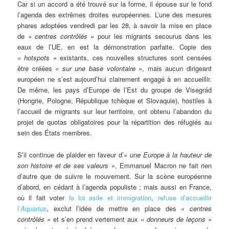
Car si un accord a été trouvé sur la forme, il épouse sur le fond
l’agenda des extrêmes droites européennes. L’une des mesures
phares adoptées vendredi par les 28, à savoir la mise en place
de
« centres contrôlés »
pour les migrants secourus dans les
eaux de l’UE, en est la démonstration parfaite. Copie des
« hotspots »
existants, ces nouvelles structures sont censées
être créées
« sur une base volontaire »
, mais aucun dirigeant
européen ne s’est aujourd’hui clairement engagé à en accueillir.
De même, les pays d’Europe de l’Est du groupe de Visegrád
(Hongrie, Pologne, République tchèque et Slovaquie), hostiles à
l’accueil de migrants sur leur territoire, ont obtenu l’abandon du
projet de quotas obligatoires pour la répartition des réfugiés au
sein des États membres.
S’il continue de plaider en faveur d’
« une Europe à la hauteur de
son histoire et de ses valeurs »
, Emmanuel Macron ne fait rien
d’autre que de suivre le mouvement. Sur la scène européenne
d’abord, en cédant à l’agenda populiste ; mais aussi en France,
où il fait voter
la loi asile et immigration
,
refuse d’accueillir
l’
Aquarius
, exclut l’idée de mettre en place des
« centres
contrôlés »
et s’en prend vertement aux
« donneurs de leçons »