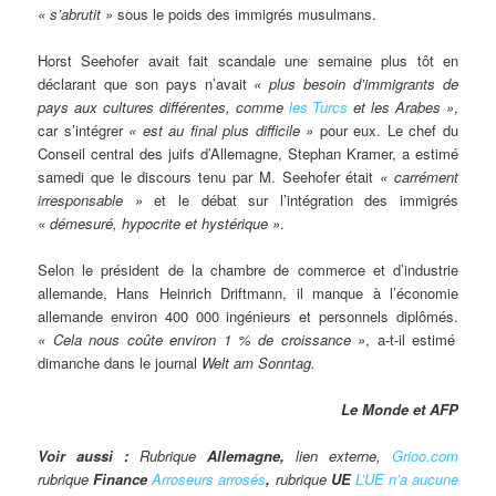
« s’abrutit »
sous le poids des immigrés musulmans.
Horst Seehofer avait fait scandale une semaine plus tôt en
déclarant que son pays n’avait
« plus besoin d’immigrants de
pays aux cultures différentes, comme
les Turcs
et les Arabes »
,
car s’intégrer
« est au final plus difficile »
pour eux. Le chef du
Conseil central des juifs d’Allemagne,
Stephan Kramer
, a estimé
samedi que le discours tenu par M. Seehofer était
« carrément
irresponsable »
et le débat sur l’intégration des immigrés
« démesuré, hypocrite et hystérique »
.
Selon le président de la chambre de commerce et d’industrie
allemande,
Hans Heinrich
Driftmann, il manque à l’économie
allemande environ 400 000 ingénieurs et personnels diplômés.
« Cela nous coûte environ 1 % de croissance »
, a-t-il estimé
dimanche dans le journal
Welt am Sonntag.
Le Monde et AFP
Voir aussi :
Rubrique
Allemagne,
lien externe,
Grioo.com
rubrique
Finance
Arroseurs arrosés
,
rubrique
UE
L’UE n’a aucune