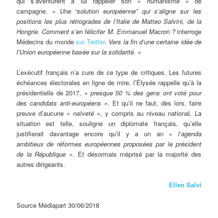
qui s’aventurent à lui rappeler son
« humanisme »
de
campagne.
« Une “solution européenne” qui s’aligne sur les
positions les plus rétrogrades de l’Italie de Matteo Salvini, de la
Hongrie. Comment s’en féliciter M. Emmanuel Macron ?
interroge
Médecins du monde
sur Twitter
.
Vers la fin d’une certaine idée de
l’Union européenne basée sur la solidarité. »
L’exécutif français n’a cure de ce type de critiques. Les futures
échéances électorales en ligne de mire, l’Élysée rappelle qu’à la
présidentielle de 2017,
« presque 50 % des gens ont voté pour
des candidats anti-européens »
. Et qu’il ne faut, dès lors, faire
preuve d’aucune
« naïveté »
, y compris au niveau national. La
situation est telle, souligne un diplomate français, qu’elle
justifierait davantage encore qu’il y a un an
« l’agenda
ambitieux de réformes européennes proposées par le président
de la République »
. Et désormais méprisé par la majorité des
autres dirigeants.
Ellen Salvi
Source Médiapart 30/06/2018