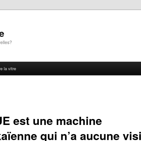
e
elles?
e la vitre
’UE est une machine
kaïenne qui n’a aucune vis