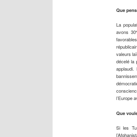
Que pense
La populat
avons 30%
favorables
républicai
valeurs la
décelé la 
applaudi. 
bannisseme
démocrati
conscience
l’Europe av
Que voule
Si les Tu
l’Afghani