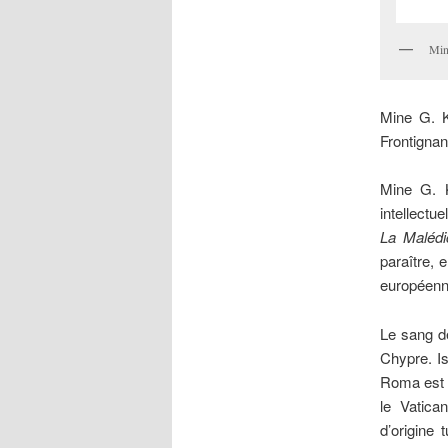
Mine
Mine
G. K
Frontignan
Mine G. K
intellectu
La Malédi
paraître, e
européenn
Le sang de
Chypre. Is
Roma est d
le Vatica
d’origine