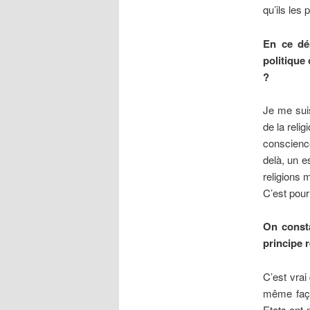
qu’ils les
En ce déb
politique
?
Je me suis
de la reli
conscience
delà, un e
religions 
C’est pour 
On consta
principe 
C’est vrai
même faço
Etats ont 