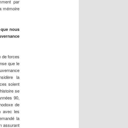
amment par
la mémoire
s que nous
uvernance
u de forces
ense que le
gouvernance
sidère la
ces soient
histoire se
années 90,
rthodoxe de
n avec les
demandé la
on assurant