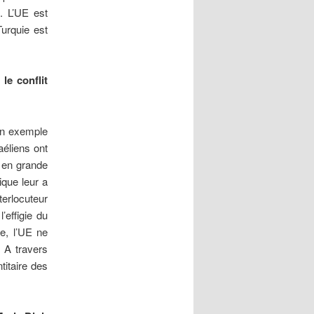
e. L’UE est
urquie est
le conflit
un exemple
aéliens ont
t en grande
ique leur a
erlocuteur
l’effigie du
e, l’UE ne
 A travers
titaire des