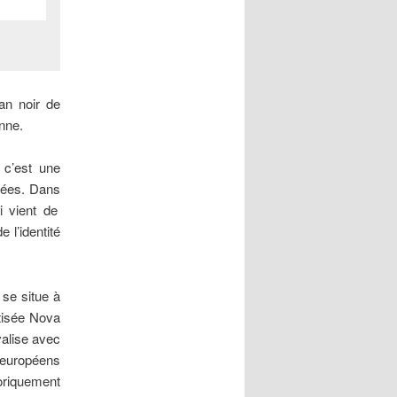
an noir de
enne.
 c’est une
idées. Dans
i vient de
e l’identité
 se situe à
ptisée Nova
valise avec
 européens
oriquement