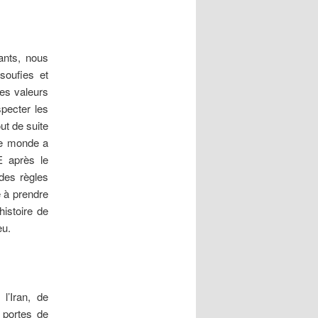
tants, nous
soufies et
des valeurs
specter les
ut de suite
 le monde a
UE après le
 des règles
 à prendre
histoire de
eu.
l’Iran, de
 portes de