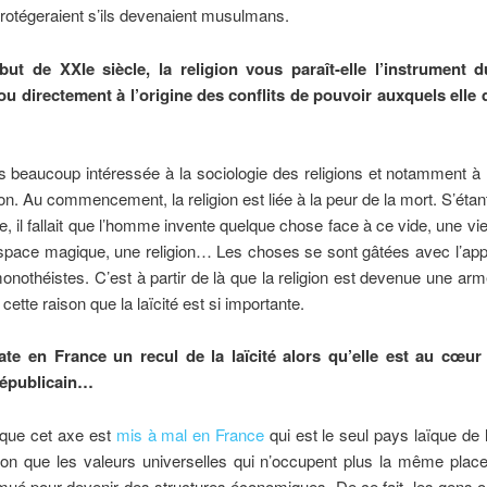
 protégeraient s’ils devenaient musulmans.
ut de XXIe siècle, la religion vous paraît-elle l’instrument 
 ou directement à l’origine des conflits de pouvoir auxquels elle 
 beaucoup intéressée à la sociologie des religions et notamment à l
gion. Au commencement, la religion est liée à la peur de la mort. S’étan
, il fallait que l’homme invente quelque chose face à ce vide, une vie
space magique, une religion… Les choses se sont gâtées avec l’app
monothéistes. C’est à partir de là que la religion est devenue une arme
cette raison que la laïcité est si importante.
te en France un recul de la laïcité alors qu’elle est au cœ
républicain…
 que cet axe est
mis à mal en France
qui est le seul pays laïque de 
n que les valeurs universelles qui n’occupent plus la même place
mué pour devenir des structures économiques. De ce fait, les gens o