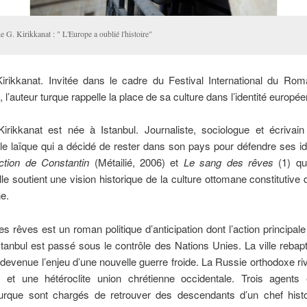
 G. Kirikkanat : " L'Europe a oublié l'histoire"
irikkanat. Invitée dans le cadre du Festival International du Rom
, l’auteur turque rappelle la place de sa culture dans l’identité europé
irikkanat est née à Istanbul. Journaliste, sociologue et écrivain
elle laïque qui a décidé de rester dans son pays pour défendre ses 
ction de Constantin
(Métailié, 2006) et
Le sang des rêves
(1) qu
lle soutient une vision historique de la culture ottomane constitutive d
e.
s rêves est un roman politique d’anticipation dont l’action principale
tanbul est passé sous le contrôle des Nations Unies. La ville reba
evenue l’enjeu d’une nouvelle guerre froide. La Russie orthodoxe ri
n et une hétéroclite union chrétienne occidentale. Trois agents
 turque sont chargés de retrouver des descendants d’un chef hist