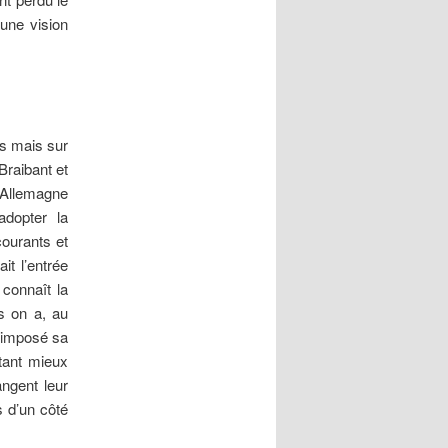
une vision
es mais sur
Braibant et
L’Allemagne
 adopter la
courants et
it l’entrée
 connaît la
is on a, au
a imposé sa
 tant mieux
ngent leur
s d’un côté