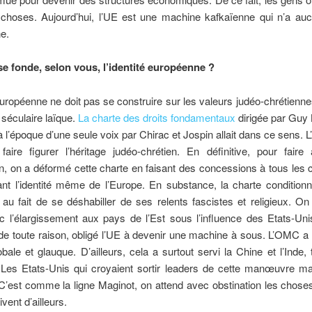
choses. Aujourd’hui, l’UE est une machine kafkaïenne qui n’a auc
e.
se fonde, selon vous, l’identité européenne ?
 européenne ne doit pas se construire sur les valeurs judéo-chrétienn
 séculaire laïque.
La charte des droits fondamentaux
dirigée par Guy 
 l’époque d’une seule voix par Chirac et Jospin allait dans ce sens. 
 faire figurer l’héritage judéo-chrétien. En définitive, pour faire
on, on a déformé cette charte en faisant des concessions à tous les 
t l’identité même de l’Europe. En substance, la charte conditionna
au fait de se déshabiller de ses relents fascistes et religieux. On
c l’élargissement aux pays de l’Est sous l’influence des Etats-Un
de toute raison, obligé l’UE à devenir une machine à sous. L’OMC 
obale et glauque. D’ailleurs, cela a surtout servi la Chine et l’Inde,
 Les Etats-Unis qui croyaient sortir leaders de cette manœuvre ma
’est comme la ligne Maginot, on attend avec obstination les chose
ivent d’ailleurs.