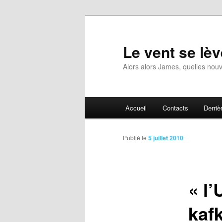
Aller
au
contenu
Le vent se lèv
principal
Alors alors James, quelles nouv
Menu
Accueil
Contacts
Derrièr
principal
Publié le
5 juillet 2010
« l
kaf