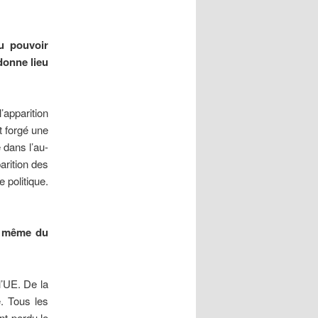
du pouvoir
donne lieu
’apparition
t forgé une
 dans l’au-
arition des
 politique.
ur même du
l’UE. De la
. Tous les
nt perdu le