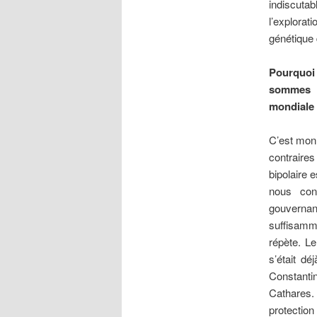
indiscuta
l’explorat
génétique 
Pourquoi 
sommes s
mondiale m
C’est mon 
contraires
bipolaire 
nous con
gouvernan
suffisamme
répète. L
s’était dé
Constanti
Cathares.
protection