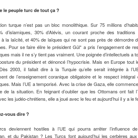
 le peuple turc de tout ça ?
ion turque n’est pas un bloc monolithique. Sur 75 millions d’habi
 d’islamiques, 30% d’Alévis, un courant proche des traditions 
 à la laïcité, et 40% de laïques qui ne sont pas près de démordre 
nes. Pour se faire élire le président Gül* a pris l’engagement de re
ïques mais il ne s’y tient pas vraiment. Une poignée d’intellectuels a to
posture du président et dénoncé l’hypocrisie. Mais en Europe tout
Dès 2003, il fallait dire à la Turquie qu’elle serait intégrée à l’
nt de l’enseignement coranique obligatoire et le respect intégral
ques. Mais l’UE a temporisé. Avec la crise de Gaza, elle commence
 de la situation. En feignant d’oublier que les Ottomans ont fait l’
ec les judéo-chrétiens, elle a joué avec le feu et aujourd’hui il y a le f
z-vous dire ?
rcs deviennent hostiles à l’UE qui pourra arrêter l’influence de 
stan, et du Pakistan ? Les Turcs font aujourd’hui les cerbères aux