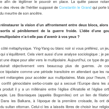
ble afin de légitimer le pouvoir en place. La quête passe not
ion des rêves de l’héritier supposé de
Constantin le Grand
qui porte 
du meurtre de son ancêtre.
réinstaurer la vision d’un affrontement entre deux blocs, alor
ortis si péniblement de la guerre froide. L’idée d’une go
ultipolaire n’a-t-elle pas d’avenir à vos yeux ?
côté métaphysique. Ying-Yang ou blanc noir si vous préférez, un je
 qui s’équilibrent. Cela vient aussi d’une analyse sociologique ; je p
est une étape pour aller vers le multipolaire. Aujourd’hui, ce type de 
duirait objectivement vers beaucoup plus de guerres. Je con
ce bipolaire comme une période transitoire en attendant que les ra
nt mélangées pour accéder aux multipolaires. Mais pour l’heure, l’
e conflit génocidaire serbo-croate qui a secoué l’Europe dans les 
jà produit il y a un millénaire entre l’église d’Anatolie et l’église o
nople. Les Bosniaques (appelés Bogomiles) ont un lien de filiatio
 Dans les Balkans, à l’époque de la première croisade, ils ont 
 du sultan ottoman. Celui-ci les a laissés libres de choisir leur religi