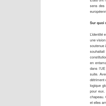
sens des 
européenn
Sur quoi 
L’identité
une vision
soutenue à
souhaitait
constituti
en entaman
dans l’UE 
suite. Ave
détriment 
logique gl
pour eux.
chapeau. C
et elles arr