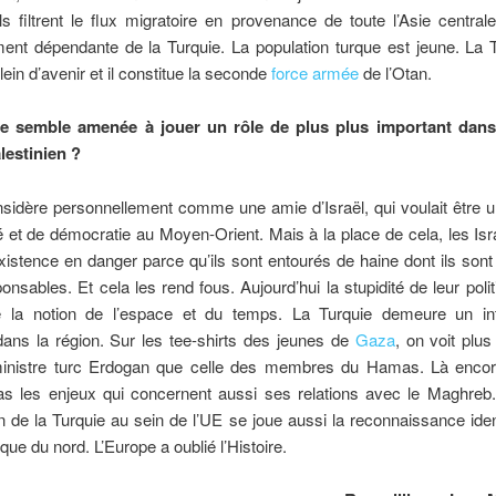
ils filtrent le flux migratoire en provenance de toute l’Asie central
ent dépendante de la Turquie. La population turque est jeune. La T
ein d’avenir et il constitue la seconde
force armée
de l’Otan.
e semble amenée à jouer un rôle de plus plus important dans 
lestinien ?
sidère personnellement comme une amie d’Israël, qui voulait être 
 et de démocratie au Moyen-Orient. Mais à la place de cela, les Isr
xistence en danger parce qu’ils sont entourés de haine dont ils son
ponsables. Et cela les rend fous. Aujourd’hui la stupidité de leur polit
re la notion de l’espace et du temps. La Turquie demeure un int
 dans la région. Sur les tee-shirts des jeunes de
Gaza
, on voit plus 
inistre turc Erdogan que celle des membres du Hamas. Là encor
s les enjeux qui concernent aussi ses relations avec le Maghreb.
ion de la Turquie au sein de l’UE se joue aussi la reconnaissance iden
que du nord. L’Europe a oublié l’Histoire.