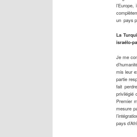
l’Europe, 
complètem
un pays pl
La Turqui
israélo-pa
Je me con
d’humanité
mis leur e
partie res
fait perd
privilégié
Premier m
mesure pa
l’intégrat
pays d’Afri