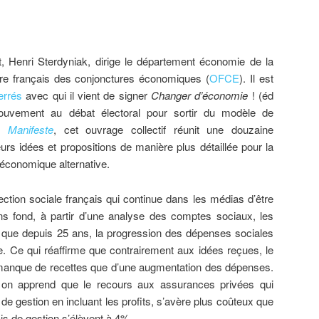
t, Henri Sterdyniak, dirige le département économie de la
ire français des conjonctures économiques (
OFCE
). Il est
errés
avec qui il vient de signer
Changer d’économie
! (éd
ouvement au débat électoral pour sortir du modèle de
 Manifeste
, cet ouvrage collectif réunit une douzaine
rs idées et propositions de manière plus détaillée pour la
 économique alternative.
ction sociale français qui continue dans les médias d’être
 fond, à partir d’une analyse des comptes sociaux, les
 que depuis 25 ans, la progression des dépenses sociales
e. Ce qui réaffirme que contrairement aux idées reçues, le
 manque de recettes que d’une augmentation des dépenses.
on apprend que le recours aux assurances privées qui
de gestion en incluant les profits, s’avère plus coûteux que
ais de gestion s’élèvent à 4%.