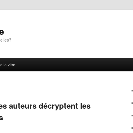
e
elles?
e la vitre
es auteurs décryptent les
s