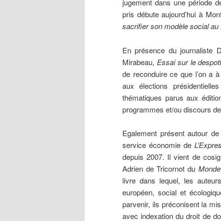
jugement dans une période de g
pris débute aujourd’hui à Mo
sacrifier son modèle social au
En présence du journaliste D
Mirabeau,
Essai sur le despo
de reconduire ce que l’on a à 
aux élections présidentiell
thématiques parus aux éditio
programmes et/ou discours des
Egalement présent autour de 
service économie de
L’Expre
depuis 2007. Il vient de cos
Adrien de Tricornot du
Monde
livre dans lequel, les auteurs
européen, social et écologiqu
parvenir, ils préconisent la m
avec indexation du droit de dou