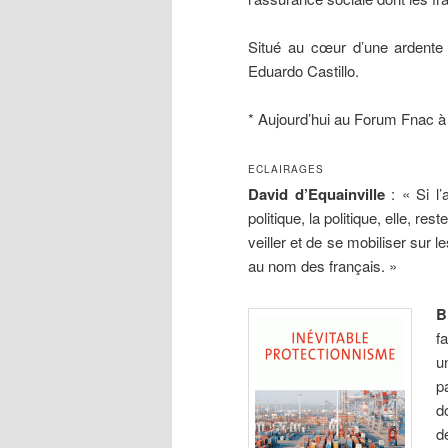
Situé au cœur d’une ardente a
Eduardo Castillo.
* Aujourd’hui au Forum Fnac à
ECLAIRAGES
David d’Equainville
: « Si l’
politique, la politique, elle, re
veiller et de se mobiliser sur 
au nom des français. »
B
f
u
p
d
d