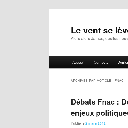
Aller
Aller
au
au
contenu
contenu
Le vent se lèv
principal
secondaire
Alors alors James, quelles nouv
Menu
Accueil
Contacts
Derrièr
principal
ARCHIVES PAR MOT-CLÉ :
FNAC
Débats Fnac : D
enjeux politique
Publié le
2 mars 2012