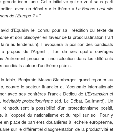
rande incertitude. Cette initiative qui se veut sans parti
ntpellier avec un débat sur le thème «
La France peut-elle
 nom de l’Europe ?
» *
avid d’Equainville, connu pour sa réédition du texte de
tisme
et son plaidoyer en faveur de la proscrastination (l’art
faire au lendemain). Il évoquera la position des candidats
es à propos de l’Argent ; l’un de ses quatre ouvrages
ns Autrement proposant une sélection dans les différents
 candidats autour d’un thème précis.
la table, Benjamin Masse-Stamberger, grand reporter au
ss
, couvre le secteur financier et l’économie internationale
igner avec ses confrères Franck Dedieu de
L’Expansion
et
,
Inévitable protectionnisme
(éd. Le Débat, Gallimard). Un
 réintroduisent la possibilité d’un protectionnisme positif,
e, à l’opposé du nationalisme et du repli sur soi. Pour y
ise en place de barrières douanières à l’échelle européenne,
ane sur le différentiel d’augmentation de la productivité et