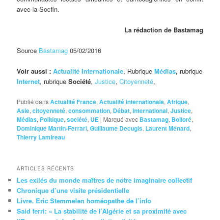
avec la Socfin.
La rédaction de Bastamag
Source
Bastamag
05/02/2016
Voir aussi :
Actualité Internationale
, Rubrique
Médias
,
rubrique
Internet
, rubrique
Société
,
Justice
,
Citoyenneté
,
Publié dans
Actualité France
,
Actualité internationale
,
Afrique
,
Asie
,
citoyenneté
,
consommation
,
Débat
,
international
,
Justice
,
Médias
,
Politique
,
société
,
UE
|
Marqué avec
Bastamag
,
Bolloré
,
Dominique Martin-Ferrari
,
Guillaume Decugis
,
Laurent Ménard
,
Thierry Lamireau
ARTICLES RÉCENTS
Les exilés du monde maîtres de notre imaginaire collectif
Chronique d’une visite présidentielle
Livre. Eric Stemmelen homéopathe de l’info
Said ferri: « La stabilité de l’Algérie et sa proximité avec