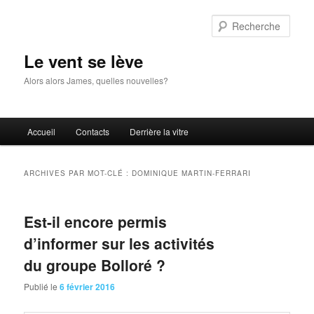
Aller
Aller
au
au
Rech
contenu
contenu
principal
secondaire
Le vent se lève
Alors alors James, quelles nouvelles?
Menu
Accueil
Contacts
Derrière la vitre
principal
ARCHIVES PAR MOT-CLÉ :
DOMINIQUE MARTIN-FERRARI
Est-il encore permis
d’informer sur les activités
du groupe Bolloré ?
Publié le
6 février 2016