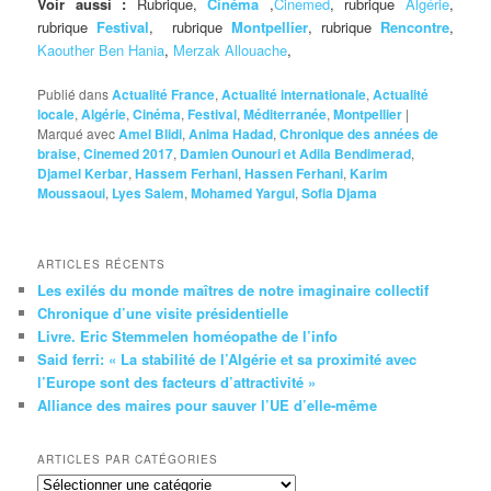
Voir aussi :
Rubrique,
Cinéma
,
Cinemed
, rubrique
Algérie
,
rubrique
Festival
, rubrique
Montpellier
, rubrique
Rencontre
,
Kaouther Ben Hania
,
Merzak Allouache
,
Publié dans
Actualité France
,
Actualité internationale
,
Actualité
locale
,
Algérie
,
Cinéma
,
Festival
,
Méditerranée
,
Montpellier
|
Marqué avec
Amel Blidi
,
Anima Hadad
,
Chronique des années de
braise
,
Cinemed 2017
,
Damien Ounouri et Adila Bendimerad
,
Djamel Kerbar
,
Hassem Ferhani
,
Hassen Ferhani
,
Karim
Moussaoui
,
Lyes Salem
,
Mohamed Yargui
,
Sofia Djama
ARTICLES RÉCENTS
Les exilés du monde maîtres de notre imaginaire collectif
Chronique d’une visite présidentielle
Livre. Eric Stemmelen homéopathe de l’info
Said ferri: « La stabilité de l’Algérie et sa proximité avec
l’Europe sont des facteurs d’attractivité »
Alliance des maires pour sauver l’UE d’elle-même
ARTICLES PAR CATÉGORIES
Articles