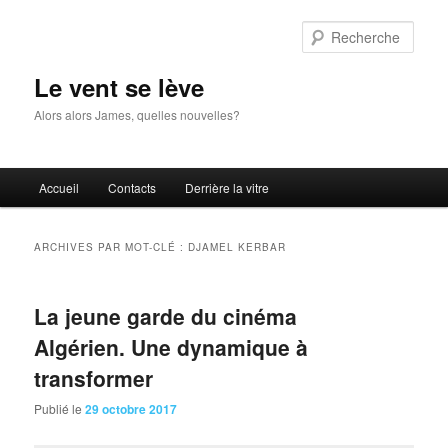
Aller
Aller
au
au
Rech
contenu
contenu
principal
secondaire
Le vent se lève
Alors alors James, quelles nouvelles?
Menu
Accueil
Contacts
Derrière la vitre
principal
ARCHIVES PAR MOT-CLÉ :
DJAMEL KERBAR
La jeune garde du cinéma
Algérien. Une dynamique à
transformer
Publié le
29 octobre 2017