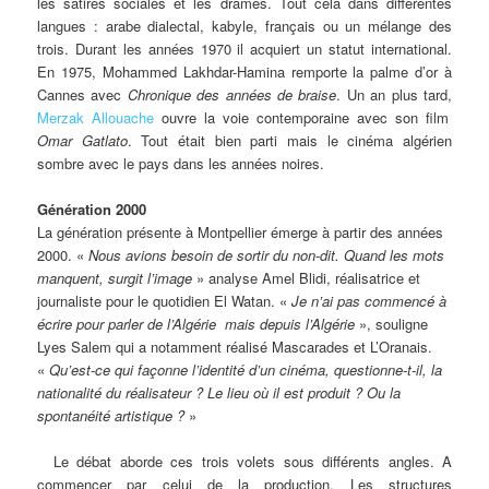
les satires sociales et les drames. Tout cela dans différentes
langues : arabe dialectal, kabyle, français ou un mélange des
trois. Durant les années 1970 il acquiert un statut international.
En 1975, Mohammed Lakhdar-Hamina remporte la palme d’or à
Cannes avec
Chronique des années de braise
. Un an plus tard,
Merzak Allouache
ouvre la voie contemporaine avec son film
Omar Gatlato
. Tout était bien parti mais le cinéma algérien
sombre avec le pays dans les années noires.
Génération 2000
La génération présente à Montpellier émerge à partir des années
2000. «
Nous avions besoin de sortir du non-dit. Quand les mots
manquent, surgit l’image
» analyse Amel Blidi, réalisatrice et
journaliste pour le quotidien El Watan. «
Je n’ai pas commencé à
écrire pour parler de l’Algérie mais depuis l’Algérie
», souligne
Lyes Salem qui a notamment réalisé Mascarades et L’Oranais.
«
Qu’est-ce qui façonne l’identité d’un cinéma, questionne-t-il, la
nationalité du réalisateur ? Le lieu où il est produit ? Ou la
spontanéité artistique ?
»
Le débat aborde ces trois volets sous différents angles. A
commencer par celui de la production. Les structures