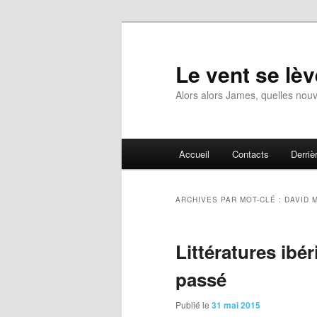
Aller
Aller
au
au
contenu
contenu
Le vent se lèv
principal
secondaire
Alors alors James, quelles nouv
Menu
Accueil
Contacts
Derrièr
principal
ARCHIVES PAR MOT-CLÉ :
DAVID 
Littératures ibé
passé
Publié le
31 mai 2015