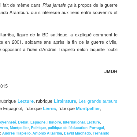
qui fait de même dans
Plus jamais ça
à propos de la guerre
ndo Aramburu qui s’intéresse aux liens entre souvenirs et
tarriba, figure de la BD satirique, a expliqué comment le
e en 2001, soixante ans après la fin de la guerre civile,
S’opposant à l’idée d’Andrès Trapiello selon laquelle l’oubli
JMDH
2015
 rubrique
Lecture
, rubrique
Littérature
,
Les grands auteurs
ure Espagnol, rubrique
Livres
, rubrique
Montpellier
,
toyenneté
,
Débat
,
Espagne
,
Histoire
,
international
,
Lecture
,
ivres
,
Montpellier
,
Politique
,
politique de l'éducation
,
Portugal
,
c
Andrès Trapiello
,
Antonio Altarriba
,
David Machado
,
Fernando