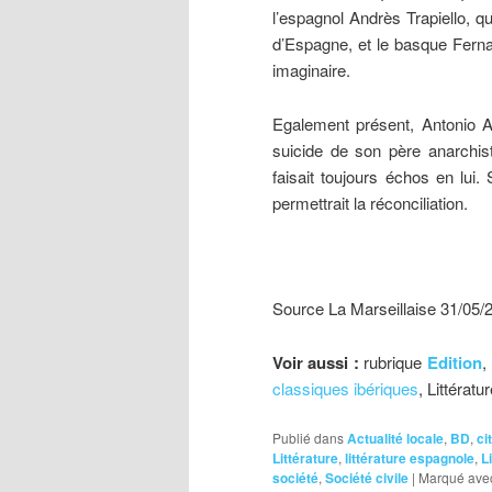
l’espagnol Andrès Trapiello, 
d’Espagne, et le basque Ferna
imaginaire.
Egalement présent, Antonio Al
suicide de son père anarchist
faisait toujours échos en lui. 
permettrait la réconciliation.
Source La Marseillaise 31/05/
Voir aussi :
rubrique
Edition
,
classiques ibériques
, Littérat
Publié dans
Actualité locale
,
BD
,
ci
Littérature
,
littérature espagnole
,
L
société
,
Société civile
|
Marqué ave