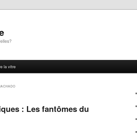
e
elles?
e la vitre
MACHADO
riques : Les fantômes du