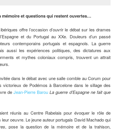
la mémoire et questions qui restent ouvertes…
 ibériques offre l’occasion d’ouvrir le débat sur les drames
e l’Espagne et du Portugal au XXe. Douleurs d’un passé
uteurs contemporains portugais et espagnols. La guerre
s aussi les expériences politiques, des dictatures aux
urments et mythes coloniaux compris, trouvent un attrait
eurs.
st invitée dans le débat avec une salle comble au Corum pour
 victorieux de Podémos à Barcelone dans le sillage des
ivre de
Jean-Pierre Barou
La guerre d’Espagne ne fait que
taient réunis au Centre Rabelais pour évoquer le rôle de
ns leur oeuvre. Le jeune auteur portugais David Machado qui
res
, pose la question de la mémoire et de la trahison,