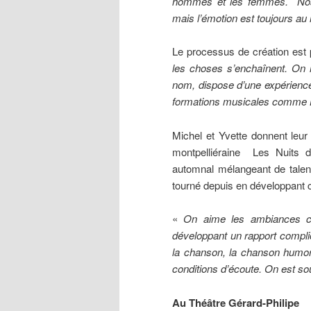
hommes et les femmes. Nos c
mais l’émotion est toujours au r
Le processus de création est 
les choses s’enchaînent. On r
nom, dispose d’une expérience s
formations musicales comme L
Michel et Yvette donnent leur 
montpelliéraine Les Nuits d
automnal mélangeant de talent
tourné depuis en développant ce 
«
On aime les ambiances cha
développant un rapport compli
la chanson, la chanson humori
conditions d’écoute. On est sou
Au Théâtre Gérard-Philipe