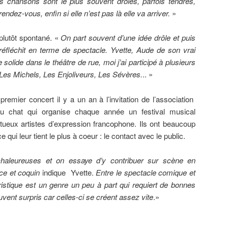
hansons sont le plus souvent drôles, parfois tendres,
endez-vous, enfin si elle n’est pas là elle va arriver.
»
plutôt spontané. «
On part souvent d’une idée drôle et puis
éfléchit en terme de spectacle. Yvette, Aude de son vrai
olide dans le théâtre de rue, moi j’ai participé à plusieurs
es Michels, Les Enjoliveurs, Les Sévères.
.. »
premier concert il y a un an à l’invitation de l’association
u chat qui organise chaque année un festival musical
ueux artistes d’expression francophone. Ils ont beaucoup
qui leur tient le plus à coeur : le contact avec le public.
leureuses et on essaye d’y contribuer sur scène en
ce et coquin
indique Yvette.
Entre le spectacle comique et
stique est un genre un peu à part qui requiert de bonnes
vent surpris car celles-ci se créent assez vite
.»