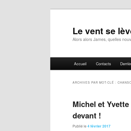
Aller
Aller
au
au
contenu
contenu
Le vent se lèv
principal
secondaire
Alors alors James, quelles nouv
Menu
Accueil
Contacts
Derrièr
principal
ARCHIVES PAR MOT-CLÉ :
CHANS
Michel et Yvette
devant !
Publié le
4 février 2017