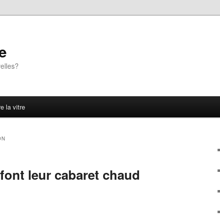
e
elles?
e la vitre
ON
 font leur cabaret chaud