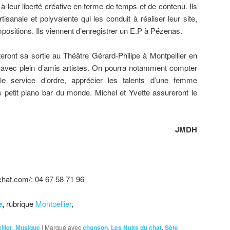
à leur liberté créative en terme de temps et de contenu. Ils
sanale et polyvalente qui les conduit à réaliser leur site,
mpositions. Ils viennent d’enregistrer un E.P à Pézenas.
êteront sa sortie au Théâtre Gérard-Philipe à Montpellier en
 avec plein d’amis artistes. On pourra notamment compter
e service d’ordre, apprécier les talents d’une femme
s petit piano bar du monde. Michel et Yvette assureront le
JMDH
hat.com/: 04 67 58 71 96
e
,
rubrique
Montpellier
,
llier
,
Musique
|
Marqué avec
chanson
,
Les Nuits du chat
,
Sète