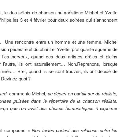
t, le duo sétois de chanson humoristique Michel et Yvette
ilipe les 3 et 4 février pour deux soirées qui s’annoncent
tre. Une rencontre entre un homme et une femme. Michel
sion pédestre et du chant et Yvette, pratiquante aguerrie de
 tics nerveux, quand ces deux artistes drôles et pleins
r l’autre, ils ont naturellement… Non.Reprenons, lorsque
uinés… Bref, quand ils se sont trouvés, ils ont décidé de
 Devinez quoi ?
sard
, commente Michel,
au départ on partait sur du réaliste,
rises puisées dans le répertoire de la chanson réaliste.
perçu que l’on avait des choses humoristiques à exprimer
e et composer. «
Nos textes parlent des relations entre les