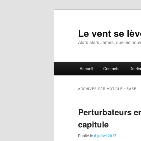
Aller
Aller
au
au
contenu
contenu
Le vent se lèv
principal
secondaire
Alors alors James, quelles nouv
Menu
Accueil
Contacts
Derrièr
principal
ARCHIVES PAR MOT-CLÉ :
BASF
Perturbateurs en
capitule
Publié le
6 juillet 2017