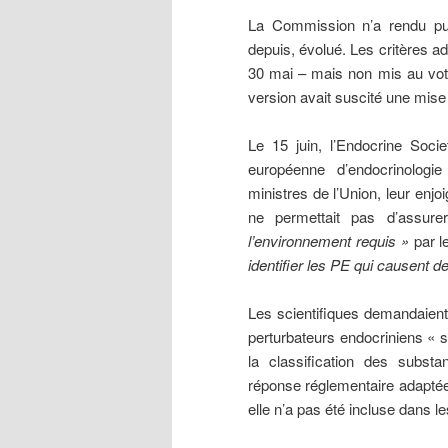
La Commission n’a rendu pub
depuis, évolué. Les critères a
30 mai – mais non mis au vote
version avait suscité une mise
Le 15 juin, l’Endocrine Socie
européenne d’endocrinologie
ministres de l’Union, leur enjoi
ne permettait pas d’assur
l’environnement requis »
par l
identifier les PE qui causent
Les scientifiques demandaient 
perturbateurs endocriniens « 
la classification des subst
réponse réglementaire adaptée
elle n’a pas été incluse dans l