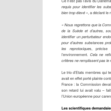
Ce n’est pas l’avis du Danemar
requis pour identifier les s
bien trop élevé »
, a déclaré le
« Nous regrettons que la Comm
de la Suède et d’autres, sou
identifier un perturbateur end
pour d’autres substances pr
les reprotoxique
s, précis
l’environnement.
Cela ne refl
critères ne remplissent pas le 
Le trio d’Etats membres qui te
avait en effet porté plainte co
France : la Commission devait
son retard lui avait valu – f
l’Union européenne pour caren
Les scientifiques demandaie