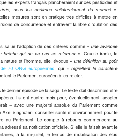
ue les experts français plancheraient sur ces pesticides et
vérée, nous les sortirons unilatéralement du marché »
.
elles mesures sont en pratique très difficiles à mettre en
rsions de concurrence et entravent la libre circulation des
ns salué l’adoption de ces critères comme
« une avancée
e brèche qui ne va pas se refermer »
. Cruelle ironie, la
la nature et l’homme, elle, évoque
« une définition au goût
 de 70 ONG européennes
, qui
« regrettent le caractère
ellent le Parlement européen à les rejeter.
 le dernier épisode de la saga. Le texte doit désormais être
péens. Ils ont quatre mois pour, éventuellement, adopter
serait – avec une majorité absolue du Parlement comme
e
Axel Singhofen, conseiller santé et environnement pour le
ibre au Parlement. Le compte à rebours commencera au
ressé sa notification officielle. Si elle le faisait avant le
ires, à la mi-juillet, le temps de mobilisation des élus