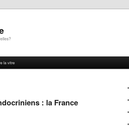
e
elles?
e la vitre
docriniens : la France