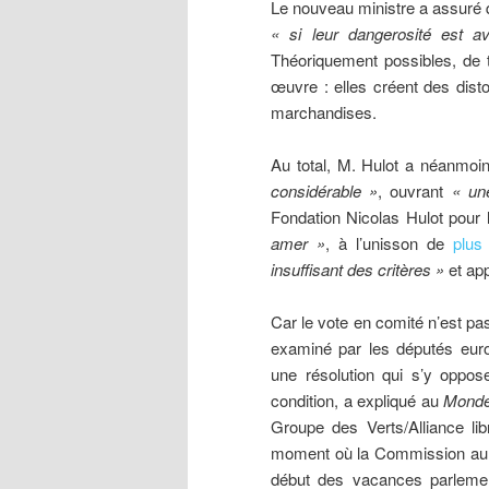
Le nouveau ministre a assuré q
« si leur dangerosité est a
Théoriquement possibles, de t
œuvre : elles créent des disto
marchandises.
Au total, M. Hulot a néanmoi
considérable »
, ouvrant
« un
Fondation Nicolas Hulot pour 
amer »
, à l’unisson de
plus
insuffisant des critères »
et app
Car le vote en comité n’est pas
examiné par les députés euro
une résolution qui s’y oppo
condition, a expliqué au
Mond
Groupe des Verts/Alliance l
moment où la Commission aura ad
début des vacances parlementa