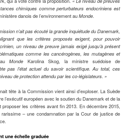
k, qui a voté contre la proposition.
« Le niveau de preuves
ubstances chimiques comme perturbateurs endocriniens est
 ministère danois de l’environnement au
Monde
.
ission n’ait pas écouté la grande inquiétude du Danemark,
lignant que les critères proposés exigent, pour pouvoir
ocrinien, un niveau de preuve jamais exigé jusqu’à présent
oblématiques comme les cancérogènes, les mutagènes et
e au
Monde
Karolina Skog, la ministre suédoise de
ète pas l’état actuel du savoir scientifique. Au total, ces
niveau de protection attendu par les co-législateurs. »
nait tête à la Commission vient ainsi d’exploser. La Suède
ntre l’exécutif européen avec le soutien du Danemark et de la
 proposer les critères avant fin 2013. En décembre 2015,
ait rarissime – une condamnation par la Cour de justice de
ce.
nt une échelle graduée