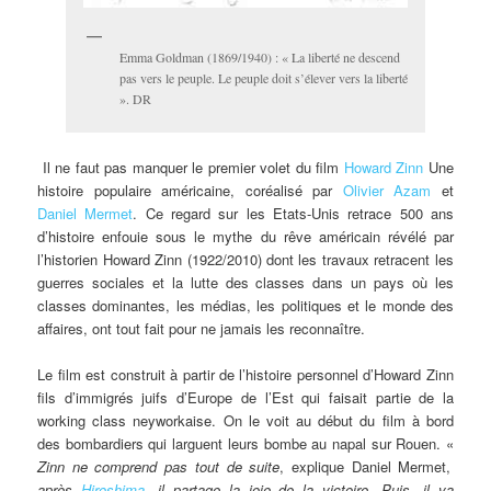
Emma Goldman (1869/1940) : « La liberté ne descend
pas vers le peuple. Le peuple doit s’élever vers la liberté
». DR
Il ne faut pas manquer le premier volet du film
Howard Zinn
Une
histoire populaire américaine, coréalisé par
Olivier Azam
et
Daniel Mermet
. Ce regard sur les Etats-Unis retrace 500 ans
d’histoire enfouie sous le mythe du rêve américain révélé par
l’historien Howard Zinn (1922/2010) dont les travaux retracent les
guerres sociales et la lutte des classes dans un pays où les
classes dominantes, les médias, les politiques et le monde des
affaires, ont tout fait pour ne jamais les reconnaître.
Le film est construit à partir de l’histoire personnel d’Howard Zinn
fils d’immigrés juifs d’Europe de l’Est qui faisait partie de la
working class neyworkaise. On le voit au début du film à bord
des bombardiers qui larguent leurs bombe au napal sur Rouen. «
Zinn ne comprend pas tout de suite
, explique Daniel Mermet,
après
Hiroshima
, il partage la joie de la victoire. Puis, il va