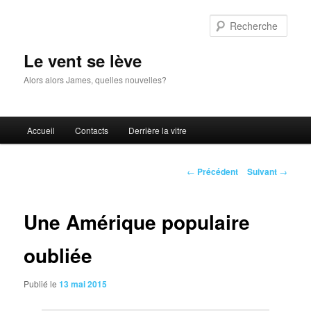
Aller
au
Rech
contenu
principal
Le vent se lève
Alors alors James, quelles nouvelles?
Menu
Accueil
Contacts
Derrière la vitre
principal
Navigation
←
Précédent
Suivant
→
des
articles
Une Amérique populaire
oubliée
Publié le
13 mai 2015