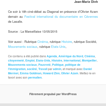
Jean-Marie Dinh
Ce soir à 18h ciné-débat au Diagonal en présence d’Olivier Azam
demain au
Festival international du documentaire en Cévennes
de Lasalle.
Source : La Marseillaise 13/05/2015
Voir aussi : Rubrique
Cinéma
, rubrique
Histoire
, rubrique Société,
Mouvements sociaux
, rubrique
Etats-Unis
,
Ce contenu a été publié dans
Agenda
,
Amérique du Nord
,
Cinéma
,
citoyenneté
,
Emploi
,
Etats-Unis
,
Histoire
,
international
,
Montpellier
,
Mouvements sociaux
,
Pauvreté
,
Politique
,
politique de
l'immigration
,
société
,
Travail
par
admin
, et marqué avec
Daniel
Mermet
,
Emma Goldman
,
Howard Zinn
,
Olivier Azam
. Mettez-le en
favori avec son
permalien
.
Fièrement propulsé par WordPress