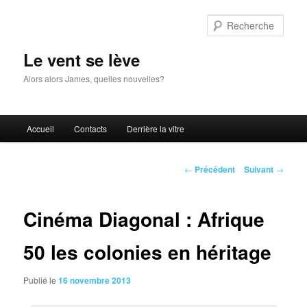
Aller
au
Rech
contenu
principal
Le vent se lève
Alors alors James, quelles nouvelles?
Menu
Accueil
Contacts
Derrière la vitre
principal
Navigation
←
Précédent
Suivant
→
des
articles
Cinéma Diagonal : Afrique
50 les colonies en héritage
Publié le
16 novembre 2013