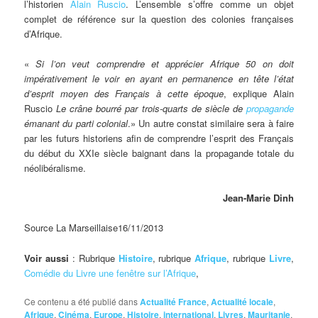
l’historien
Alain Ruscio
. L’ensemble s’offre comme un objet
complet de référence sur la question des colonies françaises
d’Afrique.
«
Si l’on veut comprendre et apprécier Afrique 50 on doit
impérativement le voir en ayant en permanence en tête l’état
d’esprit moyen des Français à cette époque
, explique Alain
Ruscio
Le crâne bourré par trois-quarts de siècle de
propagande
émanant du parti colonial
.» Un autre constat similaire sera à faire
par les futurs historiens afin de comprendre l’esprit des Français
du début du XXIe siècle baignant dans la propagande totale du
néolibéralisme.
Jean-Marie Dinh
Source La Marseillaise16/11/2013
Voir aussi
: Rubrique
Histoire
, rubrique
Afrique
, rubrique
Livre
,
Comédie du Livre une fenêtre sur l’Afrique
,
Ce contenu a été publié dans
Actualité France
,
Actualité locale
,
Afrique
,
Cinéma
,
Europe
,
Histoire
,
international
,
Livres
,
Mauritanie
,