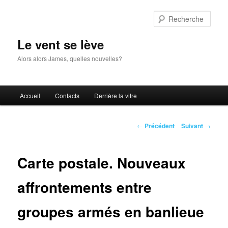
Aller
au
Rech
contenu
principal
Le vent se lève
Alors alors James, quelles nouvelles?
Menu
Accueil
Contacts
Derrière la vitre
principal
Navigation
←
Précédent
Suivant
→
des
articles
Carte postale. Nouveaux
affrontements entre
groupes armés en banlieue