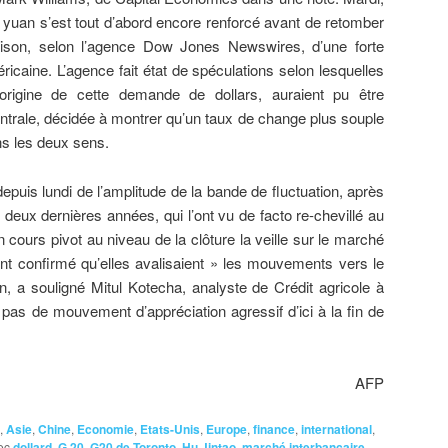
e yuan s’est tout d’abord encore renforcé avant de retomber
raison, selon l’agence Dow Jones Newswires, d’une forte
caine. L’agence fait état de spéculations selon lesquelles
origine de cette demande de dollars, auraient pu être
trale, décidée à montrer qu’un taux de change plus souple
s les deux sens.
 depuis lundi de l’amplitude de la bande de fluctuation, après
eux dernières années, qui l’ont vu de facto re-chevillé au
un cours pivot au niveau de la clôture la veille sur le marché
 ont confirmé qu’elles avalisaient » les mouvements vers le
n, a souligné Mitul Kotecha, analyste de Crédit agricole à
pas de mouvement d’appréciation agressif d’ici à la fin de
AFP
,
Asie
,
Chine
,
Economie
,
Etats-Unis
,
Europe
,
finance
,
international
,
ec
dollard
,
G 20
,
G20 de Toronto
,
Hu Jintao
,
marché interbancaire
,