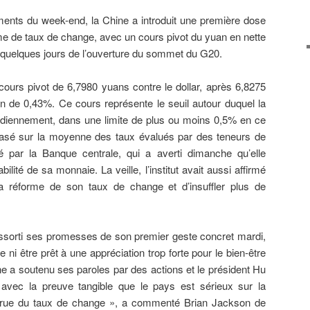
ents du week-end, la Chine a introduit une première dose
 de taux de change, avec un cours pivot du yuan en nette
à quelques jours de l’ouverture du sommet du G20.
cours pivot de 6,7980 yuans contre le dollar, après 6,8275
n de 0,43%. Ce cours représente le seuil autour duquel la
idiennement, dans une limite de plus ou moins 0,5% en ce
t basé sur la moyenne des taux évalués par des teneurs de
 par la Banque centrale, qui a averti dimanche qu’elle
abilité de sa monnaie. La veille, l’institut avait aussi affirmé
la réforme de son taux de change et d’insuffler plus de
ssorti ses promesses de son premier geste concret mardi,
e ni être prêt à une appréciation trop forte pour le bien-être
e a soutenu ses paroles par des actions et le président Hu
o avec la preuve tangible que le pays est sérieux sur la
crue du taux de change », a commenté Brian Jackson de