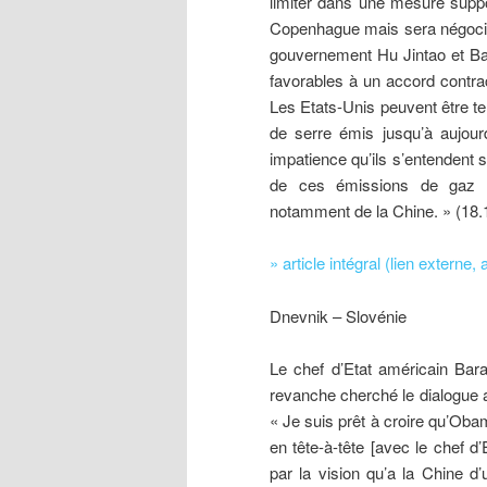
limiter dans une mesure suppo
Copenhague mais sera négociée 
gouvernement Hu Jintao et Ba
favorables à un accord contra
Les Etats-Unis peuvent être te
de serre émis jusqu’à aujour
impatience qu’ils s’entendent s
de ces émissions de gaz p
notamment de la Chine. » (18.
» article intégral (lien externe,
Dnevnik – Slovénie
Le chef d’Etat américain Bar
revanche cherché le dialogue a
« Je suis prêt à croire qu’Oba
en tête-à-tête [avec le chef d
par la vision qu’a la Chine d’