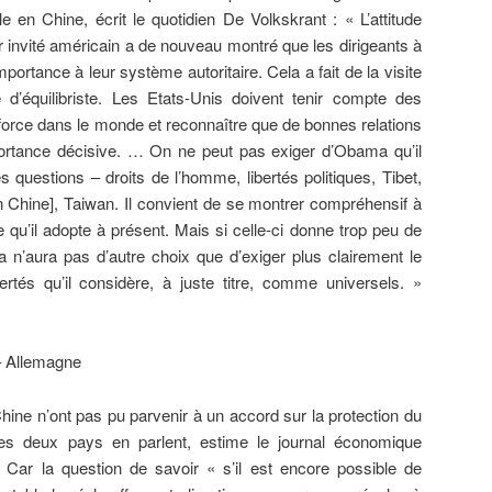
lle en Chine, écrit le quotidien De Volkskrant : « L’attitude
r invité américain a de nouveau montré que les dirigeants à
ortance à leur système autoritaire. Cela a fait de la visite
 d’équilibriste. Les Etats-Unis doivent tenir compte des
force dans le monde et reconnaître que de bonnes relations
ortance décisive. … On ne peut pas exiger d’Obama qu’il
 questions – droits de l’homme, libertés politiques, Tibet,
n Chine], Taiwan. Il convient de se montrer compréhensif à
e qu’il adopte à présent. Mais si celle-ci donne trop peu de
 n’aura pas d’autre choix que d’exiger plus clairement le
ertés qu’il considère, à juste titre, comme universels. »
– Allemagne
hine n’ont pas pu parvenir à un accord sur la protection du
 les deux pays en parlent, estime le journal économique
 Car la question de savoir « s’il est encore possible de