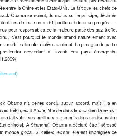
rtable le réchauffement climatique, ne sera pas résolue à
entre la Chine et les Etats-Unis. Le fait que les chefs de
rack Obama se soient, du moins sur le principe, déclarés
ctuel lors de leur sommet bipartite est donc un progrès. …
nus pour responsables de la majeure partie des gaz à effet
d’hui, c’est pourquoi le monde attend naturellement avec
ur une loi nationale relative au climat. La plus grande partie
roviendra cependant à l’avenir des pays émergents,
11.2009)
 allemand)
ack Obama n’a certes conclu aucun accord, mais il a en
vec Pékin, écrit Andrej Mrevlje dans le quotidien Dnevnik :
ma a fait valoir ses meilleurs arguments dans sa discussion
’Etat chinois]. A Shanghaï, Obama a déclaré être intéressé
un monde global. Si celle-ci existe, elle est imprégnée de