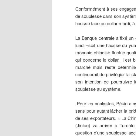
Conformément
à ses engagem
de souplesse dans son système
hausse face au dollar mardi, 
La Banque centrale a fixé un 
lundi –soit une hausse du yua
monnaie chinoise fluctue quot
qui concerne le dollar. Il es
marché mais reste déterminé
continuerait de privilégier la st
son intention de poursuivre 
souplesse au système.
Pour les analystes, Pékin a a
sans pour autant lâcher la brid
de ses exportateurs. « La Chin
(Jintao) va arriver à Toront
question d’une souplesse ac