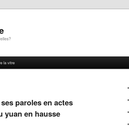
e
elles?
e la vitre
 ses paroles en actes
u yuan en hausse