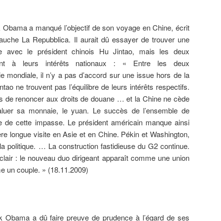
 Obama a manqué l’objectif de son voyage en Chine, écrit
gauche La Repubblica. Il aurait dû essayer de trouver une
e avec le président chinois Hu Jintao, mais les deux
ent à leurs intérêts nationaux : « Entre les deux
 mondiale, il n’y a pas d’accord sur une issue hors de la
ao ne trouvent pas l’équilibre de leurs intérêts respectifs.
s de renoncer aux droits de douane … et la Chine ne cède
aluer sa monnaie, le yuan. Le succès de l’ensemble de
ie de cette impasse. Le président américain manque ainsi
ière longue visite en Asie et en Chine. Pékin et Washington,
 la politique. … La construction fastidieuse du G2 continue.
clair : le nouveau duo dirigeant apparaît comme une union
 un couple. » (18.11.2009)
k Obama a dû faire preuve de prudence à l’égard de ses