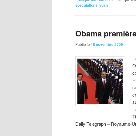
spéculations
,
yuan
Obama première v
Publié le
18 novembre 2009
L
O
c
H
s
c
s
L
T
Daily Telegraph – Royaume-U