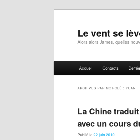
Aller
Aller
au
au
contenu
contenu
Le vent se lèv
principal
secondaire
Alors alors James, quelles nouv
Menu
Accueil
Contacts
Derrièr
principal
ARCHIVES PAR MOT-CLÉ :
YUAN
La Chine traduit
avec un cours d
Publié le
22 juin 2010