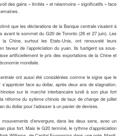
it des gains « limités » et néanmoins « significatifs » face
 semaines.
timé que les déclarations de la Banque centrale visaient à
res avant le sommet du G20 de Toronto (26 et 27 juin). Les
la Chine, surtout les Etats-Unis, ont renouvelé leurs
n faveur de l’appréciation du yuan. Ils fustigent sa sous-
isse artificiellement le prix des exportations de la Chine et
l’économie mondiale.
ntrale ont aussi été considérées comme le signe que le
 s’apprécier face au dollar, après deux ans de stagnation.
inoise sur le marché interbancaire lundi à son plus fort
 la réforme du sytème chinois de taux de change de juillet
an du dollar pour l’adosser à un panier de devises.
 mouvements d’envergure, dans les deux sens, avec un
n plus fort. Mais le G20 terminé, le rythme d’appréciation
é Mark Williams, de Capital Economics dans une note. Mardi,