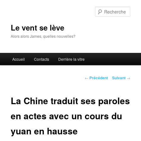
Aller
au
Rech
contenu
principal
Le vent se lève
Alors alors James, quelles nouvelles?
Menu
Accueil
Contacts
Derrière la vitre
principal
Navigation
←
Précédent
Suivant
→
des
articles
La Chine traduit ses paroles
en actes avec un cours du
yuan en hausse