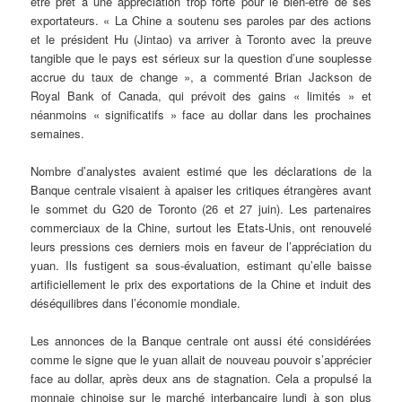
être prêt à une appréciation trop forte pour le bien-être de ses
exportateurs. « La Chine a soutenu ses paroles par des actions
et le président Hu (Jintao) va arriver à Toronto avec la preuve
tangible que le pays est sérieux sur la question d’une souplesse
accrue du taux de change », a commenté Brian Jackson de
Royal Bank of Canada, qui prévoit des gains « limités » et
néanmoins « significatifs » face au dollar dans les prochaines
semaines.
Nombre d’analystes avaient estimé que les déclarations de la
Banque centrale visaient à apaiser les critiques étrangères avant
le sommet du G20 de Toronto (26 et 27 juin). Les partenaires
commerciaux de la Chine, surtout les Etats-Unis, ont renouvelé
leurs pressions ces derniers mois en faveur de l’appréciation du
yuan. Ils fustigent sa sous-évaluation, estimant qu’elle baisse
artificiellement le prix des exportations de la Chine et induit des
déséquilibres dans l’économie mondiale.
Les annonces de la Banque centrale ont aussi été considérées
comme le signe que le yuan allait de nouveau pouvoir s’apprécier
face au dollar, après deux ans de stagnation. Cela a propulsé la
monnaie chinoise sur le marché interbancaire lundi à son plus