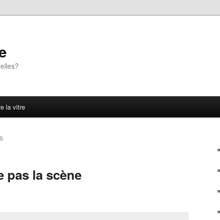
e
elles?
e la vitre
S
e pas la scène