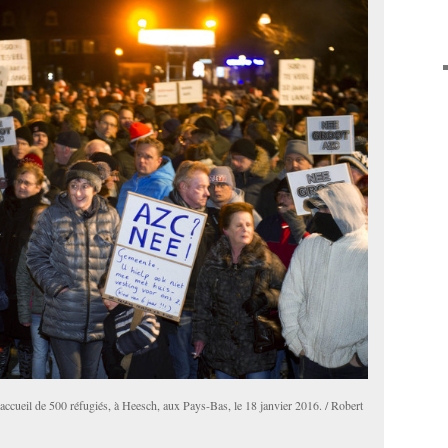
’accueil de 500 réfugiés, à Heesch, aux Pays-Bas, le 18 janvier 2016. / Robert