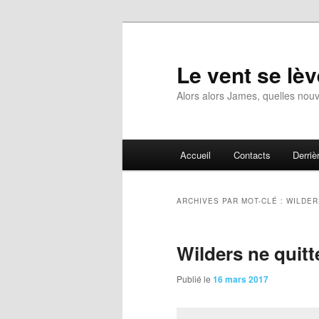
Aller
Aller
au
au
contenu
contenu
Le vent se lèv
principal
secondaire
Alors alors James, quelles nouv
Menu
Accueil
Contacts
Derrièr
principal
ARCHIVES PAR MOT-CLÉ :
WILDER
Wilders ne quitt
Publié le
16 mars 2017