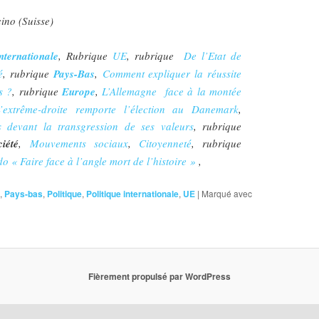
cino (Suisse)
nternationale
, Rubrique
UE
, rubrique
De l’Etat de
é
, rubrique
Pays-Bas
,
Comment expliquer la réussite
s ?
, rubrique
Europe
,
L’Allemagne face à la montée
’extrême-droite remporte l’élection au Danemark
,
s devant la transgression de ses valeurs
, rubrique
ciété
,
Mouvements sociaux
,
Citoyenneté
, rubrique
o « Faire face à l’angle mort de l’histoire »
,
,
Pays-bas
,
Politique
,
Politique internationale
,
UE
|
Marqué avec
Fièrement propulsé par WordPress