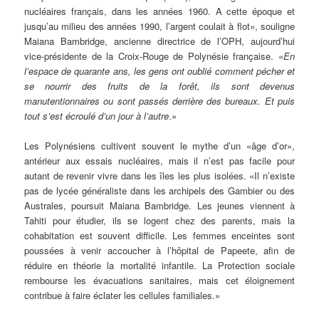
nucléaires français, dans les années 1960. A cette époque et
jusqu’au milieu des années 1990, l’argent coulait à flot», souligne
Maiana Bambridge, ancienne directrice de l’OPH, aujourd’hui
vice-présidente de la Croix-Rouge de Polynésie française. «
En
l’espace de quarante ans, les gens ont oublié comment pécher et
se nourrir des fruits de la forêt, ils sont devenus
manutentionnaires ou sont passés derrière des bureaux. Et puis
tout s’est écroulé d’un jour à l’autre
.»
Les Polynésiens cultivent souvent le mythe d’un «âge d’or»,
antérieur aux essais nucléaires, mais il n’est pas facile pour
autant de revenir vivre dans les îles les plus isolées. «Il n’existe
pas de lycée généraliste dans les archipels des Gambier ou des
Australes, poursuit Maiana Bambridge. Les jeunes viennent à
Tahiti pour étudier, ils se logent chez des parents, mais la
cohabitation est souvent difficile. Les femmes enceintes sont
poussées à venir accoucher à l’hôpital de Papeete, afin de
réduire en théorie la mortalité infantile. La Protection sociale
rembourse les évacuations sanitaires, mais cet éloignement
contribue à faire éclater les cellules familiales.»