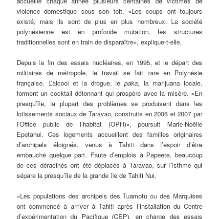
accueille chaque année plusieurs centaines de victimes de
violence domestique sous son toit. «Les coups ont toujours
existé, mais ils sont de plus en plus nombreux. La société
polynésienne est en profonde mutation, les structures
traditionnelles sont en train de disparaître», explique-t-elle.
Depuis la fin des essais nucléaires, en 1995, et le départ des
militaires de métropole, le travail se fait rare en Polynésie
française. L’alcool et la drogue, le
paka
, la marijuana locale,
forment un cocktail détonnant qui prospère avec la misère. «En
presqu’île, la plupart des problèmes se produisent dans les
lotissements sociaux de Taravao, construits en 2006 et 2007 par
l’Office public de l’habitat (OPH)», poursuit Marie-Noëlle
Epetahui. Ces logements accueillent des familles originaires
d’archipels éloignés, venus à Tahiti dans l’espoir d’être
embauché quelque part. Faute d’emplois à Papeete, beaucoup
de ces déracinés ont été déplacés à Taravao, sur l’isthme qui
sépare la presqu’île de la grande île de Tahiti Nui.
«Les populations des archipels des Tuamotu ou des Marquises
ont commencé à arriver à Tahiti après l’installation du Centre
d’expérimentation du Pacifique (CEP), en charge des essais