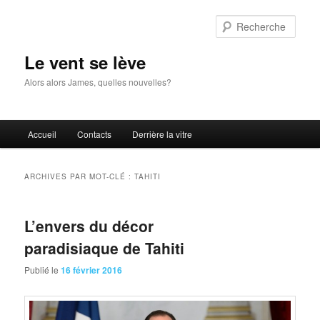
Aller
Aller
au
au
Rech
contenu
contenu
principal
secondaire
Le vent se lève
Alors alors James, quelles nouvelles?
Menu
Accueil
Contacts
Derrière la vitre
principal
ARCHIVES PAR MOT-CLÉ :
TAHITI
L’envers du décor
paradisiaque de Tahiti
Publié le
16 février 2016