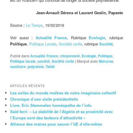
est un «cancer» qui continue de ronger la société polynésienne.
Jean-Arnault Dérens et Laurent Geslin, Papeete
Source :
Le Temps
, 15/02/2016
Voir aussi :
Actualité France
, Rubrique
Ecologie
, rubrique
Politique
,
Politique Locale
,
Société civile
, rubrique
Société
,
Publié dans
Actualité France
,
citoyenneté
,
Ecologie
,
Politique
,
Politique locale
,
société
,
Société civile
|
Marqué avec
Moruroa
,
nucléaire
,
polynésie
,
Tahiti
ARTICLES RÉCENTS
Les exilés du monde maîtres de notre imaginaire collectif
Chronique d’une visite présidentielle
Livre. Eric Stemmelen homéopathe de l’info
Said ferri: « La stabilité de l’Algérie et sa proximité avec
l’Europe sont des facteurs d’attractivité »
Alliance des maires pour sauver l’UE d’elle-même