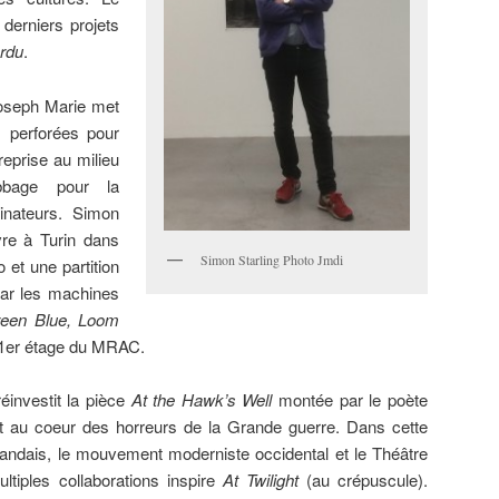
erniers projets
ordu
.
Joseph Marie met
s perforées pour
reprise au milieu
bage pour la
inateurs. Simon
vre à Turin dans
Simon Starling Photo Jmdi
o et une partition
ar les machines
een Blue, Loom
 1er étage du MRAC.
éinvestit la pièce
At the Hawk’s Well
montée par le poète
t au coeur des horreurs de la Grande guerre. Dans cette
Irlandais, le mouvement moderniste occidental et le Théâtre
tiples collaborations inspire
At Twilight
(au crépuscule).