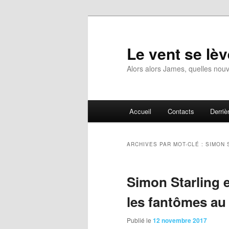
Aller
Aller
au
au
contenu
contenu
Le vent se lèv
principal
secondaire
Alors alors James, quelles nouv
Menu
Accueil
Contacts
Derrièr
principal
ARCHIVES PAR MOT-CLÉ :
SIMON 
Simon Starling 
les fantômes a
Publié le
12 novembre 2017