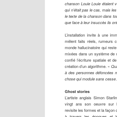
chanson Louie Louie étaient 
qui n’était pas le cas, mais l
le texte de la chanson dans to
que face à leur insuccès ils ont
L’installation invite à une 
mêlent faits réels, rumeurs co
monde hallucinatoire qui rest
mixées dans un système de rota
confié l’écriture spatiale et d
création d’un algorithme. «
Qua
à des personnes défoncées ma
chose qui module sans cesse
Ghost stories
L’artiste anglais Simon Starli
vingt ans son oeuvre sur l’h
revisite les formes et la façon
à travers les époques et l