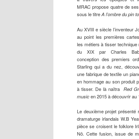
MRAC propose quatre de ses d
sous le titre
A l’ombre du pin t
Au XVIII e siècle l’inventeur 
au point les premières carte
les métiers à tisser technique 
du XIX par Charles Bab
conception des premiers ord
Starling qui a du nez, décou
une fabrique de textile un pian
en hommage au son produit p
à tisser. De là naîtra
Red Gr
music
en 2015 à découvrir au
Le deuxième projet présenté r
dramaturge irlandais W.B Yea
pièce se croisent le folklore 
Nô. Cette fusion, issue de mul