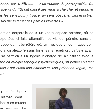
vécues par le FBI comme un vecteur de pornographie. Ce
es agents du FBI ont passé des mois à chercher et retourner
us les sens pour y trouver un sens obscène. Tant et si bien
 fini par inventer des paroles violentes
.»
immersion corporelle dans un vaste espace sombre, où se
lportées et faits alternatifs. Le visiteur pénètre dans un
e cependant très référencé. La musique et les images sont
tion aléatoire sans fin et sans répétition. L’artiste ayant
e sa partition à un ingénieur chargé de la finaliser avec la
nd on évoque l’époque psychédéliques, on pense souvent
is c’est aussi une esthétique, une présence vague, une
…»
ng centre depuis
istoire dont il
 dont elles mutent
es cultures. Le