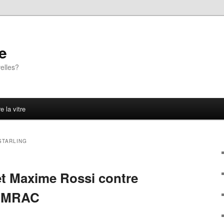
e
elles?
e la vitre
STARLING
et Maxime Rossi contre
u MRAC