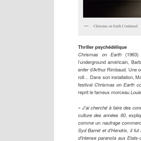
Chrismas on Earth Continued
Thriller psychédélique
Chrismas on Earth
(1963) e
l’underground américain, Bar
enfer
d’Arthur Rimbaud. Une od
roll… Dans son installation, 
festival
Chrismas on Earth co
reprit le fameux morceau
Loui
«
J’ai cherché à faire des co
culture des années 60
, expl
comme un naufrage commercial
Syd Barret et d’Hendrix, il fu
d’intense paranoïa aux Etats-u