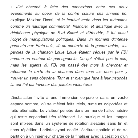
«
J’ai cherché à faire des connexions entre ces deux
événements au coeur de la contre culture des années 60
,
explique Maxime Rossi,
si le festival resta dans les mémoires
comme un naufrage commercial, financier, et artistique avec la
déchéance physique de Syd Barret et d’Hendrix, il fut aussi
l’objet de manipulations politiques. Dans un moment d’intense
paranoïa aux Etats-unis, lié au contexte de la guerre froide, les
paroles de la chanson Louie Louie étaient vécues par le FBI
comme un vecteur de pornographie. Ce qui n’était pas le cas,
mais les agents du FBI ont passé des mois à chercher et
retourner le texte de la chanson dans tous les sens pour y
trouver un sens obscène. Tant et si bien que face à leur insuccès
ils ont fini par inventer des paroles violentes
.»
L’installation invite à une immersion corporelle dans un vaste
espace sombre, où se mêlent faits réels, rumeurs colportées et
faits alternatifs. Le visiteur pénètre dans un monde hallucinatoire
qui reste cependant très référencé. La musique et les images
sont mixées dans un système de rotation aléatoire sans fin et
sans répétition. L’artiste ayant confié l’écriture spatiale et de sa
partition à un ingénieur chargé de la finaliser avec la création d’un