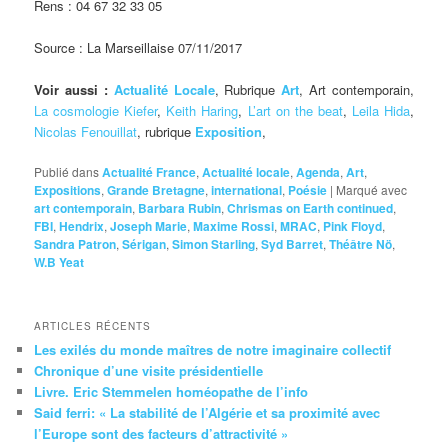
Rens : 04 67 32 33 05
Source : La Marseillaise 07/11/2017
Voir aussi :
Actualité Locale
, Rubrique
Art
, Art contemporain,
La cosmologie Kiefer
,
Keith Haring
,
L’art on the beat
,
Leila Hida
,
Nicolas Fenouillat
, rubrique
Exposition
,
Publié dans
Actualité France
,
Actualité locale
,
Agenda
,
Art
,
Expositions
,
Grande Bretagne
,
international
,
Poésie
|
Marqué avec
art contemporain
,
Barbara Rubin
,
Chrismas on Earth continued
,
FBI
,
Hendrix
,
Joseph Marie
,
Maxime Rossi
,
MRAC
,
Pink Floyd
,
Sandra Patron
,
Sérigan
,
Simon Starling
,
Syd Barret
,
Théâtre Nö
,
W.B Yeat
ARTICLES RÉCENTS
Les exilés du monde maîtres de notre imaginaire collectif
Chronique d’une visite présidentielle
Livre. Eric Stemmelen homéopathe de l’info
Said ferri: « La stabilité de l’Algérie et sa proximité avec
l’Europe sont des facteurs d’attractivité »