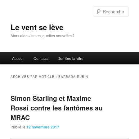
Aller
Aller
au
au
Rech
contenu
contenu
principal
secondaire
Le vent se lève
Alors alors James, quelles nouvelles?
Menu
Accueil
Contacts
Derrière la vitre
principal
ARCHIVES PAR MOT-CLÉ :
BARBARA RUBIN
Simon Starling et Maxime
Rossi contre les fantômes au
MRAC
Publié le
12 novembre 2017