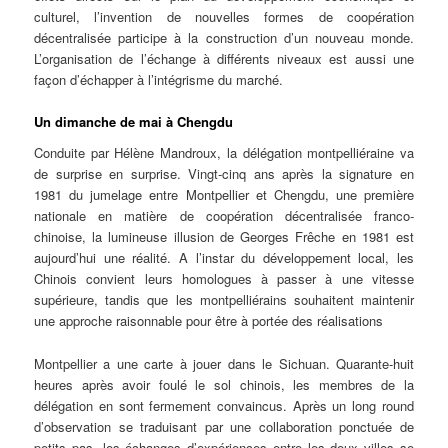
culturel, l’invention de nouvelles formes de coopération
décentralisée participe à la construction d’un nouveau monde.
L’organisation de l’échange à différents niveaux est aussi une
façon d’échapper à l’intégrisme du marché.
Un dimanche de mai à Cheng
du
Conduite par Hélène Mandroux, la délégation montpelliéraine va
de surprise en surprise. Vingt-cinq ans après la signature en
1981 du jumelage entre Montpellier et Chengdu, une première
nationale en matière de coopération décentralisée franco-
chinoise, la lumineuse illusion de Georges Frêche en 1981 est
aujourd’hui une réalité. A l’instar du développement local, les
Chinois convient leurs homologues à passer à une vitesse
supérieure, tandis que les montpelliérains souhaitent maintenir
une approche raisonnable pour être à portée des réalisations
Montpellier a une carte à jouer dans le Sichuan. Quarante-huit
heures après avoir foulé le sol chinois, les membres de la
délégation en sont fermement convaincus. Après un long round
d’observation se traduisant par une collaboration ponctuée de
petits pas, les échanges d’expériences entre les deux villes se