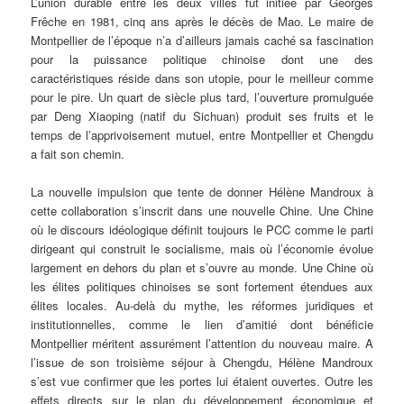
L’union durable entre les deux villes fut initiée par Georges
Frêche en 1981, cinq ans après le décès de Mao. Le maire de
Montpellier de l’époque n’a d’ailleurs jamais caché sa fascination
pour la puissance politique chinoise dont une des
caractéristiques réside dans son utopie, pour le meilleur comme
pour le pire. Un quart de siècle plus tard, l’ouverture promulguée
par Deng Xiaoping (natif du Sichuan) produit ses fruits et le
temps de l’apprivoisement mutuel, entre Montpellier et Chengdu
a fait son chemin.
La nouvelle impulsion que tente de donner Hélène Mandroux à
cette collaboration s’inscrit dans une nouvelle Chine. Une Chine
où le discours idéologique définit toujours le PCC comme le parti
dirigeant qui construit le socialisme, mais où l’économie évolue
largement en dehors du plan et s’ouvre au monde. Une Chine où
les élites politiques chinoises se sont fortement étendues aux
élites locales. Au-delà du mythe, les réformes juridiques et
institutionnelles, comme le lien d’amitié dont bénéficie
Montpellier méritent assurément l’attention du nouveau maire. A
l’issue de son troisième séjour à Chengdu, Hélène Mandroux
s’est vue confirmer que les portes lui étaient ouvertes. Outre les
effets directs sur le plan du développement économique et