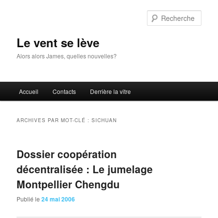
Aller
Aller
au
au
Rech
contenu
contenu
principal
secondaire
Le vent se lève
Alors alors James, quelles nouvelles?
Menu
Accueil
Contacts
Derrière la vitre
principal
ARCHIVES PAR MOT-CLÉ :
SICHUAN
Dossier coopération
décentralisée : Le jumelage
Montpellier Chengdu
Publié le
24 mai 2006