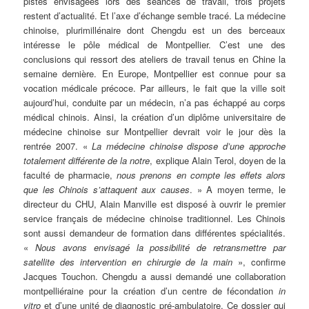
pistes envisagées lors des séances de travail, trois projets
restent d’actualité. Et l’axe d’échange semble tracé. La médecine
chinoise, plurimillénaire dont Chengdu est un des berceaux
intéresse le pôle médical de Montpellier. C’est une des
conclusions qui ressort des ateliers de travail tenus en Chine la
semaine dernière. En Europe, Montpellier est connue pour sa
vocation médicale précoce. Par ailleurs, le fait que la ville soit
aujourd’hui, conduite par un médecin, n’a pas échappé au corps
médical chinois. Ainsi, la création d’un diplôme universitaire de
médecine chinoise sur Montpellier devrait voir le jour dès la
rentrée 2007. «
La médecine chinoise dispose d’une approche
totalement différente de la notre
, explique Alain Terol, doyen de la
faculté de pharmacie,
nous prenons en compte les effets alors
que les Chinois s’attaquent aux causes
. » A moyen terme, le
directeur du CHU, Alain Manville est disposé à ouvrir le premier
service français de médecine chinoise traditionnel. Les Chinois
sont aussi demandeur de formation dans différentes spécialités.
«
Nous avons envisagé la possibilité de retransmettre par
satellite des intervention en chirurgie de la main
», confirme
Jacques Touchon. Chengdu a aussi demandé une collaboration
montpelliéraine pour la création d’un centre de fécondation
in
vitro
et d’une unité de diagnostic pré-ambulatoire. Ce dossier qui