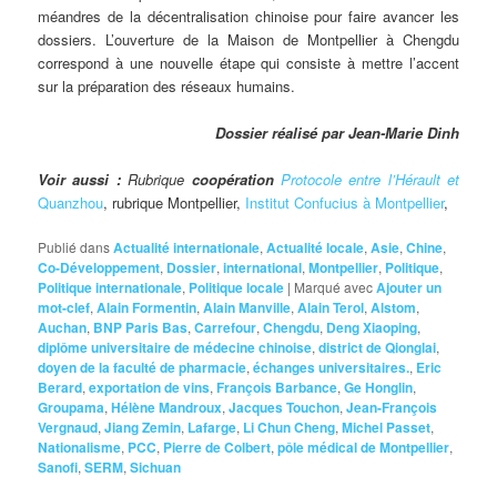
méandres de la décentralisation chinoise pour faire avancer les
dossiers.
L’ouverture de la Maison de Montpellier à Chengdu
correspond à une nouvelle étape qui consiste à mettre l’accent
sur la préparation des réseaux humains.
Dossier réalisé par Jean-Marie Dinh
Voir aussi :
Rubrique
coopération
Protocole entre l’Hérault
et
Quanzhou
, rubrique Montpellier,
Institut Confucius à Montpellier
,
Publié dans
Actualité internationale
,
Actualité locale
,
Asie
,
Chine
,
Co-Développement
,
Dossier
,
international
,
Montpellier
,
Politique
,
Politique internationale
,
Politique locale
|
Marqué avec
Ajouter un
mot-clef
,
Alain Formentin
,
Alain Manville
,
Alain Terol
,
Alstom
,
Auchan
,
BNP Paris Bas
,
Carrefour
,
Chengdu
,
Deng Xiaoping
,
diplôme universitaire de médecine chinoise
,
district de Qionglai
,
doyen de la faculté de pharmacie
,
échanges universitaires.
,
Eric
Berard
,
exportation de vins
,
François Barbance
,
Ge Honglin
,
Groupama
,
Hélène Mandroux
,
Jacques Touchon
,
Jean-François
Vergnaud
,
Jiang Zemin
,
Lafarge
,
Li Chun Cheng
,
Michel Passet
,
Nationalisme
,
PCC
,
Pierre de Colbert
,
pôle médical de Montpellier
,
Sanofi
,
SERM
,
Sichuan