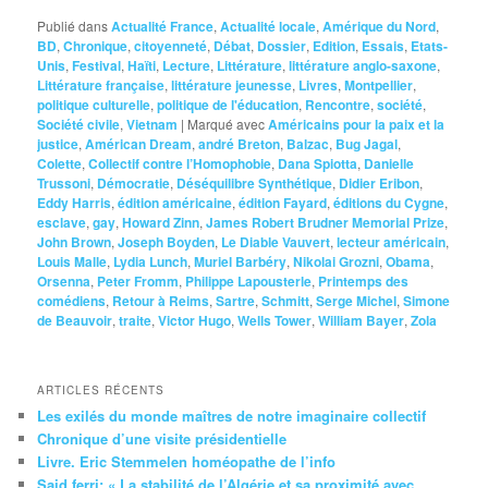
Publié dans
Actualité France
,
Actualité locale
,
Amérique du Nord
,
BD
,
Chronique
,
citoyenneté
,
Débat
,
Dossier
,
Edition
,
Essais
,
Etats-
Unis
,
Festival
,
Haïti
,
Lecture
,
Littérature
,
littérature anglo-saxone
,
Littérature française
,
littérature jeunesse
,
Livres
,
Montpellier
,
politique culturelle
,
politique de l'éducation
,
Rencontre
,
société
,
Société civile
,
Vietnam
|
Marqué avec
Américains pour la paix et la
justice
,
Américan Dream
,
andré Breton
,
Balzac
,
Bug Jagal
,
Colette
,
Collectif contre l’Homophobie
,
Dana Spiotta
,
Danielle
Trussoni
,
Démocratie
,
Déséquilibre Synthétique
,
Didier Eribon
,
Eddy Harris
,
édition américaine
,
édition Fayard
,
éditions du Cygne
,
esclave
,
gay
,
Howard Zinn
,
James Robert Brudner Memorial Prize
,
John Brown
,
Joseph Boyden
,
Le Diable Vauvert
,
lecteur américain
,
Louis Malle
,
Lydia Lunch
,
Muriel Barbéry
,
Nikolai Grozni
,
Obama
,
Orsenna
,
Peter Fromm
,
Philippe Lapousterle
,
Printemps des
comédiens
,
Retour à Reims
,
Sartre
,
Schmitt
,
Serge Michel
,
Simone
de Beauvoir
,
traite
,
Victor Hugo
,
Wells Tower
,
William Bayer
,
Zola
ARTICLES RÉCENTS
Les exilés du monde maîtres de notre imaginaire collectif
Chronique d’une visite présidentielle
Livre. Eric Stemmelen homéopathe de l’info
Said ferri: « La stabilité de l’Algérie et sa proximité avec