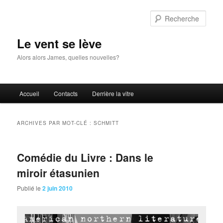
Aller
Aller
au
au
Rech
contenu
contenu
principal
secondaire
Le vent se lève
Alors alors James, quelles nouvelles?
Menu
Accueil
Contacts
Derrière la vitre
principal
ARCHIVES PAR MOT-CLÉ :
SCHMITT
Comédie du Livre : Dans le
miroir étasunien
Publié le
2 juin 2010