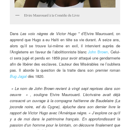
Elvire Maurouard à la Comédie du Livre
Dans
Les voix nègres de Victor Hugo *
d’Elvire Maurouard, on
apprend que Hugo a eu Haïti en tête sa vie durant. A seize ans,
alors qu’il se trouve lui-même en exil, il intervient auprès de
l’Angleterre en faveur de l’abolitionniste blanc
John Brown
. Celui-
ci sera jugé et pendu en 1859 pour avoir attaqué une gendarmerie
afin de libérer des esclaves. L’auteur des Misérables ne l’oubliera
pas. Il aborde la question de la traite dans son premier roman
Bug Jagal
dès 1820.
» Le nom de John Brown revient à vingt sept reprises dans son
oeuvre » , s
ouligne Elvire Maurouard. L’écrivaine
avait déjà
consacré un ouvrage à la compagne haïtienne de Baudelaire (La
joconde noire, ed du Cygne), épluche dans son dernier livre le
rapport de Victor Hugo avec l’Amérique négre. « J’explore ce qu’il
y a de moi dans le patrimoine français. En approfondissant la
passion d’un homme pour le lointain, on découvre finalement que