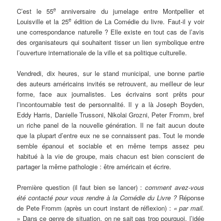
e
C’est le 55
anniversaire du jumelage entre Montpellier et
e
Louisville et la 25
édition de La Comédie du livre. Faut-il y voir
une correspondance naturelle ? Elle existe en tout cas de l’avis
des organisateurs qui souhaitent tisser un lien symbolique entre
l’ouverture internationale de la ville et sa politique culturelle.
Vendredi, dix heures, sur le stand municipal, une bonne partie
des auteurs américains invités se retrouvent, au meilleur de leur
forme, face aux journalistes. Les écrivains sont prêts pour
l’incontournable test de personnalité. Il y a là Joseph Boyden,
Eddy Harris, Danielle Trussoni, Nikolai Grozni, Peter Fromm, bref
un riche panel de la nouvelle génération. Il ne fait aucun doute
que la plupart d’entre eux ne se connaissent pas. Tout le monde
semble épanoui et sociable et en même temps assez peu
habitué à la vie de groupe, mais chacun est bien conscient de
partager la même pathologie : être américain et écrire.
Première question (il faut bien se lancer) :
comment avez-vous
été contacté pour vous rendre à la Comédie du Livre ?
Réponse
de Pete Fromm (après un court instant de réflexion) :
« par mail.
» Dans ce genre de situation, on ne sait pas trop pourquoi, l’idée