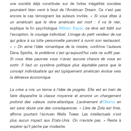
une société déjà constituée sur de fortes inégalités sociales
pourraient bien venir à bout de l’Américan Dream. Ce n’est pas
encore le cas témoignent les auteurs invités. «
Si vous dites à
un américain que le rêve américain est mort : il va le nier
,
explique le fin psychologue
William Bayer
,
ce rêve est bâtit sur
l’exception, le courage individuel. L’image du petit vendeur de rue
qui grâce à sa lutte personnelle parvient à ouvrir son restaurant.
» «
On aime l’idée romantique de la misère,
confirme l’auteure
Dana Spiotta,
le problème c’est qu’aujourd’hui cela ne suffit pas.
Si vous êtes pauvres vous n’avez aucune chance de vous en
sortir. Il faut un système politique plus équitable parce que le
concept individualiste qui est typiquement américain évolue vers
la détresse économique.
La crise a mis un terme à l’idée de progrès. Elle est en train de
faire disparaître la classe moyenne et amorce un changement
profond des valeurs outre-atlantique. L’avènement d’
Obama
en
est sans doute une des conséquences. «
L’ère de Zola est finie
,
affirme pourtant l’écrivain Wells Tower.
Les intellectuels n’ont
plus aucun impact aux Etats-Unis. On n’existe pas.
» Reste à
espérer qu’il pèche par modestie.