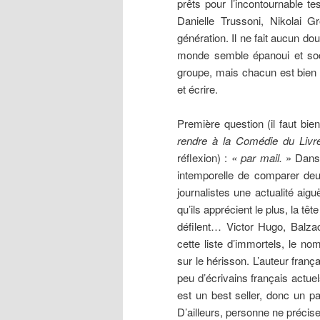
prêts pour l’incontournable t
Danielle Trussoni, Nikolai G
génération. Il ne fait aucun do
monde semble épanoui et soc
groupe, mais chacun est bien 
et écrire.
Première question (il faut bie
rendre à la Comédie du Livr
réflexion) :
« par mail.
» Dans 
intemporelle de comparer deu
journalistes une actualité aigu
qu’ils apprécient le plus, la tê
défilent… Victor Hugo, Balza
cette liste d’immortels, le n
sur le hérisson. L’auteur franç
peu d’écrivains français actuel
est un best seller, donc un p
D’ailleurs, personne ne précise 