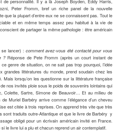
est de personnalité. Il y a là Joseph Boyden, Eddy Harris,
rozni, Peter Fromm, bref un riche panel de la nouvelle
ute que la plupart d’entre eux ne se connaissent pas. Tout le
iable et en même temps assez peu habitué à la vie de
conscient de partager la même pathologie : être américain
n se lancer) :
comment avez-vous été contacté pour vous
e ?
Réponse de Pete Fromm (après un court instant de
ce genre de situation, on ne sait pas trop pourquoi, l’idée
x grandes littératures du monde, prend soudain chez les
ë. Mais lorsqu’on les questionne sur la littérature française
te de nos invités ploie sous le poids de souvenirs lointains qui
c, Colette, Sartre, Simone de Beauvoir… Et au milieu de
om de Muriel Barbéry arrive comme l’élégance d’un cheveu
aise est citée à trois reprises. On apprend très vite que très
s sont traduits outre-Atlantique et que le livre de Barbéry y
assage obligé pour un écrivain américain invité en France.
si le livre lui a plu et chacun reprend un air contemplatif.