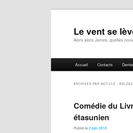
Aller
Aller
au
au
contenu
contenu
Le vent se lèv
principal
secondaire
Alors alors James, quelles nouv
Menu
Accueil
Contacts
Derrièr
principal
ARCHIVES PAR MOT-CLÉ :
BALZAC
Comédie du Livre
étasunien
Publié le
2 juin 2010