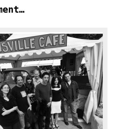
ment…