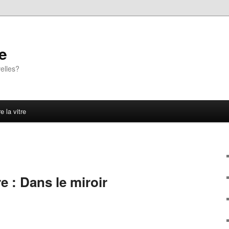
e
elles?
e la vitre
 : Dans le miroir