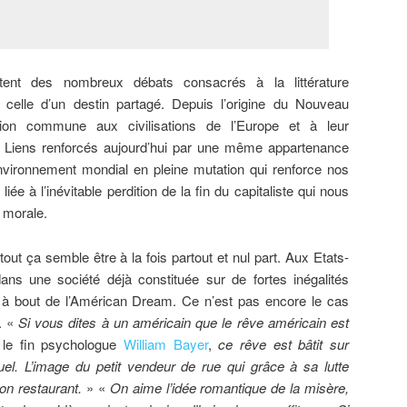
tent des nombreux débats consacrés à la littérature
 celle d’un destin partagé. Depuis l’origine du Nouveau
on commune aux civilisations de l’Europe et à leur
e. Liens renforcés aujourd’hui par une même appartenance
nvironnement mondial en pleine mutation qui renforce nos
e à l’inévitable perdition de la fin du capitaliste qui nous
t morale.
 tout ça semble être à la fois partout et nul part. Aux Etats-
dans une société déjà constituée sur de fortes inégalités
r à bout de l’Américan Dream. Ce n’est pas encore le cas
. «
Si vous dites à un américain que le rêve américain est
e le fin psychologue
William Bayer
,
ce rêve est bâtit sur
duel. L’image du petit vendeur de rue qui grâce à sa lutte
on restaurant.
» «
On aime l’idée romantique de la misère,