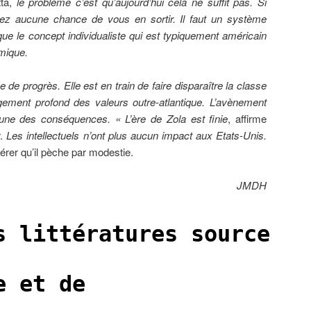
tta,
le problème c’est qu’aujourd’hui cela ne suffit pas. Si
ez aucune chance de vous en sortir. Il faut un système
 que le concept individualiste qui est typiquement américain
mique.
e de progrès. Elle est en train de faire disparaître la classe
ment profond des valeurs outre-atlantique. L’avènement
 une des conséquences. «
L’ère de Zola est finie
, affirme
r.
Les intellectuels n’ont plus aucun impact aux Etats-Unis.
érer qu’il pèche par modestie.
JMDH
s littératures source
e et de