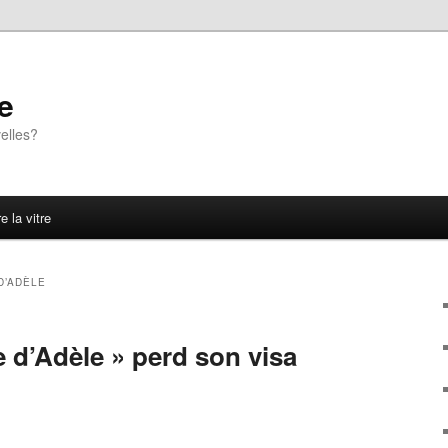
e
elles?
e la vitre
D’ADÈLE
 d’Adèle » perd son visa