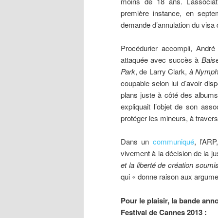
moins de 18 ans. L’associat
première instance, en septem
demande d’annulation du visa d’
Procédurier accompli, André 
attaquée avec succès à
Baise
Park
, de Larry Clark,
à
Nymph
coupable selon lui d’avoir di
plans juste à côté des albums
expliquait l’objet de son assoc
protéger les mineurs, à traver
Dans un
communiqué
, l’ARP
vivement à la décision de la ju
et la liberté de création sou
qui « donne raison aux argume
Pour le plaisir, la bande ann
Festival de Cannes 2013 :