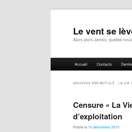
Aller
Aller
au
au
contenu
contenu
Le vent se lèv
principal
secondaire
Alors alors James, quelles nouv
Menu
Accueil
Contacts
Derrièr
principal
ARCHIVES PAR MOT-CLÉ :
LA VIE 
Censure « La Vie
d’exploitation
Publié le
10 décembre 2015