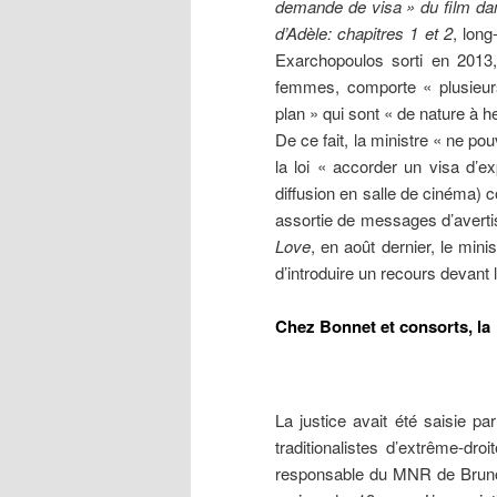
demande de visa » du film da
d’Adèle: chapitres 1 et 2
, lon
Exarchopoulos sorti en 2013
femmes, comporte « plusieur
plan » qui sont « de nature à he
De ce fait, la ministre « ne po
la loi « accorder un visa d’ex
diffusion en salle de cinéma) 
assortie de messages d’averti
Love
, en août dernier, le min
d’introduire un recours devant l
Chez Bonnet et consorts, la 
La justice avait été saisie pa
traditionalistes d’extrême-dr
responsable du MNR de Bruno Mé