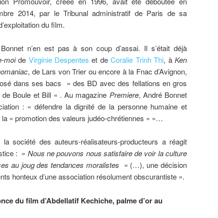
ion Promouvoir, créée en 1996, avait été déboutée en
bre 2014, par le Tribunal administratif de Paris de sa
exploitation du film.
Bonnet n’en est pas à son coup d’assai. Il s’était déjà
-moi
de
Virginie Despentes
et de
Coralie Trinh Thi
, à
Ken
omaniac
, de Lars von Trier ou encore à la Fnac d’Avignon,
sposé dans ses bacs » des BD avec des fellations en gros
 de Boule et Bill « . Au magazine
Premiere
, André Bonnet
iation :
« défendre la dignité de la personne humaine et
s la « promotion des valeurs judéo-chrétiennes » »…
, la société des auteurs-réalisateurs-producteurs a réagit
stice : »
Nous ne pouvons nous satisfaire de voir la culture
mises au joug des tendances moralistes
» (…), une décision
nts honteux d’une association résolument obscurantiste ».
once du film d’Abdellatif Kechiche, palme d’or au