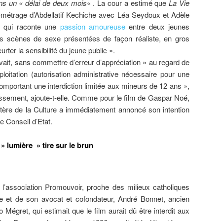
ns un « délai de deux mois
« . La cour a estimé que
La Vie
g-métrage d’Abdellatif Kechiche avec Léa Seydoux et Adèle
, qui raconte une
passion amoureuse
entre deux jeunes
s scènes de sexe présentées de façon réaliste, en gros
urter la sensibilité du jeune public ».
uvait, sans commettre d’erreur d’appréciation » au regard de
ploitation (autorisation administrative nécessaire pour une
comportant une interdiction limitée aux mineurs de 12 ans »,
ssement, ajoute-t-elle. Comme pour le film de Gaspar Noé,
istère de la Culture a immédiatement annoncé son intention
e Conseil d’Etat.
» lumière » tire sur le brun
r l’association Promouvoir, proche des milieux catholiques
oite et de son avocat et cofondateur, André Bonnet, ancien
gret, qui estimait que le film aurait dû être interdit aux