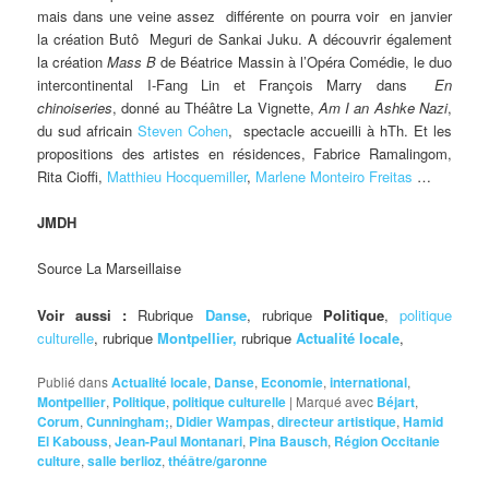
mais dans une veine assez différente on pourra voir en janvier
la création Butô Meguri de Sankai Juku. A découvrir également
la création
Mass B
de Béatrice Massin à l’Opéra Comédie, le duo
intercontinental I-Fang Lin et François Marry dans
En
chinoiseries
, donné au Théâtre La Vignette,
Am I an Ashke Nazi
,
du sud africain
Steven Cohen
, spectacle accueilli à hTh. Et les
propositions des artistes en résidences, Fabrice Ramalingom,
Rita Cioffi,
Matthieu Hocquemiller
,
Marlene Monteiro Freitas
…
JMDH
Source La Marseillaise
Voir aussi :
Rubrique
Danse
, rubrique
Politique
,
politique
culturelle
, rubrique
Montpellier,
rubrique
Actualité locale
,
Publié dans
Actualité locale
,
Danse
,
Economie
,
international
,
Montpellier
,
Politique
,
politique culturelle
|
Marqué avec
Béjart
,
Corum
,
Cunningham;
,
Didier Wampas
,
directeur artistique
,
Hamid
El Kabouss
,
Jean-Paul Montanari
,
Pina Bausch
,
Région Occitanie
culture
,
salle berlioz
,
théâtre/garonne