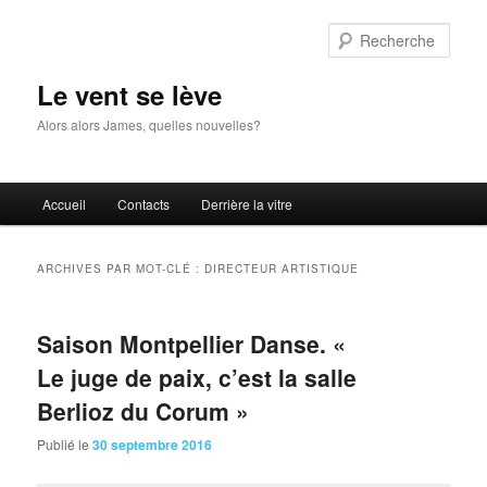
Aller
Aller
au
au
Rech
contenu
contenu
principal
secondaire
Le vent se lève
Alors alors James, quelles nouvelles?
Menu
Accueil
Contacts
Derrière la vitre
principal
ARCHIVES PAR MOT-CLÉ :
DIRECTEUR ARTISTIQUE
Saison Montpellier Danse. «
Le juge de paix, c’est la salle
Berlioz du Corum »
Publié le
30 septembre 2016