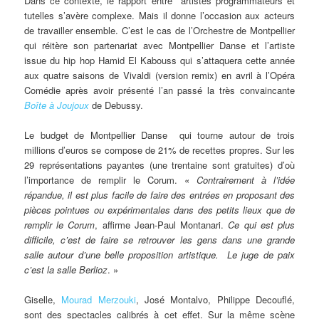
Dans ce contexte, le rapport entre artistes programmateurs et
tutelles s’avère complexe. Mais il donne l’occasion aux acteurs
de travailler ensemble. C’est le cas de l’Orchestre de Montpellier
qui réitère son partenariat avec Montpellier Danse et l’artiste
issue du hip hop Hamid El Kabouss qui s’attaquera cette année
aux quatre saisons de Vivaldi (version remix) en avril à l’Opéra
Comédie après avoir présenté l’an passé la très convaincante
Boîte à Joujoux
de Debussy.
Le budget de Montpellier Danse qui tourne autour de trois
millions d’euros se compose de 21% de recettes propres. Sur les
29 représentations payantes (une trentaine sont gratuites) d’où
l’importance de remplir le Corum. «
Contrairement à l’idée
répandue, il est plus facile de faire des entrées en proposant des
pièces pointues ou expérimentales dans des petits lieux que de
remplir le Corum
, affirme Jean-Paul Montanari.
Ce qui est plus
difficile, c’est de faire se retrouver les gens dans une grande
salle autour d’une belle proposition artistique. Le juge de paix
c’est la salle Berlioz
. »
Giselle,
Mourad Merzouki
, José Montalvo, Philippe Decouflé,
sont des spectacles calibrés à cet effet. Sur la même scène