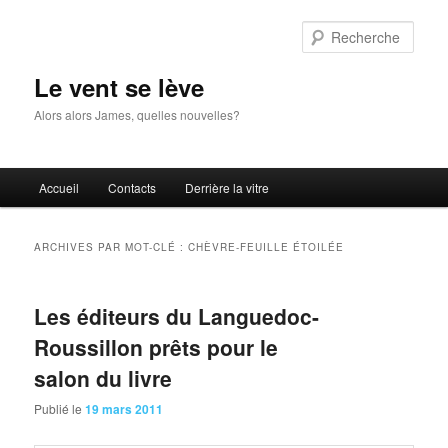
Aller
Aller
au
au
Rech
contenu
contenu
principal
secondaire
Le vent se lève
Alors alors James, quelles nouvelles?
Menu
Accueil
Contacts
Derrière la vitre
principal
ARCHIVES PAR MOT-CLÉ :
CHÈVRE-FEUILLE ÉTOILÉE
Les éditeurs du Languedoc-
Roussillon prêts pour le
salon du livre
Publié le
19 mars 2011