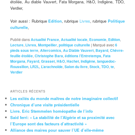
étoilée, Au diable Vauvert, Fata Morgana, H&O, Indigène, TDO,
Verdier,
Voir aussi : Rubrique
Edition
, rubrique
Livres
, rubrique
Politique
culturelle
,
Publié dans
Actualité France
,
Actualité locale
,
Economie
,
Edition
,
Lecture
,
Livres
,
Montpellier
,
politique culturelle
|
Marqué avec
6
pieds sous terre
,
Altercomics
,
Au Diable Vauvert
,
Bayard
,
Chèvre-
feuille étoilée
,
Christophe Bara
,
éditions l’Entretemps
,
Fata
Morgana
,
Fayard
,
Grasset
,
H&O
,
Hachet
,
Indigène
,
languedoc-
Roussillon
,
LR2L
,
L’arachnoïde
,
Salon du livre
,
Stock
,
TDO
,
te
,
Verdier
ARTICLES RÉCENTS
Les exilés du monde maîtres de notre imaginaire collectif
Chronique d’une visite présidentielle
Livre. Eric Stemmelen homéopathe de l’info
Said ferri: « La stabilité de l’Algérie et sa proximité avec
l’Europe sont des facteurs d’attractivité »
Alliance des maires pour sauver l’UE d’elle-même