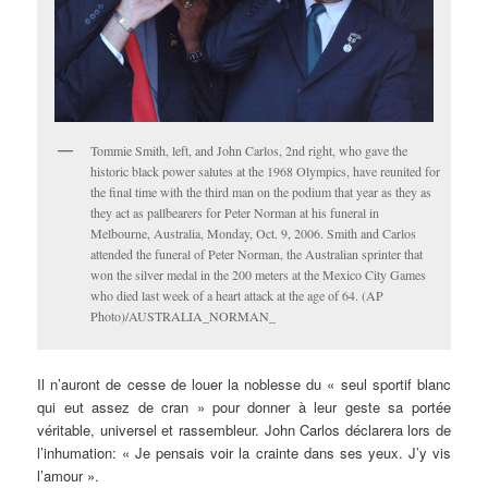
Tommie Smith, left, and John Carlos, 2nd right, who gave the
historic black power salutes at the 1968 Olympics, have reunited for
the final time with the third man on the podium that year as they as
they act as pallbearers for Peter Norman at his funeral in
Melbourne, Australia, Monday, Oct. 9, 2006. Smith and Carlos
attended the funeral of Peter Norman, the Australian sprinter that
won the silver medal in the 200 meters at the Mexico City Games
who died last week of a heart attack at the age of 64. (AP
Photo)/AUSTRALIA_NORMAN_
Il n’auront de cesse de louer la noblesse du « seul sportif blanc
qui eut assez de cran » pour donner à leur geste sa portée
véritable, universel et rassembleur. John Carlos déclarera lors de
l’inhumation: « Je pensais voir la crainte dans ses yeux. J’y vis
l’amour ».