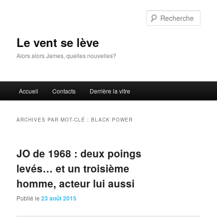
Aller
Aller
au
au
Rech
contenu
contenu
principal
secondaire
Le vent se lève
Alors alors James, quelles nouvelles?
Menu
Accueil
Contacts
Derrière la vitre
principal
ARCHIVES PAR MOT-CLÉ :
BLACK POWER
JO de 1968 : deux poings
levés… et un troisième
homme, acteur lui aussi
Publié le
23 août 2015