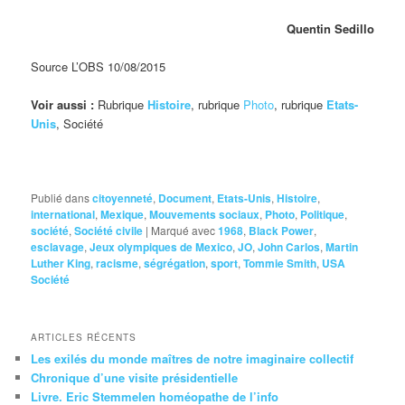
Quentin Sedillo
Source L’OBS 10/08/2015
Voir aussi :
Rubrique
Histoire
, rubrique
Photo
, rubrique
Etats-
Unis
, Société
Publié dans
citoyenneté
,
Document
,
Etats-Unis
,
Histoire
,
international
,
Mexique
,
Mouvements sociaux
,
Photo
,
Politique
,
société
,
Société civile
|
Marqué avec
1968
,
Black Power
,
esclavage
,
Jeux olympiques de Mexico
,
JO
,
John Carlos
,
Martin
Luther King
,
racisme
,
ségrégation
,
sport
,
Tommie Smith
,
USA
Société
ARTICLES RÉCENTS
Les exilés du monde maîtres de notre imaginaire collectif
Chronique d’une visite présidentielle
Livre. Eric Stemmelen homéopathe de l’info