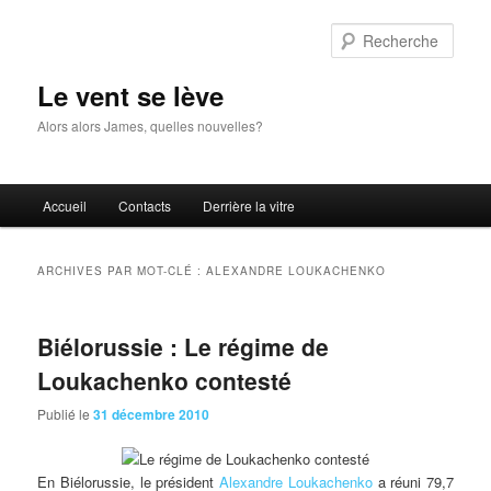
Aller
Aller
au
au
Rech
contenu
contenu
principal
secondaire
Le vent se lève
Alors alors James, quelles nouvelles?
Menu
Accueil
Contacts
Derrière la vitre
principal
ARCHIVES PAR MOT-CLÉ :
ALEXANDRE LOUKACHENKO
Biélorussie : Le régime de
Loukachenko contesté
Publié le
31 décembre 2010
En
Biélorussie, le président
Alexandre Loukachenko
a réuni 79,7