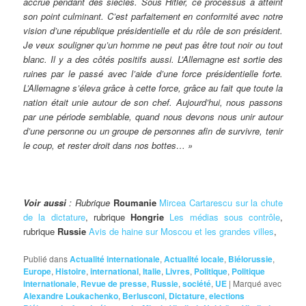
accrue pendant des siècles. Sous Hitler, ce processus a atteint
son point culminant. C’est parfaitement en conformité avec notre
vision d’une république présidentielle et du rôle de son président.
Je veux souligner qu’un homme ne peut pas être tout noir ou tout
blanc. Il y a des côtés positifs aussi. L’Allemagne est sortie des
ruines par le passé avec l’aide d’une force présidentielle forte.
L’Allemagne s’éleva grâce à cette force, grâce au fait que toute la
nation était unie autour de son chef. Aujourd’hui, nous passons
par une période semblable, quand nous devons nous unir autour
d’une personne ou un groupe de personnes afin de survivre, tenir
le coup, et rester droit dans nos bottes… »
Voir aussi
: Rubrique
Roumanie
Mircea Cartarescu sur la chute
de la dictature
, rubrique
Hongrie
Les médias sous contrôle
,
rubrique
Russie
Avis de haine sur Moscou et les grandes villes
,
Publié dans
Actualité internationale
,
Actualité locale
,
Biélorussie
,
Europe
,
Histoire
,
international
,
Italie
,
Livres
,
Politique
,
Politique
internationale
,
Revue de presse
,
Russie
,
société
,
UE
|
Marqué avec
Alexandre Loukachenko
,
Berlusconi
,
Dictature
,
elections