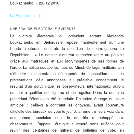
Loukachenko. » (20.12.2010)
La Repubblica – Italie
UNE FRAUDE ÉLECTORALE ÉVIDENTE
La victoire électorale du président sortant Alexandre
Loukachenko en Biélorussie repose manifestement sur une
fraude électorale, constate le quotidien de centre-gauche La
Repubblica : « Le dernier dictateur européen reste au pouvoir
grâce aux matraques et aux lacrymogènes de ses forces de
l’ordre. La police occupe les rues de Minsk de façon militaire afin
d’étouffer la contestation désespérée de l’opposition. … Les
protestations déjà annoncées au préalable condamnent le
résultat d’un scrutin que les observateurs internationaux auront
du mal à qualifier de légitime et de régulier. Dans la semaine
précédant l’élection a été introduite l’initiative étrange du ‘vote
anticipé’ ; celle-ci a contraint les citoyens, avant l’ouverture
officielle des bureaux de vote le jour J, à remettre leurs voix dans
des urnes spéciales dont le contrôle a échappé aux
observateurs. L’appareil étatique a œuvré sans relâche pour
réunir des centaines de milliers de bulletins de vote, en