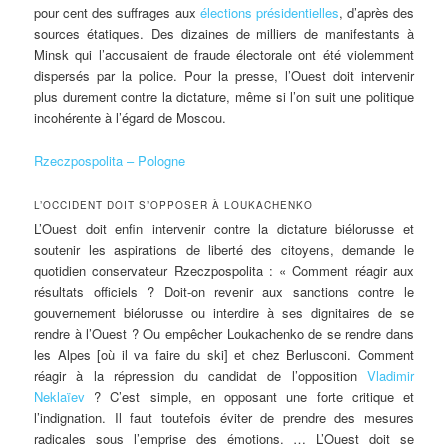
pour cent des suffrages aux
élections présidentielles
, d’après des
sources étatiques. Des dizaines de milliers de manifestants à
Minsk qui l’accusaient de fraude électorale ont été violemment
dispersés par la police. Pour la presse, l’Ouest doit intervenir
plus durement contre la dictature, même si l’on suit une politique
incohérente à l’égard de Moscou.
Rzeczpospolita – Pologne
L’OCCIDENT DOIT S’OPPOSER À LOUKACHENKO
L’Ouest doit enfin intervenir contre la dictature biélorusse et
soutenir les aspirations de liberté des citoyens, demande le
quotidien conservateur Rzeczpospolita : « Comment réagir aux
résultats officiels ? Doit-on revenir aux sanctions contre le
gouvernement biélorusse ou interdire à ses dignitaires de se
rendre à l’Ouest ? Ou empêcher Loukachenko de se rendre dans
les Alpes [où il va faire du ski] et chez Berlusconi. Comment
réagir à la répression du candidat de l’opposition
Vladimir
Neklaïev
? C’est simple, en opposant une forte critique et
l’indignation. Il faut toutefois éviter de prendre des mesures
radicales sous l’emprise des émotions. … L’Ouest doit se