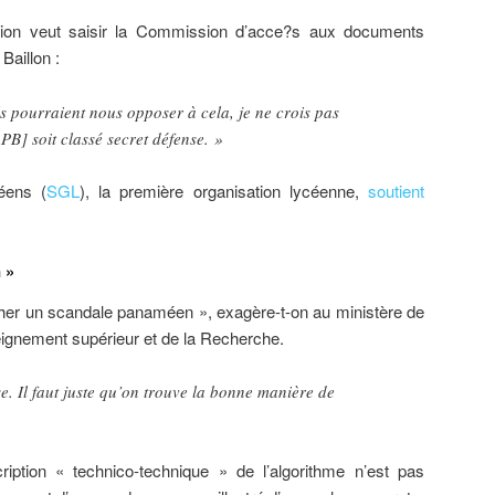
ation veut saisir la Commission d’acce?s aux documents
Baillon :
ls pourraient nous opposer à cela, je ne crois pas
APB] soit classé secret défense. »
éens (
SGL
), la première organisation lycéenne,
soutient
 »
cher un scandale panaméen », exagère-t-on au ministère de
seignement supérieur et de la Recherche.
e. Il faut juste qu’on trouve la bonne manière de
iption « technico-technique » de l’algorithme n’est pas