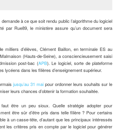
 demande à ce que soit rendu public l’algorithme du logiciel
cté par Rue89, le ministère assure qu’un document sera
 milliers d’élèves, Clément Baillon, en terminale ES au
l-Malmaison (Hauts-de-Seine), a consciencieusement saisi
dmission post-bac (
APB
). Le logiciel, sorte de plateforme
 des lycéens dans les filières d’enseignement supérieur.
sormais
jusqu’au 31 mai
pour ordonner leurs souhaits sur le
miser leurs chances d’obtenir la formation souhaitée.
l faut être un peu sioux. Quelle stratégie adopter pour
nt être sûr d’être pris dans telle filière ? Pour certains
ble à un casse-tête, d’autant que les principaux intéressés
t les critères pris en compte par le logiciel pour générer