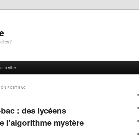
e
elles?
e la vitre
ION POST-BAC
bac : des lycéens
e l’algorithme mystère