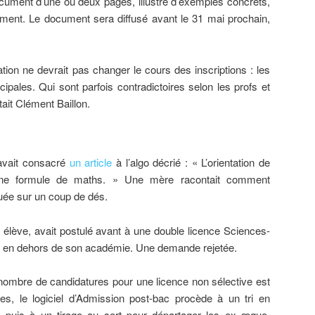
ocument d’une ou deux pages, illustré d’exemples concrets,
nement. Le document sera diffusé avant le 31 mai prochain,
ation ne devrait pas changer le cours des inscriptions : les
cipales. Qui sont parfois contradictoires selon les profs et
otait Clément Baillon.
avait consacré
un article
à l’algo décrié : « L’orientation de
une formule de maths. » Une mère racontait comment
 jouée sur un coup de dés.
 élève, avait postulé avant à une double licence Sciences-
e en dehors de son académie. Une demande rejetée.
 nombre de candidatures pour une licence non sélective est
s, le logiciel d’Admission post-bac procède à un tri en
s, puis à un tirage au sort pour départager les ex æquo.