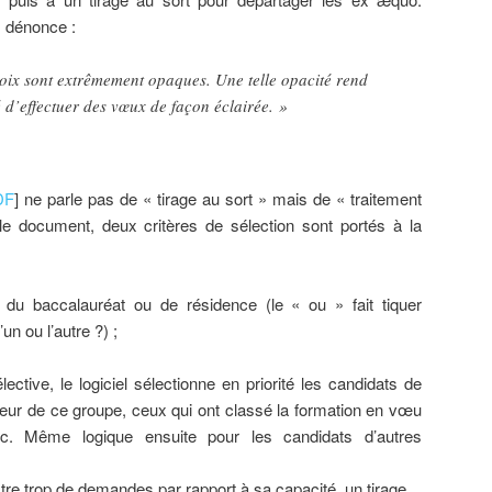
s dénonce :
oix sont extrêmement opaques. Une telle opacité rend
ité d’effectuer des vœux de façon éclairée. »
DF
] ne parle pas de « tirage au sort » mais de « traitement
le document, deux critères de sélection sont portés à la
 du baccalauréat ou de résidence (le « ou » fait tiquer
un ou l’autre ?) ;
ective, le logiciel sélectionne en priorité les candidats de
érieur de ce groupe, ceux qui ont classé la formation en vœu
. Même logique ensuite pour les candidats d’autres
tre trop de demandes par rapport à sa capacité, un tirage