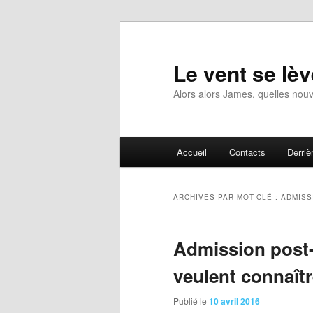
Aller
Aller
au
au
contenu
contenu
Le vent se lèv
principal
secondaire
Alors alors James, quelles nouv
Menu
Accueil
Contacts
Derrièr
principal
ARCHIVES PAR MOT-CLÉ :
ADMISS
Admission post-
veulent connaîtr
Publié le
10 avril 2016