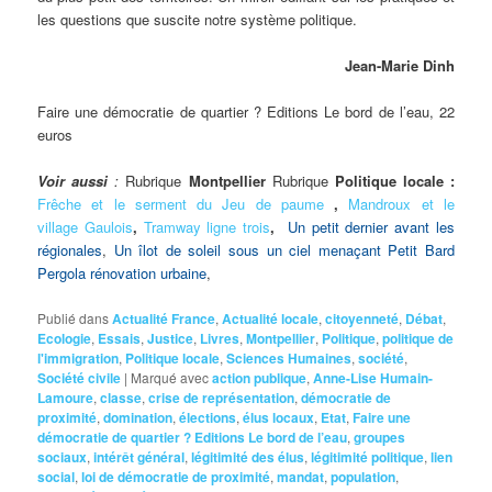
les questions que suscite notre système politique.
Jean-Marie Dinh
Faire une démocratie de quartier ? Editions Le bord de l’eau, 22
euros
Voir aussi
:
Rubrique
Montpellier
Rubrique
Politique locale :
Frêche et le serment du Jeu de paume
,
Mandroux et le
village Gaulois
,
Tramway ligne trois
,
Un petit dernier avant les
régionales
,
Un îlot de soleil sous un ciel menaçant
Petit Bard
Pergola rénovation urbaine
,
Publié dans
Actualité France
,
Actualité locale
,
citoyenneté
,
Débat
,
Ecologie
,
Essais
,
Justice
,
Livres
,
Montpellier
,
Politique
,
politique de
l'immigration
,
Politique locale
,
Sciences Humaines
,
société
,
Société civile
|
Marqué avec
action publique
,
Anne-Lise Humain-
Lamoure
,
classe
,
crise de représentation
,
démocratie de
proximité
,
domination
,
élections
,
élus locaux
,
Etat
,
Faire une
démocratie de quartier ? Editions Le bord de l’eau
,
groupes
sociaux
,
intérêt général
,
légitimité des élus
,
légitimité politique
,
lien
social
,
loi de démocratie de proximité
,
mandat
,
population
,