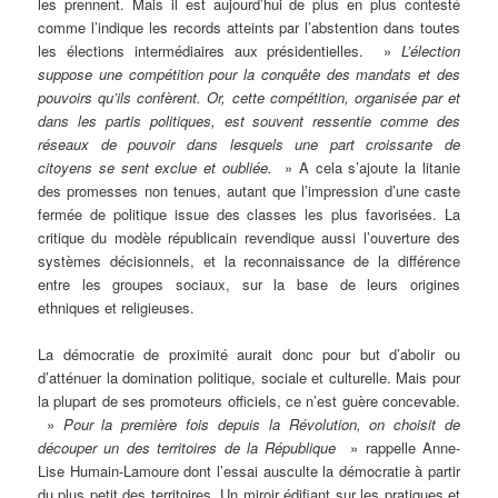
les prennent. Mais il est aujourd’hui de plus en plus contesté
comme l’indique les records atteints par l’abstention dans toutes
les élections intermédiaires aux présidentielles. »
L’élection
suppose une compétition pour la conquête des mandats et des
pouvoirs qu’ils confèrent. Or, cette compétition, organisée par et
dans les partis politiques, est souvent ressentie comme des
réseaux de pouvoir dans lesquels une part croissante de
citoyens se sent exclue et oubliée.
» A cela s’ajoute la litanie
des promesses non tenues, autant que l’impression d’une caste
fermée de politique issue des classes les plus favorisées. La
critique du modèle républicain revendique aussi l’ouverture des
systèmes décisionnels, et la reconnaissance de la différence
entre les groupes sociaux, sur la base de leurs origines
ethniques et religieuses.
La démocratie de proximité aurait donc pour but d’abolir ou
d’atténuer la domination politique, sociale et culturelle. Mais pour
la plupart de ses promoteurs officiels, ce n’est guère concevable.
»
Pour la première fois depuis la Révolution, on choisit de
découper un des territoires de la République
» rappelle Anne-
Lise Humain-Lamoure dont l’essai ausculte la démocratie à partir
du plus petit des territoires. Un miroir édifiant sur les pratiques et