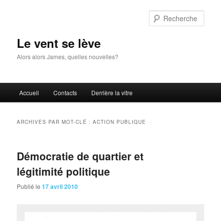
Aller
Aller
au
au
Rech
contenu
contenu
principal
secondaire
Le vent se lève
Alors alors James, quelles nouvelles?
Menu
Accueil
Contacts
Derrière la vitre
principal
ARCHIVES PAR MOT-CLÉ :
ACTION PUBLIQUE
Démocratie de quartier et
légitimité politique
Publié le
17 avril 2010