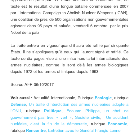
texte est le résultat d’une longue bataille commencée en 2007
par l’International Campaign to Abolish Nuclear Weapons (ICAN),
une coalition de près de 500 organisations non gouvernementales
agissant dans 95 pays et saluée, vendredi 6 octobre, par le prix
Nobel de la paix.
Le traité entrera en vigueur quand il aura été ratifié par cinquante
Etats. Il ne s’appliquera qu’à ceux qui l’auront signé et ratifié. Ce
texte de dix pages vise à une mise hors-la-loi internationale des
armes nucléaires, comme le sont déjà les armes biologiques
depuis 1972 et les armes chimiques depuis 1993.
Source AFP 06/10/2017
Voir aussi :
Actualité Internationale, Rubrique
Ecologie
, rubrique
Défense
,
Un traité d’interdiction des armes nucléaires adopté à
l’ONU
, rubrique
Politique
,
Edouard Philippe, un chef de
gouvernement pas très « vert »
,
Société civile
,
Un accident
nucléaire, c’est la fin de la démocratie
, rubrique
Economie
,
rubrique
Rencontre
,
Entretien avec le Général Françis Lenne
,