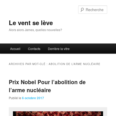
Aller
Aller
au
au
Rech
contenu
contenu
principal
secondaire
Le vent se lève
Alors alors James, quelles nouvelles?
Menu
Accueil
Contacts
Derrière la vitre
principal
ARCHIVES PAR MOT-CLÉ :
ABOLITION DE L’ARME NUCLÉAIRE
Prix Nobel Pour l’abolition de
l’arme nucléaire
Publié le
6 octobre 2017