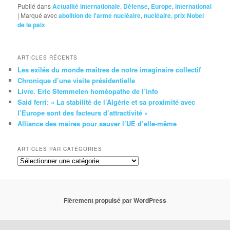
Publié dans
Actualité internationale
,
Défense
,
Europe
,
international
|
Marqué avec
abolition de l'arme nucléaire
,
nucléaire
,
prix Nobel
de la paix
ARTICLES RÉCENTS
Les exilés du monde maîtres de notre imaginaire collectif
Chronique d’une visite présidentielle
Livre. Eric Stemmelen homéopathe de l’info
Said ferri: « La stabilité de l’Algérie et sa proximité avec
l’Europe sont des facteurs d’attractivité »
Alliance des maires pour sauver l’UE d’elle-même
ARTICLES PAR CATÉGORIES
Articles
par
catégories
Fièrement propulsé par WordPress