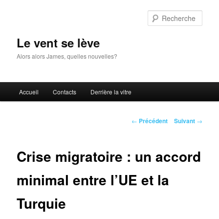
Aller
au
Rech
contenu
principal
Le vent se lève
Alors alors James, quelles nouvelles?
Menu
Accueil
Contacts
Derrière la vitre
principal
Navigation
←
Précédent
Suivant
→
des
articles
Crise migratoire : un accord
minimal entre l’UE et la
Turquie