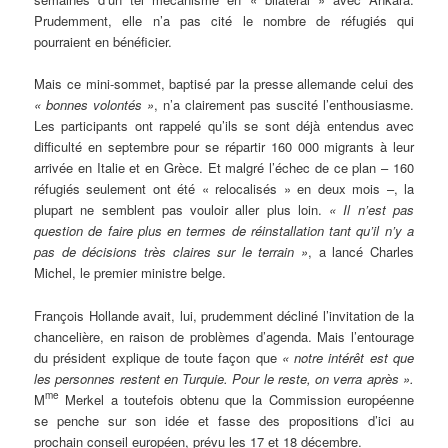
Prudemment, elle n’a pas cité le nombre de réfugiés qui
pourraient en bénéficier.
Mais ce mini-sommet, baptisé par la presse allemande celui des
« bonnes volontés »
, n’a clairement pas suscité l’enthousiasme.
Les participants ont rappelé qu’ils se sont déjà entendus avec
difficulté en septembre pour se répartir 160 000 migrants à leur
arrivée en Italie et en Grèce. Et malgré l’échec de ce plan – 160
réfugiés seulement ont été « relocalisés » en deux mois –, la
plupart ne semblent pas vouloir aller plus loin.
« Il n’est pas
question de faire plus en termes de réinstallation tant qu’il n’y a
pas de décisions très claires sur le terrain »
, a lancé Charles
Michel, le premier ministre belge.
François Hollande avait, lui, prudemment décliné l’invitation de la
chancelière, en raison de problèmes d’agenda. Mais l’entourage
du président explique de toute façon que
« notre intérêt est que
les personnes restent en Turquie. Pour le reste, on verra après ».
me
M
Merkel a toutefois obtenu que la Commission européenne
se penche sur son idée et fasse des propositions d’ici au
prochain conseil européen, prévu les 17 et 18 décembre.