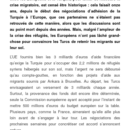
crise migratoire, est censé être historique : cela faisait onze
ans, depuis le début des négociations d’adhésion de la
Turquie à l’Europe, que ces partenaires ne s’étaient pas
retrouvés de cette manière, alors que les discussions sont
au point mort depuis des années. Mais, malgré l’ampleur de
la crise des réfugiés, les Européens n’ont pas lâché grand-
chose pour convaincre les Turcs de retenir les migrants sur
leur sol.
L’UE fournira bien les 3 milliards d’euros d’aide financière
qu’exige la Turquie pour s’occuper des 2,2 millions de réfugiés
syriens hébergés sur son sol, mais l’argent ne sera déboursé
qu’au compte-gouttes, en fonction des projets d’aide aux
migrants soumis par Ankara à Bruxelles. Au départ, les Turcs
envisageaient un versement de 3 milliards chaque année.
Surtout, la provenance des fonds doit encore être déterminée,
seule la Commission européenne ayant accepté pour l’instant de
mettre 500 millions d’euros du budget européen sur la table.
Plusieurs pays, comme la France, aimeraient qu’elle aille plus
loin avant de s’engager à leur tour. Les négociations des
prochaines semaines pour concrétiser cet accord s’annoncent
ardues.