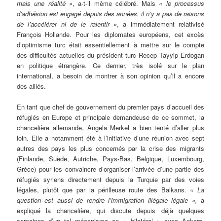
mais une réalité »
, a-t-il même célébré. Mais
« le processus
d’adhésion est engagé depuis des années, il n’y a pas de raisons
de l’accélérer ni de le ralentir »
, a immédiatement relativisé
François Hollande. Pour les diplomates européens, cet excès
d’optimisme turc était essentiellement à mettre sur le compte
des difficultés actuelles du président turc Recep Tayyip Erdogan
en politique étrangère. Ce dernier, très isolé sur le plan
international, a besoin de montrer à son opinion qu’il a encore
des alliés.
En tant que chef de gouvernement du premier pays d’accueil des
réfugiés en Europe et principale demandeuse de ce sommet, la
chancelière allemande, Angela Merkel a bien tenté d’aller plus
loin. Elle a notamment été à l’initiative d’une réunion avec sept
autres des pays les plus concernés par la crise des migrants
(Finlande, Suède, Autriche, Pays-Bas, Belgique, Luxembourg,
Grèce) pour les convaincre d’organiser l’arrivée d’une partie des
réfugiés syriens directement depuis la Turquie par des voies
légales, plutôt que par la périlleuse route des Balkans.
« La
question est aussi de rendre l’immigration illégale légale »,
a
expliqué la chancelière, qui discute depuis déjà quelques
semaines d’un tel mécanisme en « bilatéral » avec Ankara.