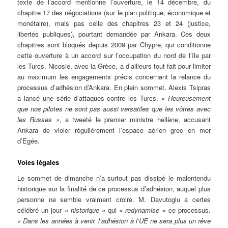
texte de l’accord mentionne l’ouverture, le 14 décembre, du
chapitre 17 des négociations (sur le plan politique, économique et
monétaire), mais pas celle des chapitres 23 et 24 (justice,
libertés publiques), pourtant demandée par Ankara. Ces deux
chapitres sont bloqués depuis 2009 par Chypre, qui conditionne
cette ouverture à un accord sur l’occupation du nord de l’île par
les Turcs. Nicosie, avec la Grèce, a d’ailleurs tout fait pour limiter
au maximum les engagements précis concernant la relance du
processus d’adhésion d’Ankara. En plein sommet, Alexis Tsipras
a lancé une série d’attaques contre les Turcs.
« Heureusement
que nos pilotes ne sont pas aussi versatiles que les vôtres avec
les Russes »
, a tweeté le premier ministre hellène, accusant
Ankara de violer régulièrement l’espace aérien grec en mer
d’Egée.
Voies légales
Le sommet de dimanche n’a surtout pas dissipé le malentendu
historique sur la finalité de ce processus d’adhésion, auquel plus
personne ne semble vraiment croire.
M. Davutoglu a certes
célébré un jour
« historique »
qui
« redynamise »
ce processus.
« Dans les années à venir, l’adhésion à l’UE ne sera plus un rêve