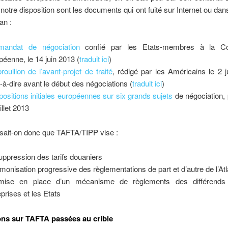
notre disposition sont les documents qui ont fuité sur Internet ou dan
an :
mandat de négociation
confié par les Etats-membres à la C
péenne, le 14 juin 2013 (
traduit ici
)
rouillon de l’avant-projet de traité
, rédigé par les Américains le 2 ju
t-à-dire avant le début des négociations (
traduit ici
)
positions initiales européennes sur six grands sujets
de négociation, 
illet 2013
 sait-on donc que TAFTA/TIPP vise :
uppression des tarifs douaniers
rmonisation progressive des règlementations de part et d’autre de l’At
mise en place d’un mécanisme de règlements des différends 
eprises et les Etats
ons sur TAFTA passées au crible