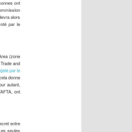
sonnes ont
Commission
devra alors
oté par le
 Area (zone
c Trade and
ejeté par le
 cela donne
our autant,
TAFTA, ont
ecret entre
Les seules