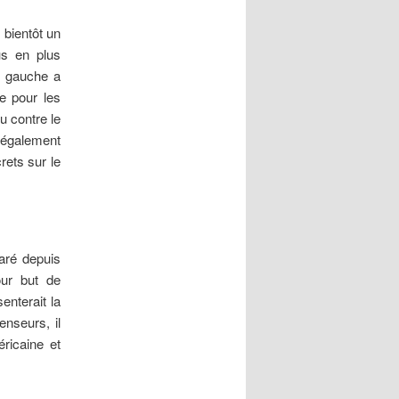
 bientôt un
us en plus
e gauche a
 pour les
u contre le
 également
rets sur le
paré depuis
our but de
nterait la
nseurs, il
ricaine et