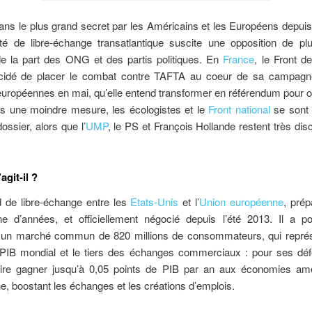
ns le plus grand secret par les Américains et les Européens depuis
aité de libre-échange transatlantique suscite une opposition de pl
 de la part des ONG et des partis politiques. En
France
, le Front d
idé de placer le combat contre TAFTA au coeur de sa campagne
européennes en mai, qu’elle entend transformer en référendum pour o
ns une moindre mesure, les écologistes et le
Front national
se sont
ossier, alors que l’
UMP
, le PS et François Hollande restent très disc
agit-il ?
 de libre-échange entre les
Etats-Unis
et l’
Union européenne
, pré
ne d’années, et officiellement négocié depuis l’été 2013. Il a p
r un marché commun de 820 millions de consommateurs, qui représe
 PIB mondial et le tiers des échanges commerciaux : pour ses défe
faire gagner jusqu’à 0,05 points de PIB par an aux économies amé
, boostant les échanges et les créations d’emplois.