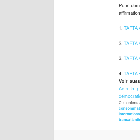
Pour démê
affirmatio
1.
TAFTA es
2.
TAFTA va
3.
TAFTA v
4.
TAFTA va
Voir auss
Acta la p
démocrati
Ce contenu 
consommat
internationa
transatlant