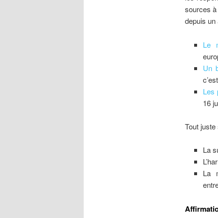
sources à 
depuis un 
Le 
euro
Un b
c’es
Les 
16 ju
Tout juste
La s
L’ha
La 
entr
Affirmati