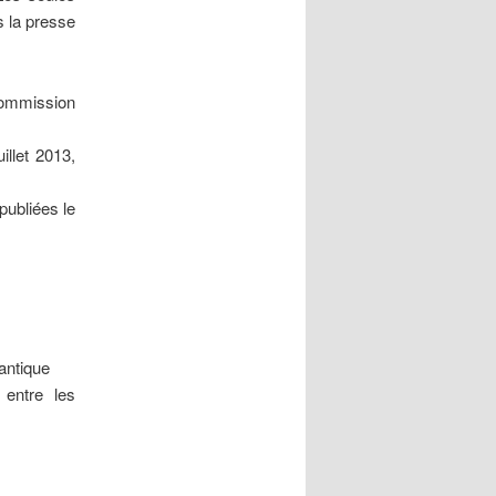
s la presse
ommission
illet 2013,
publiées le
lantique
entre les