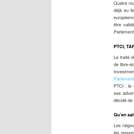
Quatre ro
déjà eu l
européenne
être vali
Parlement
PTCI, TA
Le traité 
de libre-é
Investment
Parlement 
PTCI : le 
ses adver
décidé de 
Qu’en sai
Les négoci
les respo