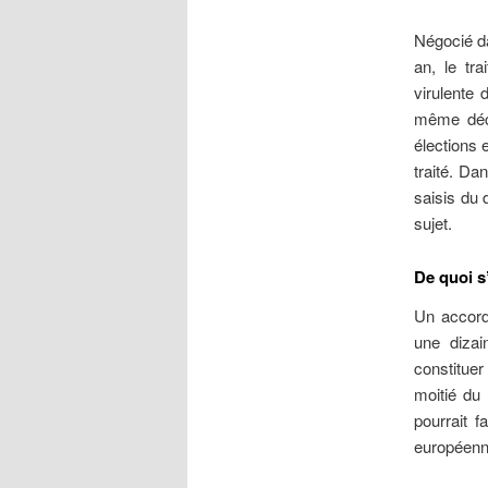
Négocié da
an, le tr
virulente
même déc
élections 
traité. Da
saisis du d
sujet.
De quoi s’
Un accord
une dizai
constitue
moitié du
pourrait 
européenne