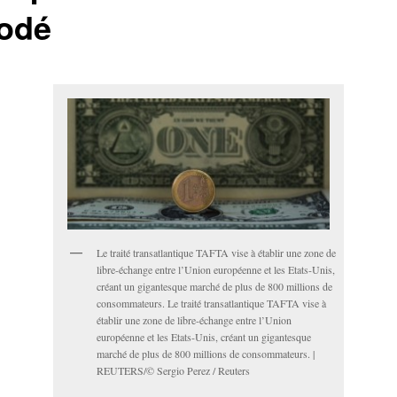
odé
Le traité transatlantique TAFTA vise à établir une zone de
libre-échange entre l’Union européenne et les Etats-Unis,
créant un gigantesque marché de plus de 800 millions de
consommateurs. Le traité transatlantique TAFTA vise à
établir une zone de libre-échange entre l’Union
européenne et les Etats-Unis, créant un gigantesque
marché de plus de 800 millions de consommateurs. |
REUTERS/© Sergio Perez / Reuters