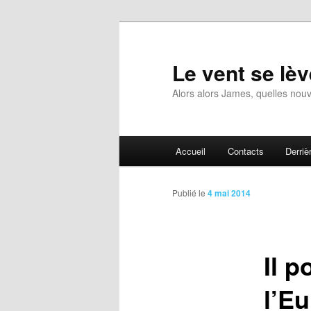
Aller
au
contenu
Le vent se lèv
principal
Alors alors James, quelles nouv
Menu
Accueil
Contacts
Derrièr
principal
Publié le
4 mai 2014
Il p
l’Eu