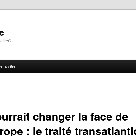
e
elles?
e la vitre
ourrait changer la face de
rope : le traité transatlant