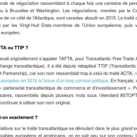
unds de négociation rassemblant à chaque fois une centaine de per
ieu à Bruxelles et Washington. Les négociations, menées par la 
 de ce côté de l’Atlantique, sont censées aboutir en 2015. Le traité 
dé par les Vingt-Huit Etats-membres de l’Union européenne, puis v
 européen.
FTA ou TTIP ?
devait originellement s’appeler TAFTA, pour Transatlantic Free Trade
change transatlantique). Il a été depuis rebaptisé TTIP (Transatlanti
 Partnership), car son nom ressemblait trop à celui du traité ACTA,
r
européen en 2012 à l’issue d’un long combat politique
. En français,
« partenariat transatlantique de commerce et d’investissement ». P
saires, rassemblés depuis plusieurs mois sous l’étendard #STOP
continuer à utiliser son nom original.
t-on exactement ?
ations sur le traité transatlantique se déroulant dans le plus grand s
nsables européens et américains, on en sait peu sur son contenu. 