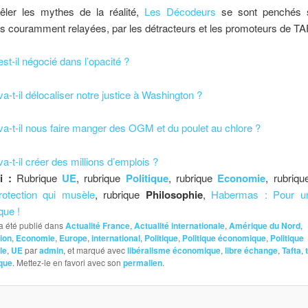
ler les mythes de la réalité,
Les Décodeurs
se sont penchés s
ns couramment relayées, par les détracteurs et les promoteurs de TA
t-il négocié dans l’opacité ?
-t-il délocaliser notre justice à Washington ?
a-t-il nous faire manger des OGM et du poulet au chlore ?
-t-il créer des millions d’emplois ?
i :
Rubrique
UE
, rubrique
Politique
, rubrique
Economie
, rubriq
rotection qui musèle
, rubrique
Philosophie
,
Habermas : Pour u
que !
a été publié dans
Actualité France
,
Actualité internationale
,
Amérique du Nord
,
ion
,
Economie
,
Europe
,
international
,
Politique
,
Politique économique
,
Politique
le
,
UE
par
admin
, et marqué avec
libéralisme économique
,
libre échange
,
Tafta
,
ique
. Mettez-le en favori avec son
permalien
.