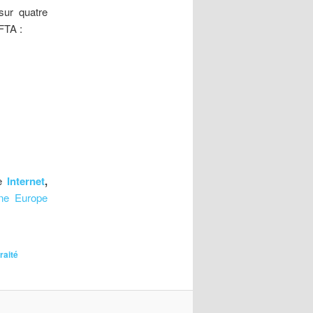
ur quatre
FTA :
ue
Internet
,
ne Europe
traité