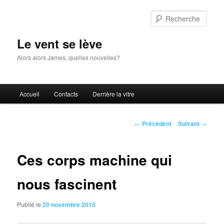
Aller
au
Rech
contenu
principal
Le vent se lève
Alors alors James, quelles nouvelles?
Menu
Accueil
Contacts
Derrière la vitre
principal
Navigation
←
Précédent
Suivant
→
des
articles
Ces corps machine qui
nous fascinent
Publié le
20 novembre 2015