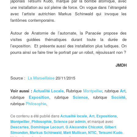
japonais Tetsumi Kudo, marqué par la bombe atomique, avec
une installation au sol pleine de force. On vogue dans l’étrangeté
avec l’artiste autrichien Markus Schinwald qui invoque les
fantômes contemporains.
Autour de Anatomie de l’automate, la Panacée propose des
visites guidées thématiques durant toute la durée de
l’exposition. Et présente aussi des installation plus ludiques. On
pourra ainsi se faire tirer le portrait par un robot, réjouissant non ?
JMDH
Source :
La Marseillaise
20/11/2015
Voir aussi :
Actualité Locale
, Rubrique
Montpellier
, rubrique
Art
,
rubrique
Exposition
, rubrique
Science
, rubrique
Société
,
rubrique
Philosophie
,
Ce contenu a été publié dans
Actualité locale
,
Art
,
Expositions
,
Montpellier
,
Philosophie
,
Science
par
admin
, et marqué avec
Descartes
,
Dominique Lecourt
,
G Alexandre Chicotot
,
Gilbert
Simondon
,
Markus Schinwald
,
Matt Mullican
,
NTIC
,
Tetsumi Kudo
.