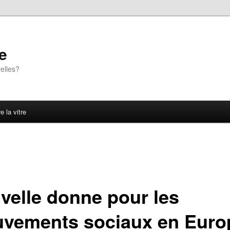
e
elles?
e la vitre
velle donne pour les
vements sociaux en Euro