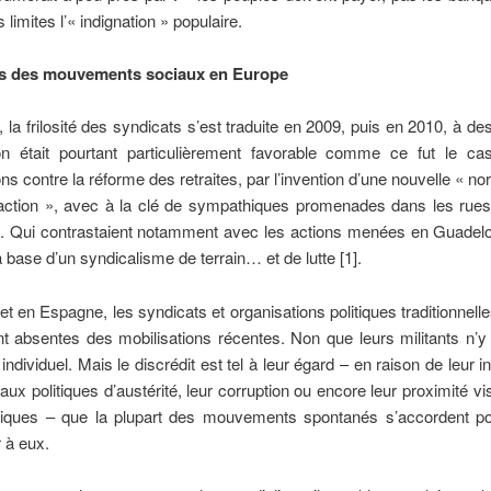
 limites l’« indignation » populaire.
es des mouvements sociaux en Europe
 la frilosité des syndicats s’est traduite en 2009, puis en 2010, à 
ion était pourtant particulièrement favorable comme ce fut le ca
ons contre la réforme des retraites, par l’invention d’une nouvelle « nor
’action », avec à la clé de sympathiques promenades dans les rues 
s. Qui contrastaient notamment avec les actions menées en Guadelo
a base d’un syndicalisme de terrain… et de lutte [1].
t en Espagne, les syndicats et organisations politiques traditionnelle
 absentes des mobilisations récentes. Non que leurs militants n’y 
 individuel. Mais le discrédit est tel à leur égard – en raison de leur 
aux politiques d’austérité, leur corruption ou encore leur proximité vi
litiques – que la plupart des mouvements spontanés s’accordent p
 à eux.