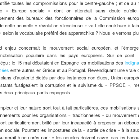
ustifié toutes les compromissions pour le centre-gauche ; et ce au 
oire « Europe sociale » dont on attendait sans doute qu’elle
sement des bureaux des fonctionnaires de la Commission euro
 de cette nouvelle « révolution silencieuse » va-t-elle contribuer à fai
 » selon le vocabulaire préféré des apparatchiks ? Nous le verrons plus
d enjeu concernait le mouvement social européen, et l’émerge
 mobilisation populaire dans les pays européens. Sur ce point, di
éçu : le 15 mai débutaient en Espagne les mobilisations des
indign
mées
entre autres en Grèce et au Portugal. Revendiquant une vraie 
 plans d’austérité dictés par des instances non élues, Union europ
estants fustigeaient la corruption et le suivisme du « PPSOE », m
des deux principaux partis espagnols.
mpleur et leur nature sont tout à fait particulières, ces mobilisations 
nnements pour les organisations « traditionnelles » du mouvement 
ont particulièrement brillé par leur incapacité à proposer un débou
on sociale. Pourtant les impostures de la « sortie de crise » à la s
sumerait à peu près par : « les peuples doivent payer, pas les banqu