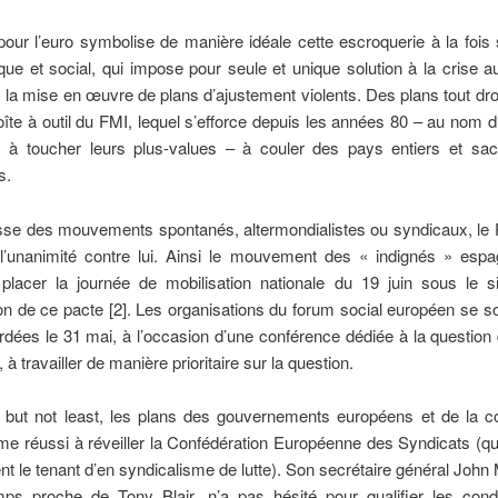
our l’euro symbolise de manière idéale cette escroquerie à la fois 
ue et social, qui impose pour seule et unique solution à la crise 
la mise en œuvre de plans d’ajustement violents. Des plans tout droi
 boîte à outil du FMI, lequel s’efforce depuis les années 80 – au nom d
s à toucher leurs plus-values – à couler des pays entiers et sacri
s.
isse des mouvements spontanés, altermondialistes ou syndicaux, le
t l’unanimité contre lui. Ainsi le mouvement des « indignés » espag
 placer la journée de mobilisation nationale du 19 juin sous le s
on de ce pacte [2]. Les organisations du forum social européen se s
rdées le 31 mai, à l’occasion d’une conférence dédiée à la question 
à travailler de manière prioritaire sur la question.
st but not least, les plans des gouvernements européens et de la 
me réussi à réveiller la Confédération Européenne des Syndicats (qu
t le tenant d’en syndicalisme de lutte). Son secrétaire général John
mps proche de Tony Blair, n’a pas hésité pour qualifier les condit