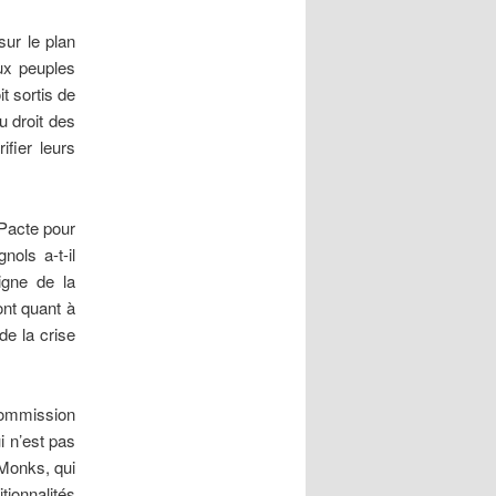
sur le plan
aux peuples
t sortis de
u droit des
fier leurs
 Pacte pour
nols a-t-il
igne de la
ont quant à
de la crise
commission
i n’est pas
 Monks, qui
ionnalités