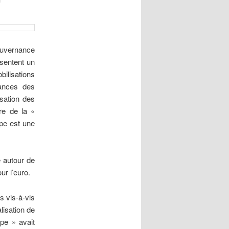
uvernance
ésentent un
ilisations
ances des
isation des
re de la «
ope est une
 autour de
ur l’euro.
s vis-à-vis
lisation de
ope » avait