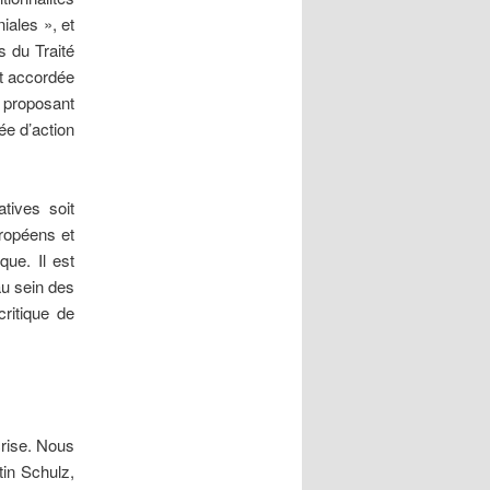
iales », et
s du Traité
st accordée
 proposant
ée d’action
atives soit
ropéens et
que. Il est
u sein des
ritique de
crise. Nous
in Schulz,