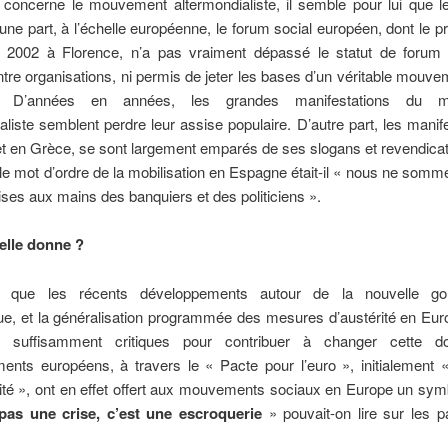
concerne le mouvement altermondialiste, il semble pour lui que le
’une part, à l’échelle européenne, le forum social européen, dont le 
 2002 à Florence, n’a pas vraiment dépassé le statut de forum
ntre organisations, ni permis de jeter les bases d’un véritable mouve
. D’années en années, les grandes manifestations du 
aliste semblent perdre leur assise populaire. D’autre part, les manif
 en Grèce, se sont largement emparés de ses slogans et revendicat
 le mot d’ordre de la mobilisation en Espagne était-il « nous ne som
es aux mains des banquiers et des politiciens ».
elle donne ?
e que les récents développements autour de la nouvelle go
e, et la généralisation programmée des mesures d’austérité en Euro
t suffisamment critiques pour contribuer à changer cette d
ents européens, à travers le « Pacte pour l’euro », initialement 
ité », ont en effet offert aux mouvements sociaux en Europe un symb
pas une crise, c’est une escroquerie
» pouvait-on lire sur les 