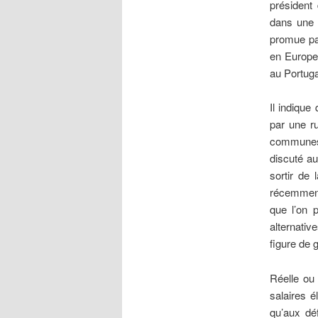
président 
dans une s
promue par
en Europe.
au Portuga
Il indique
par une ru
communes 
discuté au
sortir de 
récemment 
que l’on p
alternativ
figure de
Réelle ou 
salaires é
qu’aux dé