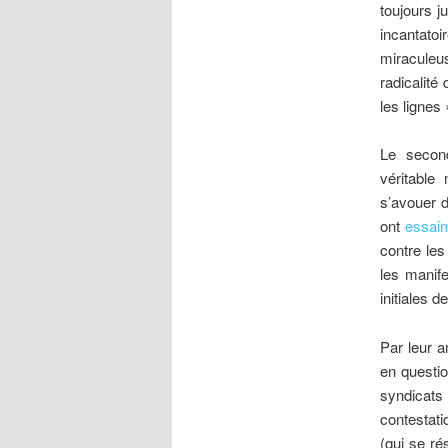
toujours j
incantat
miraculeu
radicalité
les lignes
Le secon
véritable
s’avouer d
ont
essai
contre les
les manif
initiales 
Par leur a
en questio
syndicats 
contestati
(qui se ré