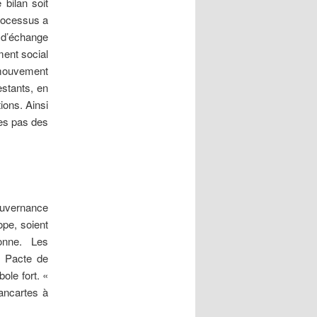
 bilan soit
processus a
 d’échange
ment social
mouvement
estants, en
ions. Ainsi
mes pas des
uvernance
pe, soient
onne. Les
« Pacte de
ole fort. «
pancartes à