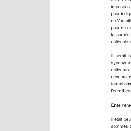
imposées d
pour indiq
de Versail
pour se m
la journée
nationale »
Il serait 
synonyme 
nationaux 
néanmoins
formation
l’eurolibér
Enterreme
Il était p
sommes da