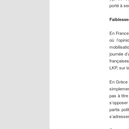
porté à ses
Faibless
En France,
où l’opin
mobilisati
journée d
française
LKP, sur l
En Grèce e
simplement
pas à titre
s’opposer 
partis po
s’adresser