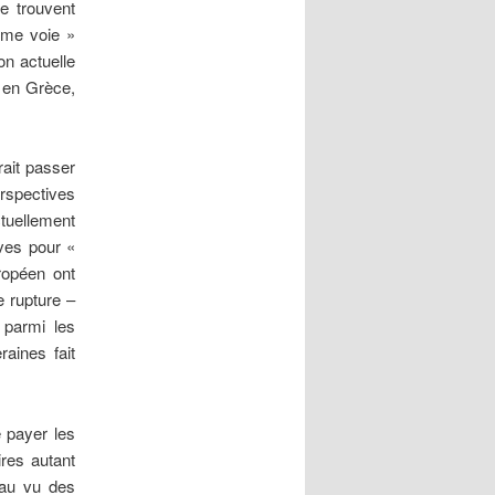
se trouvent
ième voie »
on actuelle
é en Grèce,
rait passer
erspectives
tuellement
ives pour «
uropéen ont
e rupture –
e parmi les
raines fait
e payer les
ires autant
 au vu des