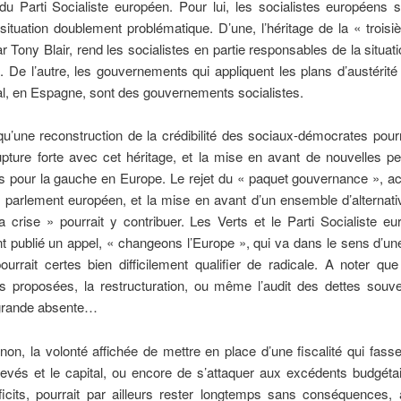
du Parti Socialiste européen. Pour lui, les socialistes européens 
ituation doublement problématique. D’une, l’héritage de la « trois
 Tony Blair, rend les socialistes en partie responsables de la situati
 De l’autre, les gouvernements qui appliquent les plans d’austérit
l, en Espagne, sont des gouvernements socialistes.
 qu’une reconstruction de la crédibilité des sociaux-démocrates pour
pture forte avec cet héritage, et la mise en avant de nouvelles p
pour la gauche en Europe. Le rejet du « paquet gouvernance », ac
 parlement européen, et la mise en avant d’un ensemble d’alternat
la crise » pourrait y contribuer. Les Verts et le Parti Socialiste e
publié un appel, « changeons l’Europe », qui va dans le sens d’un
ourrait certes bien difficilement qualifier de radicale. A noter qu
es proposées, la restructuration, ou même l’audit des dettes souve
 grande absente…
non, la volonté affichée de mettre en place d’une fiscalité qui fass
levés et le capital, ou encore de s’attaquer aux excédents budgéta
ficits, pourrait par ailleurs rester longtemps sans conséquences,