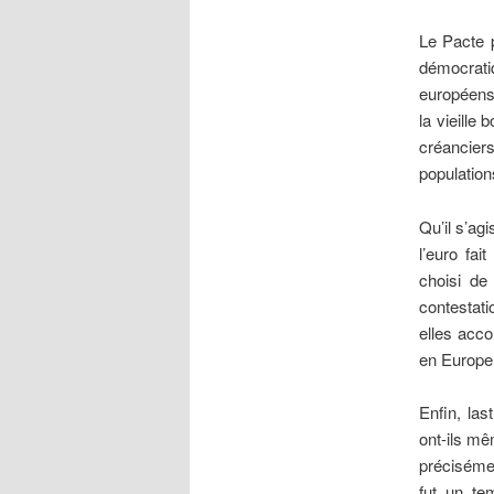
Le Pacte p
démocratiq
européens 
la vieille
créancier
population
Qu’il s’ag
l’euro fai
choisi de
contestati
elles acco
en Europe, 
Enfin, la
ont-ils mê
précisémen
fut un te