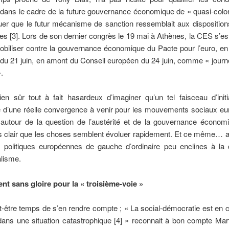
ans le cadre de la future gouvernance économique de « quasi-colon
uer que le futur mécanisme de sanction ressemblait aux disposition
les [3]. Lors de son dernier congrès le 19 mai à Athènes, la CES s’e
obiliser contre la gouvernance économique du Pacte pour l’euro, en
 du 21 juin, en amont du Conseil européen du 24 juin, comme « journ
.
bien sûr tout à fait hasardeux d’imaginer qu’un tel faisceau d’initi
d’une réelle convergence à venir pour les mouvements sociaux eu
autour de la question de l’austérité et de la gouvernance économi
 clair que les choses semblent évoluer rapidement. Et ce même… a
s politiques européennes de gauche d’ordinaire peu enclines à la c
alisme.
nt sans gloire pour la « troisième-voie »
eut-être temps de s’en rendre compte ; « La social-démocratie est en 
ns une situation catastrophique [4] » reconnait à bon compte Mart