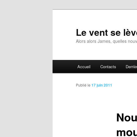
Aller
au
contenu
Le vent se lèv
principal
Alors alors James, quelles nouv
Menu
Accueil
Contacts
Derrièr
principal
Publié le
17 juin 2011
Nou
mou