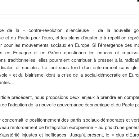
e de la « contre-révolution silencieuse » de la nouvelle go
 et du Pacte pour l’euro, et les plans d’austérité à répétition repr
ur pour les mouvements sociaux en Europe. Si l’émergence des mob
es en Espagne et en Grèce questionne les échecs et impuiss
ons traditionnelles, elles pourraient contribuer à presser à la radical
ndicales et sociales. Le tout sous fond d’un enterrement sans gloi
voie » et du blairisme, dont la crise de la social-démocratie en Eur
tantes…
rticle précédent, nous proposions deux enjeux à prendre en compte
n de l’adoption de la nouvelle gouvernance économique et du Pacte po
 concernait le positionnement des partis sociaux-démocrates et vert
eau renforcement de l’intégration européenne – au prix d’une généra
austérité injustes et inefficaces. Jusqu’à présent, le « plus d’Eur