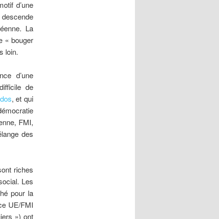
motif d’une
 descende
péenne. La
re « bouger
 loin.
nce d’une
fficile de
ados
, et qui
démocratie
éenne, FMI,
élange des
sont riches
social. Les
ché pour la
auce UE/FMI
iers ») ont