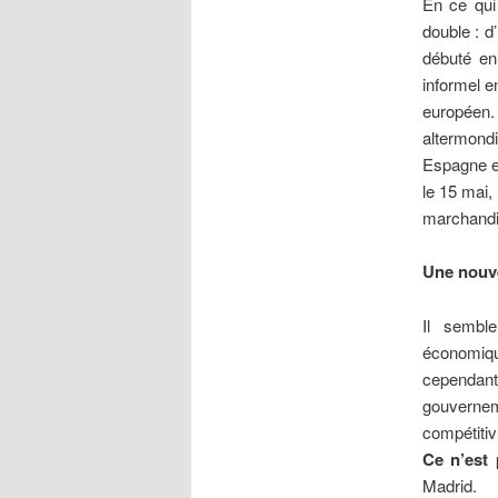
En ce qui 
double : d
débuté en
informel e
européen
altermondi
Espagne et
le 15 mai,
marchandis
Une nouv
Il sembl
économiqu
cependan
gouvernem
compétitiv
Ce n’est 
Madrid.