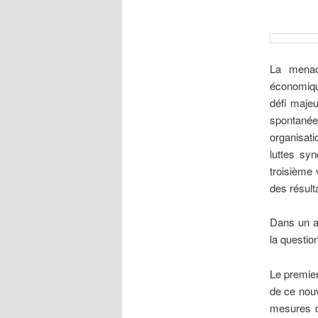
La
menac
économique
défi maje
spontané
organisati
luttes sy
troisième 
des résul
Dans un a
la questio
Le premier
de ce nouv
mesures d’