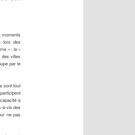
des moments
s lors des
me » : la «
des villes
upe par le
s sont tout
participent
incapacité à
s-à-vis des
our ne pas