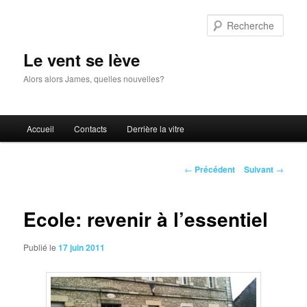
Aller
au
Rech
contenu
principal
Le vent se lève
Alors alors James, quelles nouvelles?
Menu
Accueil
Contacts
Derrière la vitre
principal
Navigation
←
Précédent
Suivant
→
des
articles
Ecole: revenir à l’essentiel
Publié le
17 juin 2011