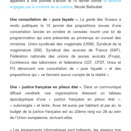
appellent à une journée d’action le 15 février contre
la réforme
engagée par la ministre de la Justice
, Nicole Belloubet.
U
ne consultation de « pure façade ».
La garde des Sceaux a
rendu publiques le 15 janvier des propositions issues d’une
concertation lancée en octobre et censées nourrir une loi de
programmation qui sera présentée au printemps en conseil des
ministres. Union syndicale des magistrats (USM), Syndicat de la
magistrature (SM), Syndicat des avocats de France (SAF),
Fédération nationale des unions de jeunes avocats (Fnuja),
Conférence des bâtonniers et fédérations CGT, CFDT, Unsa et
FO dénoncent une consultation de « pure façade » et des
propositions qui « ne tiennent aucun compte de la réalité ».
Une « justice française en piteux état ».
Dans un communiqué
diffusé vendredi, ces organisations dressent un tableau
apocalyptique d’une « justice française en piteux état »,
« submergée » et lente. Avec 64 euros par habitant et par an, le
budget de la justice française est au 23ème rang sur 28 au sein
de l’Union européenne, écrivent-elles.
« Les équipements informatiques sont indigents, les réseaux trop