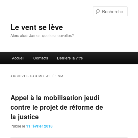
Aller
Aller
au
au
Rech
contenu
contenu
principal
secondaire
Le vent se lève
Alors alors James, quelles nouvelles?
Menu
Accueil
Contacts
Derrière la vitre
principal
ARCHIVES PAR MOT-CLÉ :
SM
Appel à la mobilisation jeudi
contre le projet de réforme de
la justice
Publié le
11 février 2018