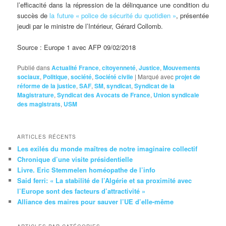
l’efficacité dans la répression de la délinquance une condition du
succès de
la future « police de sécurité du quotidien »
, présentée
jeudi par le ministre de l’Intérieur, Gérard Collomb.
Source : Europe 1 avec AFP 09/02/2018
Publié dans
Actualité France
,
citoyenneté
,
Justice
,
Mouvements
sociaux
,
Politique
,
société
,
Société civile
|
Marqué avec
projet de
réforme de la justice
,
SAF
,
SM
,
syndicat
,
Syndicat de la
Magistrature
,
Syndicat des Avocats de France
,
Union syndicale
des magistrats
,
USM
ARTICLES RÉCENTS
Les exilés du monde maîtres de notre imaginaire collectif
Chronique d’une visite présidentielle
Livre. Eric Stemmelen homéopathe de l’info
Said ferri: « La stabilité de l’Algérie et sa proximité avec
l’Europe sont des facteurs d’attractivité »
Alliance des maires pour sauver l’UE d’elle-même