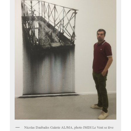
Nicolas Daubades Galerie AL/MA, photo JMDI Le Vent se lève