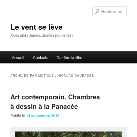
Aller
Aller
au
au
Rech
contenu
contenu
principal
secondaire
Le vent se lève
Alors alors James, quelles nouvelles?
Menu
Accueil
Contacts
Derrière la vitre
principal
ARCHIVES PAR MOT-CLÉ :
NICOLAS DAUBADES
Art contemporain. Chambres
à dessin à la Panacée
Publié le
14 septembre 2016