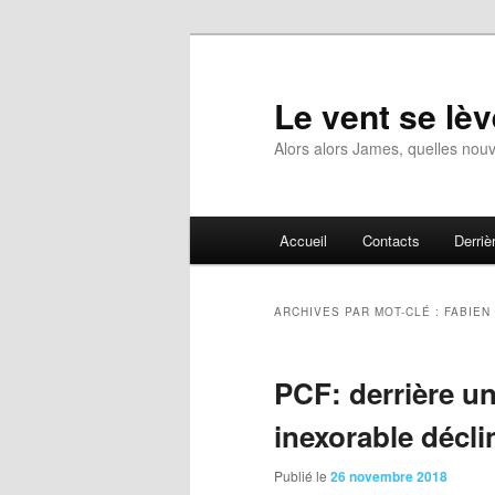
Aller
Aller
au
au
contenu
contenu
Le vent se lèv
principal
secondaire
Alors alors James, quelles nouv
Menu
Accueil
Contacts
Derrièr
principal
ARCHIVES PAR MOT-CLÉ :
FABIEN
PCF: derrière un
inexorable décli
Publié le
26 novembre 2018