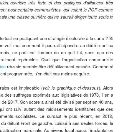
ion ouvrière très forte et des pratiques d’alliances très
ohérent pour certains communistes, qui voient le PCF comme
mais une classe ouvrière qui ne saurait diriger toute seule le
e tout en pratiquant une stratégie électorale à la carte ? Si
 on voit mal comment il pourrait répondre au déclin continu
mais, ce parti est l’ombre de ce qu’il fut, sans que des
raiment repérables. Quoi que l’organisation communiste
ion
réussie semble être définitivement passée. Comme si
ent programmée, n’en était pas moins acquise.
ales est implacable (
voir le graphique ci-dessous
). Alors
e des suffrages exprimés aux législatives de 1978, il en a
s de 2017. Son score a ainsi été divisé par sept en 40 ans,
i ont suivi autant des raidissements identitaires que des
ements socialistes. Le sursaut le plus récent, en 2012,
 du défunt Front de gauche. Laissé à ses seules forces, le
’attraction marginale. Au niveau local aussi, l’implantation