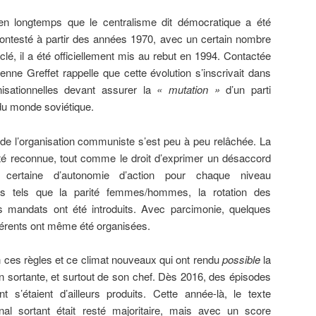
bien longtemps que le centralisme dit démocratique a été
ontesté à partir des années 1970, avec un certain nombre
clé, il a été officiellement mis au rebut en 1994. Contactée
ienne Greffet rappelle que cette évolution s’inscrivait dans
isationnelles devant assurer la
« mutation »
d’un parti
 du monde soviétique.
re de l’organisation communiste s’est peu à peu relâchée. La
 été reconnue, tout comme le droit d’exprimer un désaccord
e certaine d’autonomie d’action pour chaque niveau
pes tels que la parité femmes/hommes, la rotation des
s mandats ont été introduits. Avec parcimonie, quelques
hérents ont même été organisées.
n ces règles et ce climat nouveaux qui ont rendu
possible
la
n sortante, et surtout de son chef. Dès 2016, des épisodes
 s’étaient d’ailleurs produits. Cette année-là, le texte
onal sortant était resté majoritaire, mais avec un score