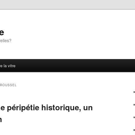
e
elles?
e la vitre
 ROUSSEL
e péripétie historique, un
n