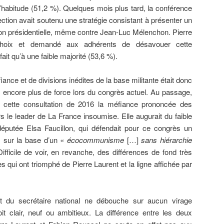
habitude (51,2 %). Quelques mois plus tard, la conférence
ection avait soutenu une stratégie consistant à présenter un
ion présidentielle, même contre Jean-Luc Mélenchon. Pierre
 choix et demandé aux adhérents de désavouer cette
fait qu’à une faible majorité (53,6 %).
nce et de divisions inédites de la base militante était donc
c encore plus de force lors du congrès actuel. Au passage,
s cette consultation de 2016 la méfiance prononcée des
le leader de La France insoumise. Elle augurait du faible
députée Elsa Faucillon, qui défendait pour ce congrès un
, sur la base d’un
« écocommunisme
[…]
sans hiérarchie
Difficile de voir, en revanche, des différences de fond très
es qui ont triomphé de Pierre Laurent et la ligne affichée par
int du secrétaire national ne débouche sur aucun virage
oit clair, neuf ou ambitieux. La différence entre les deux