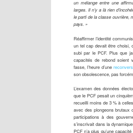
un mélange entre une affirmat
larges. Il n’y a là rien d’inc
le parti de la classe ouvrière, 
pays. »
Réaffirmer l’identité communist
un tel cap devait être choisi,
subi par le PCF. Plus que ja
capacités de rebond soient v
fasse, l’heure d’une
reconvers
son obsolescence, pas forcém
L’examen des données élector
que le PCF pesait un cinquièm
recueilli moins de 3 % à celle
avec des plongeons brutaux qu
participations à des gouvern
s’inscrivait dans la dynamique
PCF n’a plus qu’une capacité d