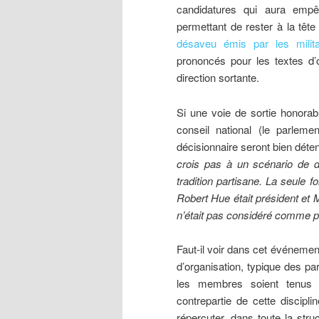
candidatures qui aura emp
permettant de rester à la tête
désaveu émis par les milita
prononcés pour les textes d’o
direction sortante.
Si une voie de sortie honorabl
conseil national (le parleme
décisionnaire seront bien déte
crois pas à un scénario de 
tradition partisane. La seule f
Robert Hue était président et 
n’était pas considéré comme pé
Faut-il voir dans cet événemen
d’organisation, typique des p
les membres soient tenus p
contrepartie de cette discipl
répercuter, dans toute la str