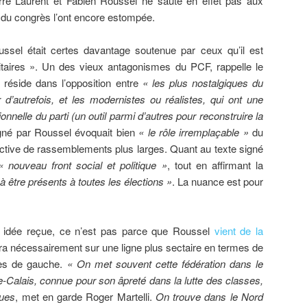
erre Laurent et Fabien Roussel ne saute en effet pas aux
 du congrès l’ont encore estompée.
ussel était certes davantage soutenue par ceux qu’il est
itaires ». Un des vieux antagonismes du PCF, rappelle le
, réside dans l’opposition entre
« les plus nostalgiques du
d’autrefois, et les modernistes ou réalistes, qui ont une
onnelle du parti (un outil parmi d’autres pour reconstruire la
signé par Roussel évoquait bien
« le rôle irremplaçable »
du
pective de rassemblements plus larges. Quant au texte signé
« nouveau front social et politique »
, tout en affirmant la
à être présents à toutes les élections »
. La nuance est pour
e idée reçue, ce n’est pas parce que Roussel
vient de la
ra nécessairement sur une ligne plus sectaire en termes de
ces de gauche.
« On met souvent cette fédération dans le
Calais, connue pour son âpreté dans la lutte des classes,
ques
, met en garde Roger Martelli.
On trouve dans le Nord