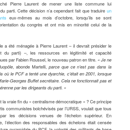
êché Pierre Laurent de mener une liste commune lui
 du parti. Cette décision n’a cependant fait que traduire
un
nts
eux-mêmes au mois d’octobre, lorsqu’ils se sont
rientation du congrès et ont mis en minorité celui de la
e a été ménagée à Pierre Laurent ­– il devrait présider le
nt du parti) –, les ressources en légitimité et capacité
nues par Fabien Roussel, le nouveau patron en titre.
« Je ne
duopôle
, abonde Martelli,
parce que ce n’est pas dans la
ois où le PCF a tenté une dyarchie, c’était en 2001, lorsque
Marie-Georges Buffet secrétaire. Cela ne fonctionnait pas et
renne par les dirigeants du parti. »
t la vraie fin du « centralisme démocratique » ? Ce principe
artis communistes bolchévisés par l’URSS, voulait que tous
ar les décisions venues de l’échelon supérieur. En
ine, l’élection des responsables des échelons était censée
ucture pyramidale du PCF, la volonté des militants de base