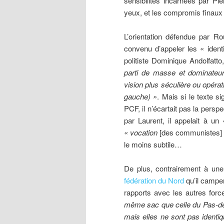
sensibilités incarnées par Pi
yeux, et les compromis finaux
L’orientation défendue par Ro
convenu d’appeler les « ident
politiste Dominique Andolfatto
parti de masse et dominateur 
vision plus séculière ou opérati
gauche) »
. Mais si le texte 
PCF, il n’écartait pas la pers
par Laurent, il appelait à un
« vocation
[des communistes]
le moins subtile…
De plus, contrairement à un
fédération du Nord
qu’il campe
rapports avec les autres for
même sac que celle du Pas-de-
mais elles ne sont pas identi