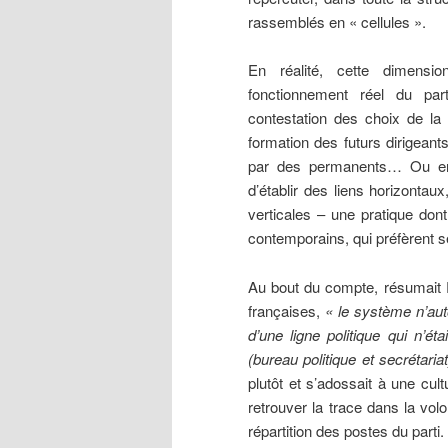
rassemblés en « cellules ».
En réalité, cette dimensi
fonctionnement réel du par
contestation des choix de la d
formation des futurs dirigeant
par des permanents… Ou enc
d’établir des liens horizontaux
verticales – une pratique don
contemporains, qui préfèrent
Au bout du compte, résumait
françaises,
« le système n’aut
d’une ligne politique qui n’é
(bureau politique et secrétaria
plutôt et s’adossait à une cul
retrouver la trace dans la vol
répartition des postes du parti.