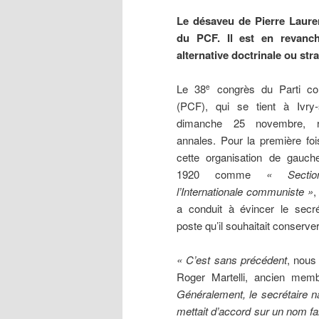
Le désaveu de Pierre Lauren
du PCF. Il est en revanc
alternative doctrinale ou str
Le 38
congrès du Parti co
e
(PCF), qui se tient à Ivry-
dimanche 25 novembre, r
annales. Pour la première fois
cette organisation de gauch
1920 comme
« Sectio
l’Internationale communiste »
,
a conduit à évincer le secré
poste qu’il souhaitait conserver
« C’est sans précédent
, nous 
Roger Martelli, ancien mem
Généralement, le secrétaire na
mettait d’accord sur un nom f