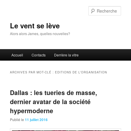
Aller
Aller
au
au
Rech
contenu
contenu
principal
secondaire
Le vent se lève
Alors alors James, quelles nouvelles?
Menu
Accueil
Contacts
Derrière la vitre
principal
ARCHIVES PAR MOT-CLÉ :
EDITIONS DE L’ORGANISATION
Dallas : les tueries de masse,
dernier avatar de la société
hypermoderne
Publié le
11 juillet 2016