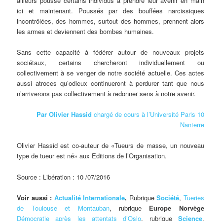
ailleurs pousse certains individus à prendre leur avenir en main
ici et maintenant. Poussés par des bouffées narcissiques
incontrôlées, des hommes, surtout des hommes, prennent alors
les armes et deviennent des bombes humaines.
Sans cette capacité à fédérer autour de nouveaux projets
sociétaux, certains chercheront individuellement ou
collectivement à se venger de notre société actuelle. Ces actes
aussi atroces qu’odieux continueront à perdurer tant que nous
n’arriverons pas collectivement à redonner sens à notre avenir.
Par Olivier Hassid
chargé de cours à l’Université Paris 10
Nanterre
Olivier Hassid est co-auteur de «Tueurs de masse, un nouveau
type de tueur est né» aux Editions de l’Organisation.
Source : Libération : 10 /07/2016
Voir aussi :
Actualité Internationale
,
Rubrique
Société
,
Tueries
de Toulouse et Montauban
, rubrique
Europe
Norvège
Démocratie après les attentats d’Oslo
, rubrique
Science
,