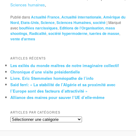
Sciences humaines
,
Publié dans
Actualité France
,
Actualité internationale
,
Amérique du
Nord
,
Etats-Unis
,
Science
,
Sciences Humaines
,
société
|
Marqué
avec
bouffées narcissiques
,
Editions de l’Organisation
,
mass
shootings
,
Radicalité
,
société hypermoderne
,
tueries de masse
,
vente d'armes
ARTICLES RÉCENTS
Les exilés du monde maîtres de notre imaginaire collectif
Chronique d’une visite présidentielle
Livre. Eric Stemmelen homéopathe de l’info
Said ferri: « La stabilité de l’Algérie et sa proximité avec
l’Europe sont des facteurs d’attractivité »
Alliance des maires pour sauver l’UE d’elle-même
ARTICLES PAR CATÉGORIES
Articles
par
catégories